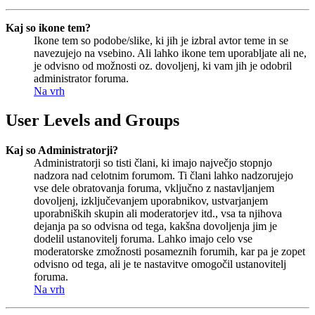
Kaj so ikone tem?
Ikone tem so podobe/slike, ki jih je izbral avtor teme in se
navezujejo na vsebino. Ali lahko ikone tem uporabljate ali ne,
je odvisno od možnosti oz. dovoljenj, ki vam jih je odobril
administrator foruma.
Na vrh
User Levels and Groups
Kaj so Administratorji?
Administratorji so tisti člani, ki imajo največjo stopnjo
nadzora nad celotnim forumom. Ti člani lahko nadzorujejo
vse dele obratovanja foruma, vključno z nastavljanjem
dovoljenj, izključevanjem uporabnikov, ustvarjanjem
uporabniških skupin ali moderatorjev itd., vsa ta njihova
dejanja pa so odvisna od tega, kakšna dovoljenja jim je
dodelil ustanovitelj foruma. Lahko imajo celo vse
moderatorske zmožnosti posameznih forumih, kar pa je zopet
odvisno od tega, ali je te nastavitve omogočil ustanovitelj
foruma.
Na vrh