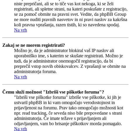
niste prepričani, ali se to tiče vas kot nekoga, ki se želi
registrirati, ali spletne strani, na kateri poskušate z registracijo,
se za pomoč obrnite na pravni svet. Vedite, da phpBB Group
ne more nuditi pravnih nasvetov in ni pravi naslov za kakršna
koli pravna vprašanja, razen tistih, ki so navedena spodaj.
Na vrh
Zakaj se ne morem registrirati?
Možno je, da je administrator blokiral vaš IP naslov ali
uporabniško ime, s katerim se skušate registrirati. Možno je
tudi, da je administrator onemogočil registracijo, da bi
preprečil vstop novih obiskovalcev. Z vprašanji se obrnite na
administratorja foruma.
Na vrh
Čemu služi možnost "Izbriši vse piškotke foruma"?
"Izbriši vse piškotke foruma" izbriše vse piškotke, ki jih je
ustvaril phpBB in ki vam omogočajo verodostojnost in
prijavljenost na forumu. Prav tako omogočajo možnosti kot
npr. read tracking, če seveda niso bile prepovedane s strani
administratorja. Če imate težave s prijavljanjem ali
odjavljanjem, vam bo brisanje piškotkov morda pomagalo.
Na vrh