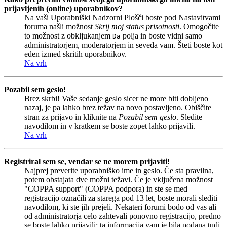
prijavljenih (online) uporabnikov?
Na vaši Uporabniški Nadzorni Plošči boste pod Nastavitvami
foruma našli možnost
Skrij moj status prisotnosti
. Omogočite
to možnost z obkljukanjem
polja in boste vidni samo
Da
administratorjem, moderatorjem in seveda vam. Šteti boste kot
eden izmed skritih uporabnikov.
Na vrh
Pozabil sem geslo!
Brez skrbi! Vaše sedanje geslo sicer ne more biti dobljeno
nazaj, je pa lahko brez težav na novo postavljeno. Obiščite
stran za prijavo in kliknite na
Pozabil sem geslo
. Sledite
navodilom in v kratkem se boste zopet lahko prijavili.
Na vrh
Registriral sem se, vendar se ne morem prijaviti!
Najprej preverite uporabniško ime in geslo. Če sta pravilna,
potem obstajata dve možni težavi. Če je vključena možnost
"COPPA support" (COPPA podpora) in ste se med
registracijo označili za starega pod 13 let, boste morali slediti
navodilom, ki ste jih prejeli. Nekateri forumi bodo od vas ali
od administratorja celo zahtevali ponovno registracijo, predno
se boste lahko prijavili; ta informacija vam je bila podana tudi