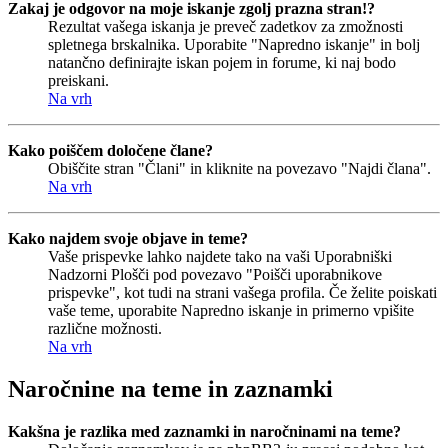
Zakaj je odgovor na moje iskanje zgolj prazna stran!?
Rezultat vašega iskanja je preveč zadetkov za zmožnosti
spletnega brskalnika. Uporabite "Napredno iskanje" in bolj
natančno definirajte iskan pojem in forume, ki naj bodo
preiskani.
Na vrh
Kako poiščem določene člane?
Obiščite stran "Člani" in kliknite na povezavo "Najdi člana".
Na vrh
Kako najdem svoje objave in teme?
Vaše prispevke lahko najdete tako na vaši Uporabniški
Nadzorni Plošči pod povezavo "Poišči uporabnikove
prispevke", kot tudi na strani vašega profila. Če želite poiskati
vaše teme, uporabite Napredno iskanje in primerno vpišite
različne možnosti.
Na vrh
Naročnine na teme in zaznamki
Kakšna je razlika med zaznamki in naročninami na teme?