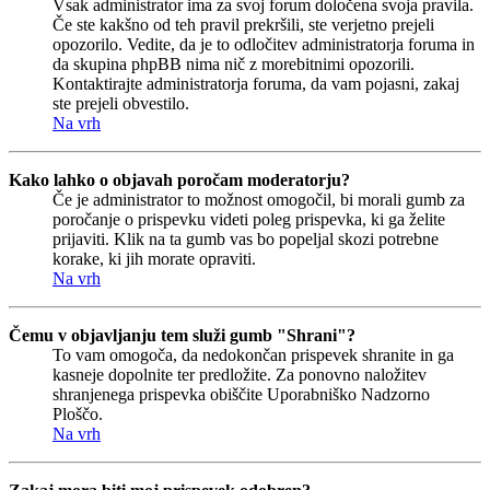
Vsak administrator ima za svoj forum določena svoja pravila.
Če ste kakšno od teh pravil prekršili, ste verjetno prejeli
opozorilo. Vedite, da je to odločitev administratorja foruma in
da skupina phpBB nima nič z morebitnimi opozorili.
Kontaktirajte administratorja foruma, da vam pojasni, zakaj
ste prejeli obvestilo.
Na vrh
Kako lahko o objavah poročam moderatorju?
Če je administrator to možnost omogočil, bi morali gumb za
poročanje o prispevku videti poleg prispevka, ki ga želite
prijaviti. Klik na ta gumb vas bo popeljal skozi potrebne
korake, ki jih morate opraviti.
Na vrh
Čemu v objavljanju tem služi gumb "Shrani"?
To vam omogoča, da nedokončan prispevek shranite in ga
kasneje dopolnite ter predložite. Za ponovno naložitev
shranjenega prispevka obiščite Uporabniško Nadzorno
Ploščo.
Na vrh