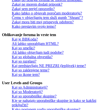
Zakaj ne morem dodati priponk?
Zakaj sem prejel opozorilo?
Kako lahko o objavah poročam moderatorju?
Čemu v objavljanju tem služi gumb "Shrani"?
Zakaj mora biti moj prispevek odobren?
Kako prestavim svojo temo?
Oblikovanje foruma in vrste tem
Kaj je BBKoda?
Ali lahko uporabljam HTML?
Kaj so smeški?
Ali lahko objavljam tudi podobe?
Kaj so globalna obvestila?
Kaj so razglasi?
Kaj predstavljajo NE PREZRI (lepljivek) teme?
Kaj so zaklenjene teme?
Kaj so ikone tem?
User Levels and Groups
Kaj so Administratorji?
Kaj so Moderatorji?
Kaj so uporabniške skupine?
Kje se nahajajo uporabniške skupine in kako se kakšni
priključiti?
Kako postanem vodja uporabniške skupine?