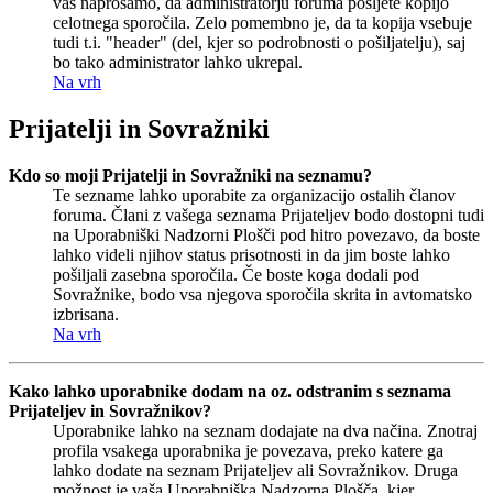
vas naprošamo, da administratorju foruma pošljete kopijo
celotnega sporočila. Zelo pomembno je, da ta kopija vsebuje
tudi t.i. "header" (del, kjer so podrobnosti o pošiljatelju), saj
bo tako administrator lahko ukrepal.
Na vrh
Prijatelji in Sovražniki
Kdo so moji Prijatelji in Sovražniki na seznamu?
Te sezname lahko uporabite za organizacijo ostalih članov
foruma. Člani z vašega seznama Prijateljev bodo dostopni tudi
na Uporabniški Nadzorni Plošči pod hitro povezavo, da boste
lahko videli njihov status prisotnosti in da jim boste lahko
pošiljali zasebna sporočila. Če boste koga dodali pod
Sovražnike, bodo vsa njegova sporočila skrita in avtomatsko
izbrisana.
Na vrh
Kako lahko uporabnike dodam na oz. odstranim s seznama
Prijateljev in Sovražnikov?
Uporabnike lahko na seznam dodajate na dva načina. Znotraj
profila vsakega uporabnika je povezava, preko katere ga
lahko dodate na seznam Prijateljev ali Sovražnikov. Druga
možnost je vaša Uporabniška Nadzorna Plošča, kjer