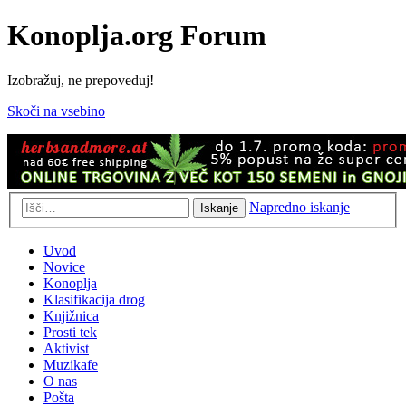
Konoplja.org Forum
Izobražuj, ne prepoveduj!
Skoči na vsebino
Napredno iskanje
Iskanje
Uvod
Novice
Konoplja
Klasifikacija drog
Knjižnica
Prosti tek
Aktivist
Muzikafe
O nas
Pošta