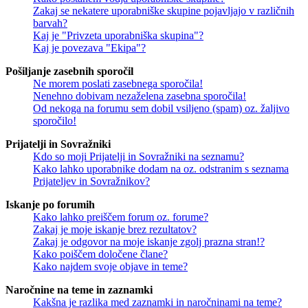
Zakaj se nekatere uporabniške skupine pojavljajo v različnih
barvah?
Kaj je "Privzeta uporabniška skupina"?
Kaj je povezava "Ekipa"?
Pošiljanje zasebnih sporočil
Ne morem poslati zasebnega sporočila!
Nenehno dobivam nezaželena zasebna sporočila!
Od nekoga na forumu sem dobil vsiljeno (spam) oz. žaljivo
sporočilo!
Prijatelji in Sovražniki
Kdo so moji Prijatelji in Sovražniki na seznamu?
Kako lahko uporabnike dodam na oz. odstranim s seznama
Prijateljev in Sovražnikov?
Iskanje po forumih
Kako lahko preiščem forum oz. forume?
Zakaj je moje iskanje brez rezultatov?
Zakaj je odgovor na moje iskanje zgolj prazna stran!?
Kako poiščem določene člane?
Kako najdem svoje objave in teme?
Naročnine na teme in zaznamki
Kakšna je razlika med zaznamki in naročninami na teme?