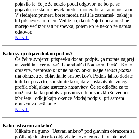
pojavilo le, če je že nekdo podal odgovor, ne bo pa se
pojavilo, če sta prispevek uredila moderator ali administrator.
V slednjem primeru boste morda našli le zaznamek, zakaj je
bil prispevek prirejen. Vedite pa, da običajni uporabniki ne
morejo več izbrisati prispevka, potem ko je nekdo že napisal
odgovor.
Na vrh
Kako svoji objavi dodam podpis?
Če želite svojemu prispevku dodati podpis, ga morate najprej
ustvariti in sicer na vaši Uporabniški Nadzorni Plošči. Ko to
opravite, preprosto kliknite na oz. obkljukajte
Dodaj podpis
(na obrazcu za objavljanje prispevkov). Podpis lahko dodate
tudi kot privzeto, kar storite tako, da v nastavitvah svojega
profila obkljukate ustrezno nastavitev. Če se odločite za to
možnost, lahko podpis v posameznih prispevkih še vedno
izbrišete - odkljukajte okence "dodaj podpis" pri samem
obrazcu za pošiljanje.
Na vrh
Kako ustvarim anketo?
Kliknite na gumb "Ustvari anketo" pod glavnim obrazcem za
pošiljanje in sicer ko objavljate novo temo ali urejate prvi