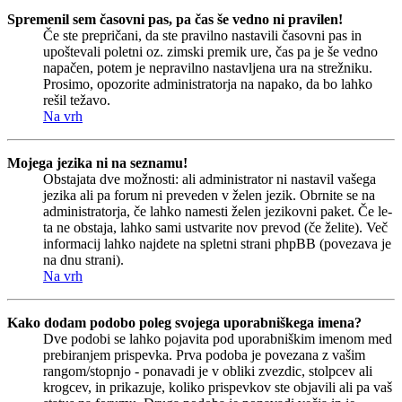
Spremenil sem časovni pas, pa čas še vedno ni pravilen!
Če ste prepričani, da ste pravilno nastavili časovni pas in
upoštevali poletni oz. zimski premik ure, čas pa je še vedno
napačen, potem je nepravilno nastavljena ura na strežniku.
Prosimo, opozorite administratorja na napako, da bo lahko
rešil težavo.
Na vrh
Mojega jezika ni na seznamu!
Obstajata dve možnosti: ali administrator ni nastavil vašega
jezika ali pa forum ni preveden v želen jezik. Obrnite se na
administratorja, če lahko namesti želen jezikovni paket. Če le-
ta ne obstaja, lahko sami ustvarite nov prevod (če želite). Več
informacij lahko najdete na spletni strani phpBB (povezava je
na dnu strani).
Na vrh
Kako dodam podobo poleg svojega uporabniškega imena?
Dve podobi se lahko pojavita pod uporabniškim imenom med
prebiranjem prispevka. Prva podoba je povezana z vašim
rangom/stopnjo - ponavadi je v obliki zvezdic, stolpcev ali
krogcev, in prikazuje, koliko prispevkov ste objavili ali pa vaš