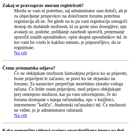
Zakaj se pravzaprav moram registrirati?
Morda se vam ni potrebno, saj administrator sam določi, ali je
za objavljanje prispevkov na določenem forumu potrebna
registracija ali ne. Ne glede na to pa vam registracija omogoči
dostop do dodatnih možnosti, ki za goste niso dosegljive, npr.
avatarji oz. podobe, pošiljanje zasebnih sporočil, prejemanje
sporočil ostalih uporabnikov, opisi skupin uporabnikov itd. in
ker vam bo vzelo le kakšno minuto, je priporočljivo, da se
registrirate.
Na vrh
Čemu avtomatska odjava?
Če ne obkljukate možnosti
Samodejna prijava
ko se prijavite,
boste prijavljeni le začasno, se pravi ko ste dejansko na
forumu. Ta nastavitev preprečuje morebitno zlorabo vašega
računa. Če želite ostati prijavljeni, med prijavo obkljukajte
prej omenjeno možnost, kar pa vam odsvetujemo, če do
foruma dostopate s tujega računalnika, npr. v knjižnici,
internetnem "kafiču", študentski računalnici itd. Če možnosti
ne vidite, jo je administrator odstranil.
Na vrh
Kako preprečim vidnost svojega uporabniškega imena na listi