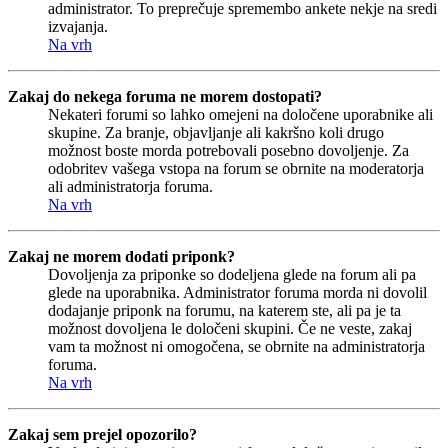
administrator. To preprečuje spremembo ankete nekje na sredi
izvajanja.
Na vrh
Zakaj do nekega foruma ne morem dostopati?
Nekateri forumi so lahko omejeni na določene uporabnike ali
skupine. Za branje, objavljanje ali kakršno koli drugo
možnost boste morda potrebovali posebno dovoljenje. Za
odobritev vašega vstopa na forum se obrnite na moderatorja
ali administratorja foruma.
Na vrh
Zakaj ne morem dodati priponk?
Dovoljenja za priponke so dodeljena glede na forum ali pa
glede na uporabnika. Administrator foruma morda ni dovolil
dodajanje priponk na forumu, na katerem ste, ali pa je ta
možnost dovoljena le določeni skupini. Če ne veste, zakaj
vam ta možnost ni omogočena, se obrnite na administratorja
foruma.
Na vrh
Zakaj sem prejel opozorilo?