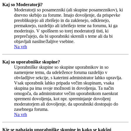
Kaj so Moderatorji?
Moderatorji so posamezniki (ali skupine posameznikov), ki
dnevno skrbijo za forume. Imajo dovoljenje, da prispevke
preoblikujejo ali zbrišejo in da zaklenejo, odklenejo,
premaknejo, razdelijo ali izbrišejo teme na forumu, ki ga
moderirajo. V spolšnem so torej moderatorji tisti, ki
preprečujejo, da bi uporabniki skrenili s teme ali da bi
objavljali nasilne/žaljive vsebine.
Na vrh
Kaj so uporabniške skupine?
Uporabniške skupine so skupine uporabnikov in so
namenjene temu, da udeležence foruma razdelijo v
obvladljive sekcije, s katerimi administrator lahko upravlja.
Vsak uporabnik lahko pripada večim skupinam, vsaka
skupina pa ima svoje možnosti in dovoljenja. Ta način
omogoča, da administrator večim uporabnikom naenkrat
spremeni dovoljenja, kot npr. spreminjanje dovoljenj
moderatorjem ali dovoljenje, da uporabniki dostopajo do
zasebnega foruma.
Na vrh
Kje se nahajajo uporabniške skupine in kako se kakšni