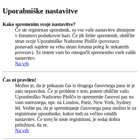
Uporabniške nastavitve
Kako spremenim svoje nastavitve?
Če ste registriran uporabnik, so vse vaše nastavitve shranjene
v forumovi podatkovni bazi. Če jih želite spremeniti, obiščite
stran svoje Uporabniške Nadzorne Plošče (povezavo
ponavadi najdete na vrhu strani foruma poleg še nekaterih
povezav). Ta sistem vam bo omogočil spremembo vseh vaših
nastavitev.
Na vrh
Čas ni pravilen!
Možno je, da je prikazan čas iz drugega časovnega pasu in je
zato nepravilen. Če je problem v tem, potem obiščite vašo
Uporabniško Nadzorno Ploščo in spremenite časovni pas na
vam ustreznega, npr. na London, Pariz, New York, Sydney
itd. Vedite pa, da je spreminjanje časovnega pasu možno le za
registrirane uporabnike, kakor tudi za večino ostalih
nastavitev. Če torej še niste registrirani, je sedaj dobra
priložnost, da se.
Na vrh