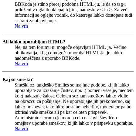
BBKoda je stilno precej podobna HTML-ju, le da so tag-i
priloženi v oglatih oklepajih [ in ] namesto v < in >. Za več
informacij se oglejte vodnik, do katerega lahko dostopate tudi
s strani za objavljanje.
Na vrh
Ali lahko uporabljam HTML?
Ne, na tem forumu ni mogoče objavljati HTML-ja. Večino
oblikovanja, ki ga omogoča uporaba HTML-ja, je lahko
nadomeščena z uporabo BBKode.
Na vrh
Kaj so smeški?
Smeški oz. angleško Smilies so majhne podobe, ki jih lahko
uporabljate za izražanje čustev, npr. :) pomeni veselje, medtem
ko :( nakazuje žalost. Celoten seznam smeškov lahko vidite
na obrazcu za pošiljanje. Ne uporabljajte jih prekomerno, saj
lahko prispevek tako hitro postane neberljiv, moderator pa bo
izbrisal vaše smeške ali pa kar celoten prispevek.
Administrator foruma je morda celo nastavil številčno
omejitev uporabe smeškov, ki jih lahko v prispevku uporabite.
Na vrh