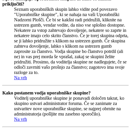
priključiti?
Seznam uporabniških skupin lahko vidite pod povezavo
"Uporabniške skupine", ki se nahaja na vaši Uporabniški
Nadzorni Plošči. Če bi se kakšni radi pridružili, kliknite na
ustrezen gumb, vendar vedite, da niso vse splošno dostopne.
Nekatere za vstop zahtevajo dovoljenje, nekatere so zaprte in
nekatere imajo celo skrito članstvo. Če je torej skupina odprta,
se ji lahko pridružite s klikom na ustrezen gumb. Če skupina
zahteva dovoljenje, lahko s klikom na ustrezen gumb
zaprosite za članstvo. Vodja skupine bo članstvo potrdil (ali
ne) in vas prej morda še vprašal, zakaj se skupini želite
pridružiti. Prosimo, da voditelja skupine ne nadlegujete, če se
odloči zavrniti vašo prošnjo za članstvo; zagotovo ima svoje
razloge za to.
Na vrh
Kako postanem vodja uporabniške skupine?
Voditelj uporabniške skupine je ponavadi določen takrat, ko
skupino ustvari administrator foruma. Če se zanimate za
ustvaritev nove uporabniške skupine, se najprej obrnite na
administratorja (pošljite mu zasebno sporočilo).
Na vrh