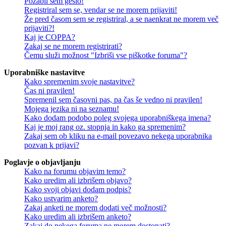
Pozabil sem geslo!
Registriral sem se, vendar se ne morem prijaviti!
Že pred časom sem se registriral, a se naenkrat ne morem več
prijaviti?!
Kaj je COPPA?
Zakaj se ne morem registrirati?
Čemu služi možnost "Izbriši vse piškotke foruma"?
Uporabniške nastavitve
Kako spremenim svoje nastavitve?
Čas ni pravilen!
Spremenil sem časovni pas, pa čas še vedno ni pravilen!
Mojega jezika ni na seznamu!
Kako dodam podobo poleg svojega uporabniškega imena?
Kaj je moj rang oz. stopnja in kako ga spremenim?
Zakaj sem ob kliku na e-mail povezavo nekega uporabnika
pozvan k prijavi?
Poglavje o objavljanju
Kako na forumu objavim temo?
Kako uredim ali izbrišem objavo?
Kako svoji objavi dodam podpis?
Kako ustvarim anketo?
Zakaj anketi ne morem dodati več možnosti?
Kako uredim ali izbrišem anketo?
Zakaj do nekega foruma ne morem dostopati?