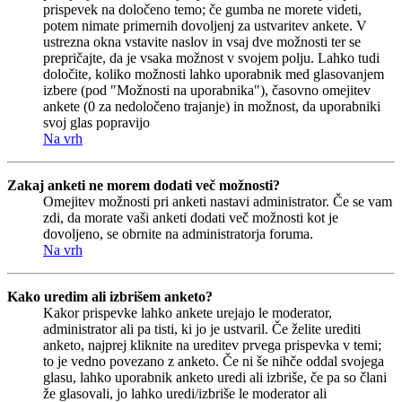
prispevek na določeno temo; če gumba ne morete videti,
potem nimate primernih dovoljenj za ustvaritev ankete. V
ustrezna okna vstavite naslov in vsaj dve možnosti ter se
prepričajte, da je vsaka možnost v svojem polju. Lahko tudi
določite, koliko možnosti lahko uporabnik med glasovanjem
izbere (pod "Možnosti na uporabnika"), časovno omejitev
ankete (0 za nedoločeno trajanje) in možnost, da uporabniki
svoj glas popravijo
Na vrh
Zakaj anketi ne morem dodati več možnosti?
Omejitev možnosti pri anketi nastavi administrator. Če se vam
zdi, da morate vaši anketi dodati več možnosti kot je
dovoljeno, se obrnite na administratorja foruma.
Na vrh
Kako uredim ali izbrišem anketo?
Kakor prispevke lahko ankete urejajo le moderator,
administrator ali pa tisti, ki jo je ustvaril. Če želite urediti
anketo, najprej kliknite na ureditev prvega prispevka v temi;
to je vedno povezano z anketo. Če ni še nihče oddal svojega
glasu, lahko uporabnik anketo uredi ali izbriše, če pa so člani
že glasovali, jo lahko uredi/izbriše le moderator ali