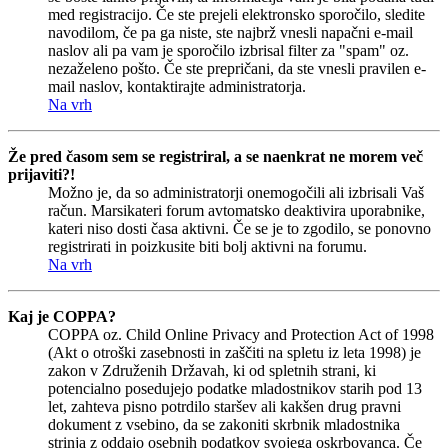
med registracijo. Če ste prejeli elektronsko sporočilo, sledite
navodilom, če pa ga niste, ste najbrž vnesli napačni e-mail
naslov ali pa vam je sporočilo izbrisal filter za "spam" oz.
nezaželeno pošto. Če ste prepričani, da ste vnesli pravilen e-
mail naslov, kontaktirajte administratorja.
Na vrh
Že pred časom sem se registriral, a se naenkrat ne morem več
prijaviti?!
Možno je, da so administratorji onemogočili ali izbrisali Vaš
račun. Marsikateri forum avtomatsko deaktivira uporabnike,
kateri niso dosti časa aktivni. Če se je to zgodilo, se ponovno
registrirati in poizkusite biti bolj aktivni na forumu.
Na vrh
Kaj je COPPA?
COPPA oz. Child Online Privacy and Protection Act of 1998
(Akt o otroški zasebnosti in zaščiti na spletu iz leta 1998) je
zakon v Združenih Državah, ki od spletnih strani, ki
potencialno posedujejo podatke mladostnikov starih pod 13
let, zahteva pisno potrdilo staršev ali kakšen drug pravni
dokument z vsebino, da se zakoniti skrbnik mladostnika
strinja z oddajo osebnih podatkov svojega oskrbovanca. Če