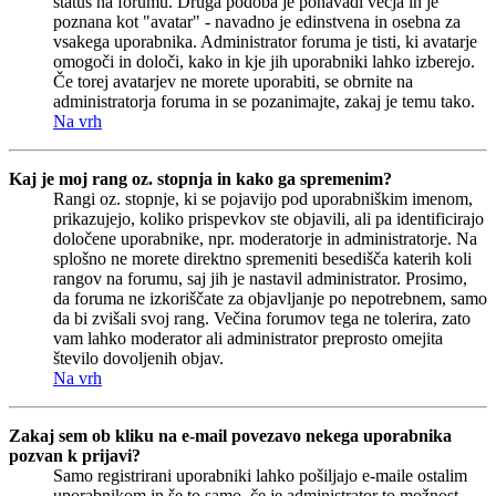
status na forumu. Druga podoba je ponavadi večja in je
poznana kot "avatar" - navadno je edinstvena in osebna za
vsakega uporabnika. Administrator foruma je tisti, ki avatarje
omogoči in določi, kako in kje jih uporabniki lahko izberejo.
Če torej avatarjev ne morete uporabiti, se obrnite na
administratorja foruma in se pozanimajte, zakaj je temu tako.
Na vrh
Kaj je moj rang oz. stopnja in kako ga spremenim?
Rangi oz. stopnje, ki se pojavijo pod uporabniškim imenom,
prikazujejo, koliko prispevkov ste objavili, ali pa identificirajo
določene uporabnike, npr. moderatorje in administratorje. Na
splošno ne morete direktno spremeniti besedišča katerih koli
rangov na forumu, saj jih je nastavil administrator. Prosimo,
da foruma ne izkoriščate za objavljanje po nepotrebnem, samo
da bi zvišali svoj rang. Večina forumov tega ne tolerira, zato
vam lahko moderator ali administrator preprosto omejita
število dovoljenih objav.
Na vrh
Zakaj sem ob kliku na e-mail povezavo nekega uporabnika
pozvan k prijavi?
Samo registrirani uporabniki lahko pošiljajo e-maile ostalim
uporabnikom in še to samo, če je administrator to možnost