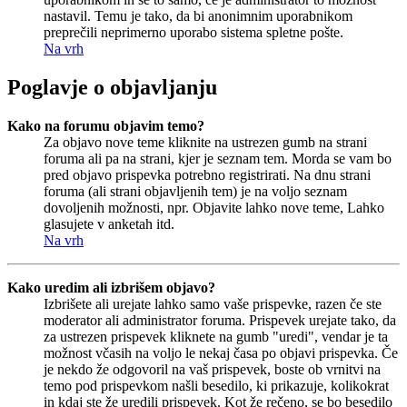
nastavil. Temu je tako, da bi anonimnim uporabnikom
preprečili neprimerno uporabo sistema spletne pošte.
Na vrh
Poglavje o objavljanju
Kako na forumu objavim temo?
Za objavo nove teme kliknite na ustrezen gumb na strani
foruma ali pa na strani, kjer je seznam tem. Morda se vam bo
pred objavo prispevka potrebno registrirati. Na dnu strani
foruma (ali strani objavljenih tem) je na voljo seznam
dovoljenih možnosti, npr. Objavite lahko nove teme, Lahko
glasujete v anketah itd.
Na vrh
Kako uredim ali izbrišem objavo?
Izbrišete ali urejate lahko samo vaše prispevke, razen če ste
moderator ali administrator foruma. Prispevek urejate tako, da
za ustrezen prispevek kliknete na gumb "uredi", vendar je ta
možnost včasih na voljo le nekaj časa po objavi prispevka. Če
je nekdo že odgovoril na vaš prispevek, boste ob vrnitvi na
temo pod prispevkom našli besedilo, ki prikazuje, kolikokrat
in kdaj ste že uredili prispevek. Kot že rečeno, se bo besedilo