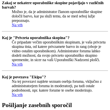
Zakaj se nekatere uporabniške skupine pojavljajo v različnih
barvah?
Možno je, da je administrator članom uporabniške skupine
določil barvo, kar pa služi temu, da se med seboj lažje
prepoznajo.
Na vrh
Kaj je "Privzeta uporabniška skupina"?
Če pripadate večim uporabniškim skupinam, je vaša privzeta
skupina tista, od katere privzamete barvo in rang (oboje je
vidno ostalim uporabnikom). Administrator foruma lahko
dodeli možnost, da svojo privzeto uporabniško skupino
spremenite, in sicer na vaši Uporabniški Nadzorni plošči.
Na vrh
Kaj je povezava "Ekipa"?
Na tej povezavi najdete seznam osebja foruma, vključno z
administratorjem foruma in moderatorji, pa tudi ostale
podrobnosti, npr. katere forume te osebe moderirajo.
Na vrh
Pošiljanje zasebnih sporočil