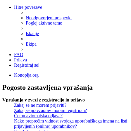
Hitre povezave
Neodgovorjeni prispevki
Poglej aktivne teme
Iskanje
Ekipa
FAQ
Prijava
Registriraj se!
Konoplja.org
Pogosto zastavljena vprašanja
Vprašanja v zvezi z registracijo in prijavo
Zakaj se ne morem prijaviti?
Zakaj se pravzaprav moram registrirati?
Čemu avtomatska odjava?
Kako preprečim vidnost svojega uporabniškega imena na listi
prijavljenih (online) uporabnikov?