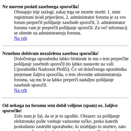
Ne morem poslati zasebnega sporočila!
Obstajajo trije razlogi, zakaj tega ne morete storiti: 1. niste
registrirani in/ali prijavljeni, 2. administrator foruma je za ves
forum preprečil pošiljanje zasebnih sporočil, 3. administrator
foruma vam je preprečil pošiljanje sporočil. Za več informacij
se obrnite na administratorja foruma.
Na vrh
Nenehno dobivam nezaželena zasebna sporočila!
Določenega uporabnika lahko blokirate in mu s tem preprečite
pošiljanje zasebnih sporočil (to lahko nastavite na vaši
Uporabniški Nadzorni Plošči). Če od določenega uporabnika
prejemate žaljiva sporočila, o tem obvestite administratorja
foruma, saj mu le-ta lahko prepreči nadaljno pošiljanje
zasebnih sporočil.
Na vrh
Od nekoga na forumu sem dobil vsiljeno (spam) oz. žaljivo
sporočilo!
Zelo nam je žal, da se je to zgodilo. Obrazec za pošiljanje
elektronske pošte vsebuje varnostne točke, preko katerih
poskušamo zaslediti uporabnike, ki izrabljajo to storitev, zato