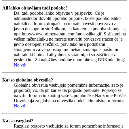
Ali lahko objavljam tudi podobe?
Da, tudi podobe lahko objavite v prispevku. Če je
administrator dovolil uporabo priponk, boste podobo lahko
naložili na forum, drugače pa morate navesti povezavo z
javno dostopnim strežnikom, na katerem je podoba shranjena,
npr. http://www.primer-strani.com/moja-slika.gif. S slikami na
vašem računalniku ne morete ustvariti povezave (razen če je
javno dostopen strežnik), prav tako ne s podobami
shranjenimi za verodostojnimi mehanizmi, npr. s poštnimi
nabiralniki hotmail ali yahoo, s stranmi, ki so zaščitene z
geslom itd. Za naložitev podobe uporabite tag BBKode [img].
Na vrh
Kaj so globalna obvestila?
Globalna obvestila vsebujejo pomembne informacije, zato je
priporočljivo, da jih kar se da pogosto prebirate. Pojavijo se
na vrhu foruma in znotraj vaše Uporabniške Nadzorne Plošče.
Dovoljenja za globalna obvestila dodeli administrator foruma.
Na vrh
Kaj so razglasi?
Razglasi pogosto vsebujejo za forum pomembne informacije