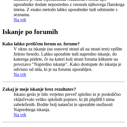
uporabnike dodate neposredno z vnosom njihovega članskega
imena. Z enako metodo lahko uporabnike tudi odstranite s
seznama.
Na vrh
Iskanje po forumih
Kako lahko preiščem forum oz. forume?
V okno za iskanje (na osnovni strani ali na strani tem) vpišite
želeno besedo. Lahko uporabite tudi napredno iskanje, do
katerega pridete, če na kateri koli strani foruma kliknete na
povezavo "Napredno iskanje". Kako dostopate do iskanja je
odvisno od stila, ki je na forumu uporabljen.
Na vrh
Zakaj je moje iskanje brez rezultatov?
Iskano geslo je bilo verjetno preveč splošno in je posledično
vključevalo veliko splošnih pojmov, ki jih phpBB3 nima
zabeleženih. Bodite bolj natančni in uporabite možnosti
Naprednega iskanja.
Na vrh