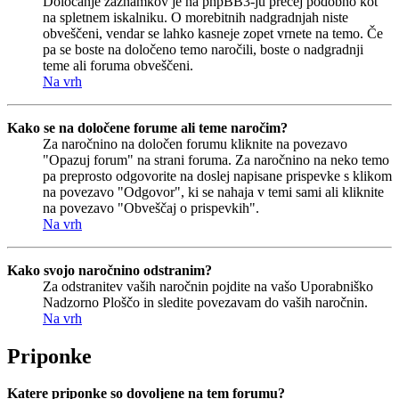
Določanje zaznamkov je na phpBB3-ju precej podobno kot
na spletnem iskalniku. O morebitnih nadgradnjah niste
obveščeni, vendar se lahko kasneje zopet vrnete na temo. Če
pa se boste na določeno temo naročili, boste o nadgradnji
teme ali foruma obveščeni.
Na vrh
Kako se na določene forume ali teme naročim?
Za naročnino na določen forumu kliknite na povezavo
"Opazuj forum" na strani foruma. Za naročnino na neko temo
pa preprosto odgovorite na doslej napisane prispevke s klikom
na povezavo "Odgovor", ki se nahaja v temi sami ali kliknite
na povezavo "Obveščaj o prispevkih".
Na vrh
Kako svojo naročnino odstranim?
Za odstranitev vaših naročnin pojdite na vašo Uporabniško
Nadzorno Ploščo in sledite povezavam do vaših naročnin.
Na vrh
Priponke
Katere priponke so dovoljene na tem forumu?