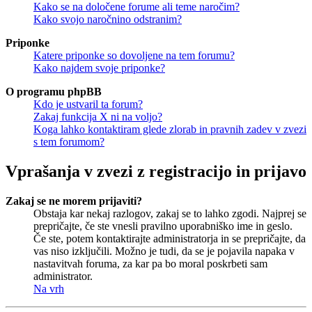
Kako se na določene forume ali teme naročim?
Kako svojo naročnino odstranim?
Priponke
Katere priponke so dovoljene na tem forumu?
Kako najdem svoje priponke?
O programu phpBB
Kdo je ustvaril ta forum?
Zakaj funkcija X ni na voljo?
Koga lahko kontaktiram glede zlorab in pravnih zadev v zvezi
s tem forumom?
Vprašanja v zvezi z registracijo in prijavo
Zakaj se ne morem prijaviti?
Obstaja kar nekaj razlogov, zakaj se to lahko zgodi. Najprej se
prepričajte, če ste vnesli pravilno uporabniško ime in geslo.
Če ste, potem kontaktirajte administratorja in se prepričajte, da
vas niso izključili. Možno je tudi, da se je pojavila napaka v
nastavitvah foruma, za kar pa bo moral poskrbeti sam
administrator.
Na vrh