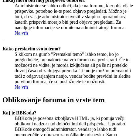
Zakaj mora biti moj prispevek odobren?
Administrator se lahko odloči, da je na forumu, kjer objavljate
prispevke, potrebno le-te pred objavo pregledati. Možno je
tudi, da vas je administrator uvrstil v skupino uporabnikov,
katerih prispevki morajo biti pred objavo pregledani. Za
nadaljnje informacije se obrnite na administratorja foruma.
Na vrh
Kako prestavim svojo temo?
S klikom na gumb "Premakni temo" lahko temo, ko jo
pregledujete, premaknete na vrh foruma na prvi strani. Če te
možnosti ne vidite, je morda izključena ali pa še ni preteklo
dovolj časa od zadnjega premika. Temo je možno premakniti
tudi z odgovarjanjem nanjo, vendar bodite previdni in sledite
pravilom foruma, če se poslužujete te možnosti.
Na vrh
Oblikovanje foruma in vrste tem
Kaj je BBKoda?
BBKoda je posebna izboljšava HTML-ja, ki ponuja večji
oblikovni nadzor nad določenimi deli prispevka. Uporabo
BBKode omogoči administrator, vendar jo lahko tudi
onemogočite v obrazcu za pošiljanje prispevka. Sama