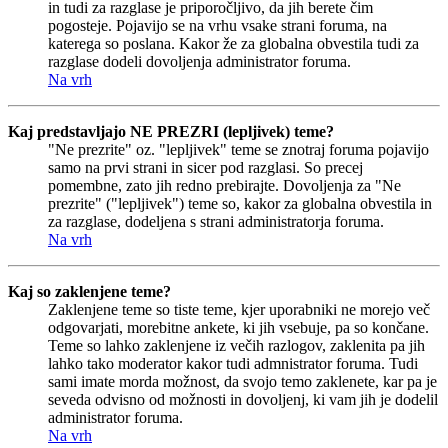
in tudi za razglase je priporočljivo, da jih berete čim
pogosteje. Pojavijo se na vrhu vsake strani foruma, na
katerega so poslana. Kakor že za globalna obvestila tudi za
razglase dodeli dovoljenja administrator foruma.
Na vrh
Kaj predstavljajo NE PREZRI (lepljivek) teme?
"Ne prezrite" oz. "lepljivek" teme se znotraj foruma pojavijo
samo na prvi strani in sicer pod razglasi. So precej
pomembne, zato jih redno prebirajte. Dovoljenja za "Ne
prezrite" ("lepljivek") teme so, kakor za globalna obvestila in
za razglase, dodeljena s strani administratorja foruma.
Na vrh
Kaj so zaklenjene teme?
Zaklenjene teme so tiste teme, kjer uporabniki ne morejo več
odgovarjati, morebitne ankete, ki jih vsebuje, pa so končane.
Teme so lahko zaklenjene iz večih razlogov, zaklenita pa jih
lahko tako moderator kakor tudi admnistrator foruma. Tudi
sami imate morda možnost, da svojo temo zaklenete, kar pa je
seveda odvisno od možnosti in dovoljenj, ki vam jih je dodelil
administrator foruma.
Na vrh