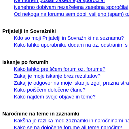
Ne morem poslati zasebnega sporočila!
Nenehno dobivam nezaželena zasebna sporočila!
Od nekoga na forumu sem dobil vsiljeno (spam) oz.
Prijatelji in Sovražniki
Kdo so moji Prijatelji in Sovražniki na seznamu?
Kako lahko uporabnike dodam na oz. odstranim s 
Iskanje po forumih
Kako lahko preiščem forum oz. forume?
Zakaj je moje iskanje brez rezultatov?
Zakaj je odgovor na moje iskanje zgolj prazna str
Kako poiščem določene člane?
Kako najdem svoje objave in teme?
Naročnine na teme in zaznamki
Kakšna je razlika med zaznamki in naročninami n
Kako se na določene forume ali teme naročim?