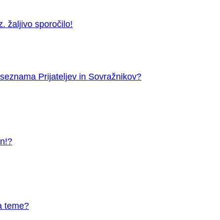
 žaljivo sporočilo!
seznama Prijateljev in Sovražnikov?
an!?
a teme?