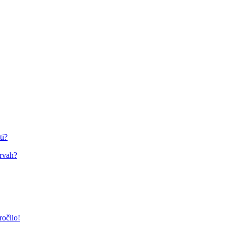
ti?
arvah?
ročilo!