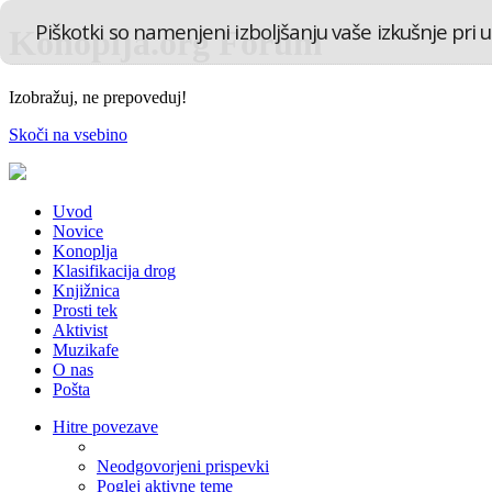
Piškotki so namenjeni izboljšanju vaše izkušnje pri u
Konoplja.org Forum
Izobražuj, ne prepoveduj!
Skoči na vsebino
Uvod
Novice
Konoplja
Klasifikacija drog
Knjižnica
Prosti tek
Aktivist
Muzikafe
O nas
Pošta
Hitre povezave
Neodgovorjeni prispevki
Poglej aktivne teme