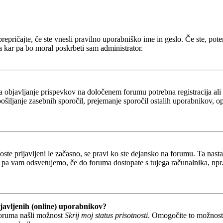
epričajte, če ste vnesli pravilno uporabniško ime in geslo. Če ste, potem 
a kar pa bo moral poskrbeti sam administrator.
za objavljanje prispevkov na določenem forumu potrebna registracija al
 pošiljanje zasebnih sporočil, prejemanje sporočil ostalih uporabnikov, 
boste prijavljeni le začasno, se pravi ko ste dejansko na forumu. Ta nast
 pa vam odsvetujemo, če do foruma dostopate s tujega računalnika, npr. v
javljenih (online) uporabnikov?
foruma našli možnost
Skrij moj status prisotnosti
. Omogočite to možnos