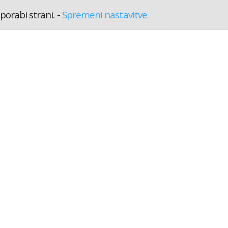
porabi strani.
-
Spremeni nastavitve