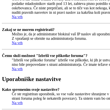
podatke mladostnikov starih pod 13 let, zahteva pisno potrdilo 
oskrbovanca. Če niste prepričani, ali se to tiče vas kot nekoga, 
nuditi pravnih nasvetov in ni pravi naslov za kakršna koli pravn
Na vrh
Zakaj se ne morem registrirati?
Možno je, da je administrator blokiral vaš IP naslov ali uporabni
Z vprašanji se obrnite na administratorja foruma.
Na vrh
Čemu služi možnost "Izbriši vse piškotke foruma"?
"Izbriši vse piškotke foruma" izbriše vse piškotke, ki jih je u
niso bile prepovedane s strani administratorja. Če imate težave
Na vrh
Uporabniške nastavitve
Kako spremenim svoje nastavitve?
Če ste registriran uporabnik, so vse vaše nastavitve shranjene
strani foruma poleg še nekaterih povezav). Ta sistem vam bo o
Na vrh