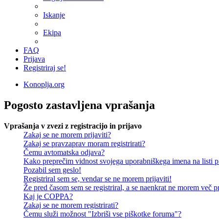
Iskanje
Ekipa
FAQ
Prijava
Registriraj se!
Konoplja.org
Pogosto zastavljena vprašanja
Vprašanja v zvezi z registracijo in prijavo
Zakaj se ne morem prijaviti?
Zakaj se pravzaprav moram registrirati?
Čemu avtomatska odjava?
Kako preprečim vidnost svojega uporabniškega imena na listi pr
Pozabil sem geslo!
Registriral sem se, vendar se ne morem prijaviti!
Že pred časom sem se registriral, a se naenkrat ne morem več pri
Kaj je COPPA?
Zakaj se ne morem registrirati?
Čemu služi možnost "Izbriši vse piškotke foruma"?