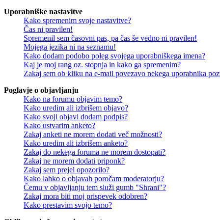
Uporabniške nastavitve
Kako spremenim svoje nastavitve?
Čas ni pravilen!
Spremenil sem časovni pas, pa čas še vedno ni pravilen!
Mojega jezika ni na seznamu!
Kako dodam podobo poleg svojega uporabniškega imena?
Kaj je moj rang oz. stopnja in kako ga spremenim?
Zakaj sem ob kliku na e-mail povezavo nekega uporabnika pozv
Poglavje o objavljanju
Kako na forumu objavim temo?
Kako uredim ali izbrišem objavo?
Kako svoji objavi dodam podpis?
Kako ustvarim anketo?
Zakaj anketi ne morem dodati več možnosti?
Kako uredim ali izbrišem anketo?
Zakaj do nekega foruma ne morem dostopati?
Zakaj ne morem dodati priponk?
Zakaj sem prejel opozorilo?
Kako lahko o objavah poročam moderatorju?
Čemu v objavljanju tem služi gumb "Shrani"?
Zakaj mora biti moj prispevek odobren?
Kako prestavim svojo temo?