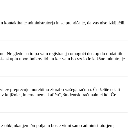
kontaktirajte administratorja in se prepričajte, da vas niso izključili.
i ne. Ne glede na to pa vam registracija omogoči dostop do dodatnih
opisi skupin uporabnikov itd. in ker vam bo vzelo le kakšno minuto, je
avitev preprečuje morebitno zlorabo vašega računa. Če želite ostati
 knjižnici, internetnem "kafiču", študentski računalnici itd. Če
t z obkljukanjem
polja in boste vidni samo administratorjem,
Da