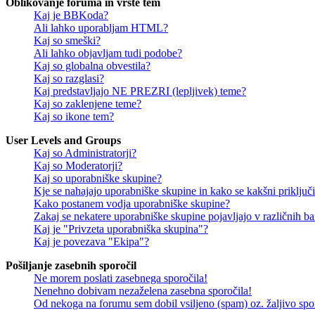
Oblikovanje foruma in vrste tem
Kaj je BBKoda?
Ali lahko uporabljam HTML?
Kaj so smeški?
Ali lahko objavljam tudi podobe?
Kaj so globalna obvestila?
Kaj so razglasi?
Kaj predstavljajo NE PREZRI (lepljivek) teme?
Kaj so zaklenjene teme?
Kaj so ikone tem?
User Levels and Groups
Kaj so Administratorji?
Kaj so Moderatorji?
Kaj so uporabniške skupine?
Kje se nahajajo uporabniške skupine in kako se kakšni priključi
Kako postanem vodja uporabniške skupine?
Zakaj se nekatere uporabniške skupine pojavljajo v različnih b
Kaj je "Privzeta uporabniška skupina"?
Kaj je povezava "Ekipa"?
Pošiljanje zasebnih sporočil
Ne morem poslati zasebnega sporočila!
Nenehno dobivam nezaželena zasebna sporočila!
Od nekoga na forumu sem dobil vsiljeno (spam) oz. žaljivo spo