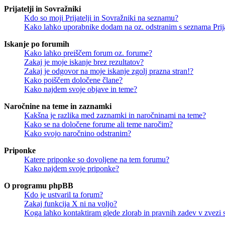
Prijatelji in Sovražniki
Kdo so moji Prijatelji in Sovražniki na seznamu?
Kako lahko uporabnike dodam na oz. odstranim s seznama Prija
Iskanje po forumih
Kako lahko preiščem forum oz. forume?
Zakaj je moje iskanje brez rezultatov?
Zakaj je odgovor na moje iskanje zgolj prazna stran!?
Kako poiščem določene člane?
Kako najdem svoje objave in teme?
Naročnine na teme in zaznamki
Kakšna je razlika med zaznamki in naročninami na teme?
Kako se na določene forume ali teme naročim?
Kako svojo naročnino odstranim?
Priponke
Katere priponke so dovoljene na tem forumu?
Kako najdem svoje priponke?
O programu phpBB
Kdo je ustvaril ta forum?
Zakaj funkcija X ni na voljo?
Koga lahko kontaktiram glede zlorab in pravnih zadev v zvezi