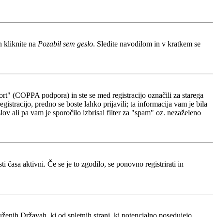
n kliknite na
Pozabil sem geslo
. Sledite navodilom in v kratkem se
rt" (COPPA podpora) in ste se med registracijo označili za starega
gistracijo, predno se boste lahko prijavili; ta informacija vam je bila
slov ali pa vam je sporočilo izbrisal filter za "spam" oz. nezaželeno
 časa aktivni. Če se je to zgodilo, se ponovno registrirati in
ženih Državah, ki od spletnih strani, ki potencialno posedujejo