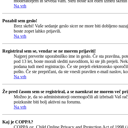
moderatorjem in seveda vam. Šteti boste kot eden izmed skriti
Na vrh
Pozabil sem geslo!
Brez skrbi! Vaše sedanje geslo sicer ne more biti dobljeno nazaj
boste zopet lahko prijavili.
Na vrh
Registriral sem se, vendar se ne morem prijaviti!
Najprej preverite uporabniško ime in geslo. Če sta pravilna, p
pod 13 let, boste morali slediti navodilom, ki ste jih prejeli. Ne
podana tudi med registracijo. Če ste prejeli elektronsko sporočil
pošto. Če ste prepričani, da ste vnesli pravilen e-mail naslov, ko
Na vrh
Že pred časom sem se registriral, a se naenkrat ne morem več prij
Možno je, da so administratorji onemogočili ali izbrisali Vaš rač
poizkusite biti bolj aktivni na forumu.
Na vrh
Kaj je COPPA?
COPPA oz. Child Online Privacy and Protection Act of 1998 (Akt 