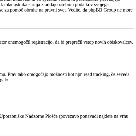
nik mladostnika strinja z oddajo osebnih podatkov svojega
acijo, se za pomoč obrnite na pravni svet. Vedite, da phpBB Group ne more
rator onemogočil registracijo, da bi preprečil vstop novih obiskovalcev.
rumu. Prav tako omogočajo možnosti kot npr. read tracking, če seveda
galo.
voje Uporabniške Nadzorne Plošče (povezavo ponavadi najdete na vrhu