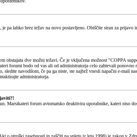
h uporabnikov.
, je pa lahko brez težav na novo postavljeno. Obiščite stran za prijavo i
otem obstajata dve možni težavi. Če je vključena možnost "COPPA suppo
kateri forumi bodo od vas ali od administratorja celo zahtevali ponovno re
o, sledite navodilom, če pa ga niste, ste najbrž vnesli napačni e-mail na
ntaktirajte administratorja.
aviti?!
un. Marsikateri forum avtomatsko deaktivira uporabnike, kateri niso dosti
o otroški zasebnosti in zaščiti na spletu iz leta 1998) je zakon v Zdru