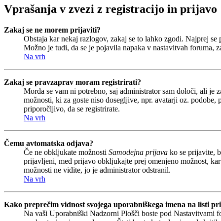
Vprašanja v zvezi z registracijo in prijavo
Zakaj se ne morem prijaviti?
Obstaja kar nekaj razlogov, zakaj se to lahko zgodi. Najprej se pr
Možno je tudi, da se je pojavila napaka v nastavitvah foruma, z
Na vrh
Zakaj se pravzaprav moram registrirati?
Morda se vam ni potrebno, saj administrator sam določi, ali je 
možnosti, ki za goste niso dosegljive, npr. avatarji oz. podobe,
priporočljivo, da se registrirate.
Na vrh
Čemu avtomatska odjava?
Če ne obkljukate možnosti
Samodejna prijava
ko se prijavite, 
prijavljeni, med prijavo obkljukajte prej omenjeno možnost, kar
možnosti ne vidite, jo je administrator odstranil.
Na vrh
Kako preprečim vidnost svojega uporabniškega imena na listi pri
Na vaši Uporabniški Nadzorni Plošči boste pod Nastavitvami 