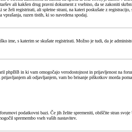
staršev ali kakšen drug pravni dokument z vsebino, da se zakoniti skrb
ki se želi registrirati, ali spletne strani, na kateri poskušate z registr
a vprašanja, razen tistih, ki so navedena spodaj.
ško ime, s katerim se skušate registrirati. Možno je tudi, da je administ
stvaril phpBB in ki vam omogočajo verodostojnost in prijavljenost na fo
 s prijavljanjem ali odjavljanjem, vam bo brisanje piškotkov morda poma
 v forumovi podatkovni bazi. Če jih želite spremeniti, obiščite stran s
mogočil spremembo vseh vaših nastavitev.