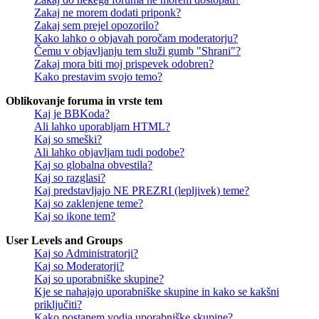
Zakaj ne morem dodati priponk?
Zakaj sem prejel opozorilo?
Kako lahko o objavah poročam moderatorju?
Čemu v objavljanju tem služi gumb "Shrani"?
Zakaj mora biti moj prispevek odobren?
Kako prestavim svojo temo?
Oblikovanje foruma in vrste tem
Kaj je BBKoda?
Ali lahko uporabljam HTML?
Kaj so smeški?
Ali lahko objavljam tudi podobe?
Kaj so globalna obvestila?
Kaj so razglasi?
Kaj predstavljajo NE PREZRI (lepljivek) teme?
Kaj so zaklenjene teme?
Kaj so ikone tem?
User Levels and Groups
Kaj so Administratorji?
Kaj so Moderatorji?
Kaj so uporabniške skupine?
Kje se nahajajo uporabniške skupine in kako se kakšni
priključiti?
Kako postanem vodja uporabniške skupine?