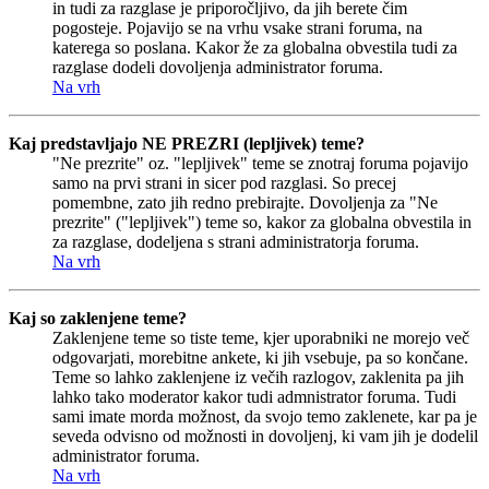
in tudi za razglase je priporočljivo, da jih berete čim
pogosteje. Pojavijo se na vrhu vsake strani foruma, na
katerega so poslana. Kakor že za globalna obvestila tudi za
razglase dodeli dovoljenja administrator foruma.
Na vrh
Kaj predstavljajo NE PREZRI (lepljivek) teme?
"Ne prezrite" oz. "lepljivek" teme se znotraj foruma pojavijo
samo na prvi strani in sicer pod razglasi. So precej
pomembne, zato jih redno prebirajte. Dovoljenja za "Ne
prezrite" ("lepljivek") teme so, kakor za globalna obvestila in
za razglase, dodeljena s strani administratorja foruma.
Na vrh
Kaj so zaklenjene teme?
Zaklenjene teme so tiste teme, kjer uporabniki ne morejo več
odgovarjati, morebitne ankete, ki jih vsebuje, pa so končane.
Teme so lahko zaklenjene iz večih razlogov, zaklenita pa jih
lahko tako moderator kakor tudi admnistrator foruma. Tudi
sami imate morda možnost, da svojo temo zaklenete, kar pa je
seveda odvisno od možnosti in dovoljenj, ki vam jih je dodelil
administrator foruma.
Na vrh