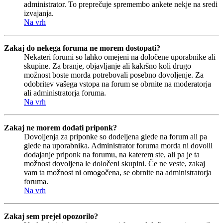
administrator. To preprečuje spremembo ankete nekje na sredi
izvajanja.
Na vrh
Zakaj do nekega foruma ne morem dostopati?
Nekateri forumi so lahko omejeni na določene uporabnike ali
skupine. Za branje, objavljanje ali kakršno koli drugo
možnost boste morda potrebovali posebno dovoljenje. Za
odobritev vašega vstopa na forum se obrnite na moderatorja
ali administratorja foruma.
Na vrh
Zakaj ne morem dodati priponk?
Dovoljenja za priponke so dodeljena glede na forum ali pa
glede na uporabnika. Administrator foruma morda ni dovolil
dodajanje priponk na forumu, na katerem ste, ali pa je ta
možnost dovoljena le določeni skupini. Če ne veste, zakaj
vam ta možnost ni omogočena, se obrnite na administratorja
foruma.
Na vrh
Zakaj sem prejel opozorilo?