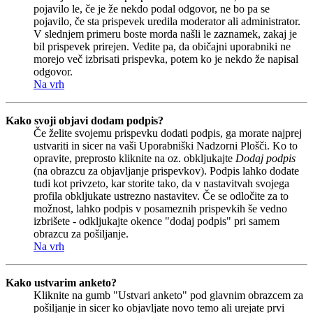
pojavilo le, če je že nekdo podal odgovor, ne bo pa se
pojavilo, če sta prispevek uredila moderator ali administrator.
V slednjem primeru boste morda našli le zaznamek, zakaj je
bil prispevek prirejen. Vedite pa, da običajni uporabniki ne
morejo več izbrisati prispevka, potem ko je nekdo že napisal
odgovor.
Na vrh
Kako svoji objavi dodam podpis?
Če želite svojemu prispevku dodati podpis, ga morate najprej
ustvariti in sicer na vaši Uporabniški Nadzorni Plošči. Ko to
opravite, preprosto kliknite na oz. obkljukajte
Dodaj podpis
(na obrazcu za objavljanje prispevkov). Podpis lahko dodate
tudi kot privzeto, kar storite tako, da v nastavitvah svojega
profila obkljukate ustrezno nastavitev. Če se odločite za to
možnost, lahko podpis v posameznih prispevkih še vedno
izbrišete - odkljukajte okence "dodaj podpis" pri samem
obrazcu za pošiljanje.
Na vrh
Kako ustvarim anketo?
Kliknite na gumb "Ustvari anketo" pod glavnim obrazcem za
pošiljanje in sicer ko objavljate novo temo ali urejate prvi