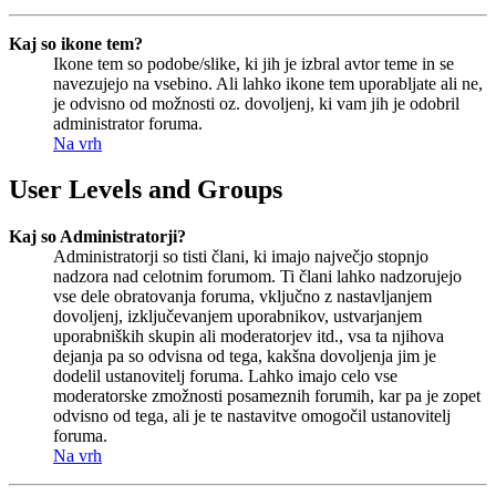
Kaj so ikone tem?
Ikone tem so podobe/slike, ki jih je izbral avtor teme in se
navezujejo na vsebino. Ali lahko ikone tem uporabljate ali ne,
je odvisno od možnosti oz. dovoljenj, ki vam jih je odobril
administrator foruma.
Na vrh
User Levels and Groups
Kaj so Administratorji?
Administratorji so tisti člani, ki imajo največjo stopnjo
nadzora nad celotnim forumom. Ti člani lahko nadzorujejo
vse dele obratovanja foruma, vključno z nastavljanjem
dovoljenj, izključevanjem uporabnikov, ustvarjanjem
uporabniških skupin ali moderatorjev itd., vsa ta njihova
dejanja pa so odvisna od tega, kakšna dovoljenja jim je
dodelil ustanovitelj foruma. Lahko imajo celo vse
moderatorske zmožnosti posameznih forumih, kar pa je zopet
odvisno od tega, ali je te nastavitve omogočil ustanovitelj
foruma.
Na vrh