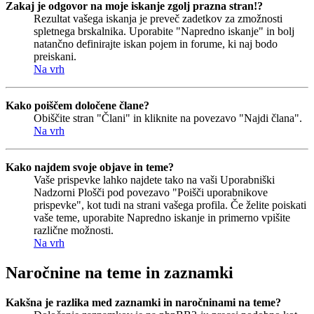
Zakaj je odgovor na moje iskanje zgolj prazna stran!?
Rezultat vašega iskanja je preveč zadetkov za zmožnosti
spletnega brskalnika. Uporabite "Napredno iskanje" in bolj
natančno definirajte iskan pojem in forume, ki naj bodo
preiskani.
Na vrh
Kako poiščem določene člane?
Obiščite stran "Člani" in kliknite na povezavo "Najdi člana".
Na vrh
Kako najdem svoje objave in teme?
Vaše prispevke lahko najdete tako na vaši Uporabniški
Nadzorni Plošči pod povezavo "Poišči uporabnikove
prispevke", kot tudi na strani vašega profila. Če želite poiskati
vaše teme, uporabite Napredno iskanje in primerno vpišite
različne možnosti.
Na vrh
Naročnine na teme in zaznamki
Kakšna je razlika med zaznamki in naročninami na teme?