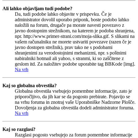
Ali lahko objavljam tudi podobe?
Da, tudi podobe lahko objavite v prispevku. Če je
administrator dovolil uporabo priponk, boste podobo lahko
naložili na forum, drugače pa morate navesti povezavo z
javno dostopnim strežnikom, na katerem je podoba shranjena,
npr. http://www.primer-strani.com/moja-slika.gif. S slikami na
vašem računalniku ne morete ustvariti povezave (razen če je
javno dostopen strežnik), prav tako ne s podobami
shranjenimi za verodostojnimi mehanizmi, npr. s poštnimi
nabiralniki hotmail ali yahoo, s stranmi, ki so zaščitene z
geslom itd. Za naložitev podobe uporabite tag BBKode [img].
Na vrh
Kaj so globalna obvestila?
Globalna obvestila vsebujejo pomembne informacije, zato je
priporočljivo, da jih kar se da pogosto prebirate. Pojavijo se
na vrhu foruma in znotraj vaše Uporabniške Nadzorne Plošče.
Dovoljenja za globalna obvestila dodeli administrator foruma.
Na vrh
Kaj so razglasi?
Razglasi pogosto vsebujejo za forum pomembne informacije