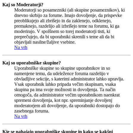
Kaj so Moderatorji?
Moderatorji so posamezniki (ali skupine posameznikov), ki
dnevno skrbijo za forume. Imajo dovoljenje, da prispevke
preoblikujejo ali zbrišejo in da zaklenejo, odklenejo,
premaknejo, razdelijo ali izbrišejo teme na forumu, ki ga
moderirajo. V spolšnem so torej moderatorji tisti, ki
preprečujejo, da bi uporabniki skrenili s teme ali da bi
objavljali nasilne/žaljive vsebine.
Na vrh
Kaj so uporabniške skupine?
Uporabniške skupine so skupine uporabnikov in so
namenjene temu, da udeležence foruma razdelijo v
obvladljive sekcije, s katerimi administrator lahko upravlja.
Vsak uporabnik lahko pripada večim skupinam, vsaka
skupina pa ima svoje možnosti in dovoljenja. Ta način
omogoča, da administrator večim uporabnikom naenkrat
spremeni dovoljenja, kot npr. spreminjanje dovoljenj
moderatorjem ali dovoljenje, da uporabniki dostopajo do
zasebnega foruma.
Na vrh
Kje se nahajajo uporabniške skupine in kako se kakšni