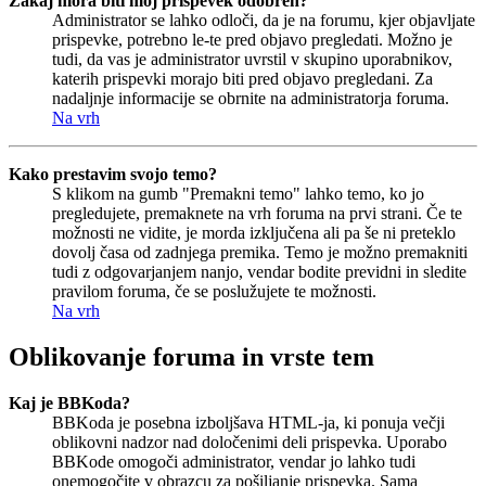
Zakaj mora biti moj prispevek odobren?
Administrator se lahko odloči, da je na forumu, kjer objavljate
prispevke, potrebno le-te pred objavo pregledati. Možno je
tudi, da vas je administrator uvrstil v skupino uporabnikov,
katerih prispevki morajo biti pred objavo pregledani. Za
nadaljnje informacije se obrnite na administratorja foruma.
Na vrh
Kako prestavim svojo temo?
S klikom na gumb "Premakni temo" lahko temo, ko jo
pregledujete, premaknete na vrh foruma na prvi strani. Če te
možnosti ne vidite, je morda izključena ali pa še ni preteklo
dovolj časa od zadnjega premika. Temo je možno premakniti
tudi z odgovarjanjem nanjo, vendar bodite previdni in sledite
pravilom foruma, če se poslužujete te možnosti.
Na vrh
Oblikovanje foruma in vrste tem
Kaj je BBKoda?
BBKoda je posebna izboljšava HTML-ja, ki ponuja večji
oblikovni nadzor nad določenimi deli prispevka. Uporabo
BBKode omogoči administrator, vendar jo lahko tudi
onemogočite v obrazcu za pošiljanje prispevka. Sama