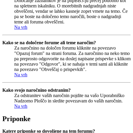
Določanje zaznamkov je na phpBB3-ju precej podobno kot
na spletnem iskalniku. O morebitnih nadgradnjah niste
obveščeni, vendar se lahko kasneje zopet vrnete na temo. Če
pa se boste na določeno temo naročili, boste o nadgradnji
teme ali foruma obveščeni.
Na vrh
Kako se na določene forume ali teme naročim?
Za naročnino na določen forumu kliknite na povezavo
"Opazuj forum" na strani foruma. Za naročnino na neko temo
pa preprosto odgovorite na doslej napisane prispevke s klikom
na povezavo "Odgovor", ki se nahaja v temi sami ali kliknite
na povezavo "Obveščaj o prispevkih".
Na vrh
Kako svojo naročnino odstranim?
Za odstranitev vaših naročnin pojdite na vašo Uporabniško
Nadzorno Ploščo in sledite povezavam do vaših naročnin.
Na vrh
Priponke
Katere priponke so dovoljene na tem forumu?