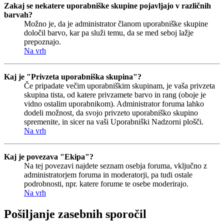
Zakaj se nekatere uporabniške skupine pojavljajo v različnih
barvah?
Možno je, da je administrator članom uporabniške skupine
določil barvo, kar pa služi temu, da se med seboj lažje
prepoznajo.
Na vrh
Kaj je "Privzeta uporabniška skupina"?
Če pripadate večim uporabniškim skupinam, je vaša privzeta
skupina tista, od katere privzamete barvo in rang (oboje je
vidno ostalim uporabnikom). Administrator foruma lahko
dodeli možnost, da svojo privzeto uporabniško skupino
spremenite, in sicer na vaši Uporabniški Nadzorni plošči.
Na vrh
Kaj je povezava "Ekipa"?
Na tej povezavi najdete seznam osebja foruma, vključno z
administratorjem foruma in moderatorji, pa tudi ostale
podrobnosti, npr. katere forume te osebe moderirajo.
Na vrh
Pošiljanje zasebnih sporočil