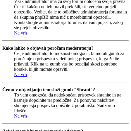
Vsak administrator ima za svoj forum določena svoja pravila.
Če ste kakšno od teh pravil prekršili, ste verjetno prejeli
opozorilo. Vedite, da je to odločitev administratorja foruma in
da skupina phpBB nima nič z morebitnimi opozorili.
Kontaktirajte administratorja foruma, da vam pojasni, zakaj
ste prejeli obvestilo.
Na vrh
Kako lahko o objavah poročam moderatorju?
Če je administrator to možnost omogočil, bi morali gumb za
poročanje o prispevku videti poleg prispevka, ki ga želite
prijaviti. Klik na ta gumb vas bo popeljal skozi potrebne
korake, ki jih morate opraviti.
Na vrh
Čemu v objavljanju tem služi gumb "Shrani"?
To vam omogoča, da nedokončan prispevek shranite in ga
kasneje dopolnite ter predložite. Za ponovno naložitev
shranjenega prispevka obiščite Uporabniško Nadzorno
Ploščo.
Na vrh