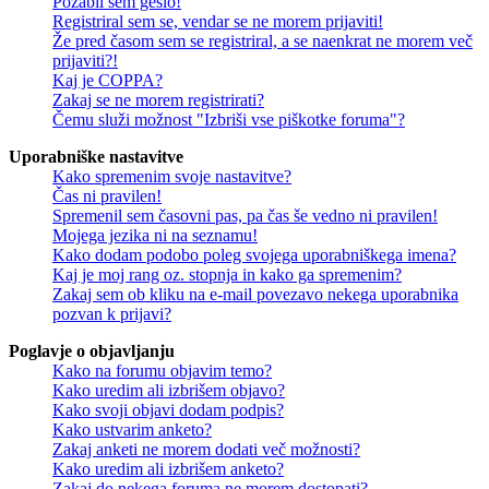
Pozabil sem geslo!
Registriral sem se, vendar se ne morem prijaviti!
Že pred časom sem se registriral, a se naenkrat ne morem več
prijaviti?!
Kaj je COPPA?
Zakaj se ne morem registrirati?
Čemu služi možnost "Izbriši vse piškotke foruma"?
Uporabniške nastavitve
Kako spremenim svoje nastavitve?
Čas ni pravilen!
Spremenil sem časovni pas, pa čas še vedno ni pravilen!
Mojega jezika ni na seznamu!
Kako dodam podobo poleg svojega uporabniškega imena?
Kaj je moj rang oz. stopnja in kako ga spremenim?
Zakaj sem ob kliku na e-mail povezavo nekega uporabnika
pozvan k prijavi?
Poglavje o objavljanju
Kako na forumu objavim temo?
Kako uredim ali izbrišem objavo?
Kako svoji objavi dodam podpis?
Kako ustvarim anketo?
Zakaj anketi ne morem dodati več možnosti?
Kako uredim ali izbrišem anketo?
Zakaj do nekega foruma ne morem dostopati?