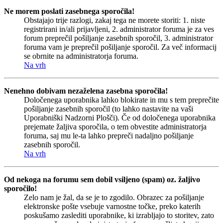
Ne morem poslati zasebnega sporočila!
Obstajajo trije razlogi, zakaj tega ne morete storiti: 1. niste
registrirani in/ali prijavljeni, 2. administrator foruma je za ves
forum preprečil pošiljanje zasebnih sporočil, 3. administrator
foruma vam je preprečil pošiljanje sporočil. Za več informacij
se obrnite na administratorja foruma.
Na vrh
Nenehno dobivam nezaželena zasebna sporočila!
Določenega uporabnika lahko blokirate in mu s tem preprečite
pošiljanje zasebnih sporočil (to lahko nastavite na vaši
Uporabniški Nadzorni Plošči). Če od določenega uporabnika
prejemate žaljiva sporočila, o tem obvestite administratorja
foruma, saj mu le-ta lahko prepreči nadaljno pošiljanje
zasebnih sporočil.
Na vrh
Od nekoga na forumu sem dobil vsiljeno (spam) oz. žaljivo
sporočilo!
Zelo nam je žal, da se je to zgodilo. Obrazec za pošiljanje
elektronske pošte vsebuje varnostne točke, preko katerih
poskušamo zaslediti uporabnike, ki izrabljajo to storitev, zato