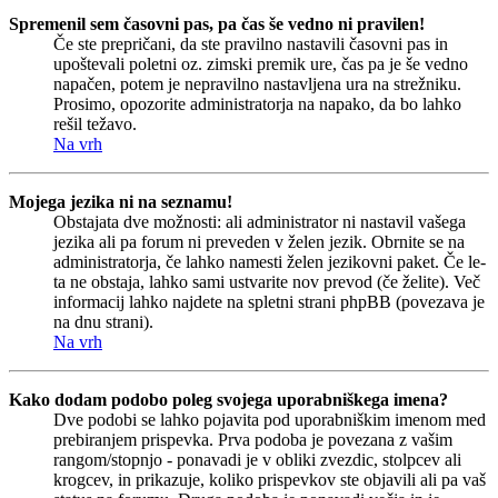
Spremenil sem časovni pas, pa čas še vedno ni pravilen!
Če ste prepričani, da ste pravilno nastavili časovni pas in
upoštevali poletni oz. zimski premik ure, čas pa je še vedno
napačen, potem je nepravilno nastavljena ura na strežniku.
Prosimo, opozorite administratorja na napako, da bo lahko
rešil težavo.
Na vrh
Mojega jezika ni na seznamu!
Obstajata dve možnosti: ali administrator ni nastavil vašega
jezika ali pa forum ni preveden v želen jezik. Obrnite se na
administratorja, če lahko namesti želen jezikovni paket. Če le-
ta ne obstaja, lahko sami ustvarite nov prevod (če želite). Več
informacij lahko najdete na spletni strani phpBB (povezava je
na dnu strani).
Na vrh
Kako dodam podobo poleg svojega uporabniškega imena?
Dve podobi se lahko pojavita pod uporabniškim imenom med
prebiranjem prispevka. Prva podoba je povezana z vašim
rangom/stopnjo - ponavadi je v obliki zvezdic, stolpcev ali
krogcev, in prikazuje, koliko prispevkov ste objavili ali pa vaš