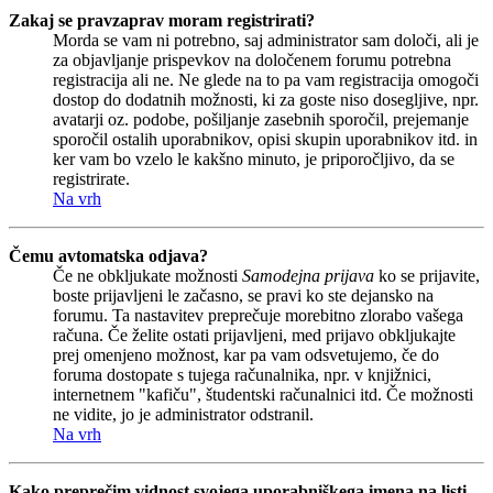
Zakaj se pravzaprav moram registrirati?
Morda se vam ni potrebno, saj administrator sam določi, ali je
za objavljanje prispevkov na določenem forumu potrebna
registracija ali ne. Ne glede na to pa vam registracija omogoči
dostop do dodatnih možnosti, ki za goste niso dosegljive, npr.
avatarji oz. podobe, pošiljanje zasebnih sporočil, prejemanje
sporočil ostalih uporabnikov, opisi skupin uporabnikov itd. in
ker vam bo vzelo le kakšno minuto, je priporočljivo, da se
registrirate.
Na vrh
Čemu avtomatska odjava?
Če ne obkljukate možnosti
Samodejna prijava
ko se prijavite,
boste prijavljeni le začasno, se pravi ko ste dejansko na
forumu. Ta nastavitev preprečuje morebitno zlorabo vašega
računa. Če želite ostati prijavljeni, med prijavo obkljukajte
prej omenjeno možnost, kar pa vam odsvetujemo, če do
foruma dostopate s tujega računalnika, npr. v knjižnici,
internetnem "kafiču", študentski računalnici itd. Če možnosti
ne vidite, jo je administrator odstranil.
Na vrh
Kako preprečim vidnost svojega uporabniškega imena na listi