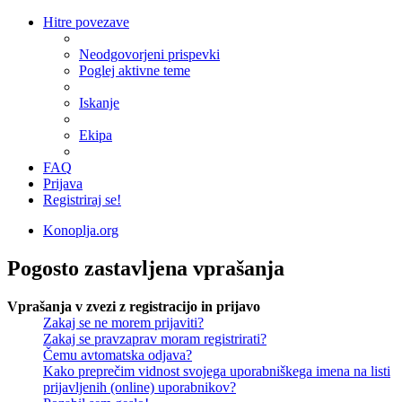
Hitre povezave
Neodgovorjeni prispevki
Poglej aktivne teme
Iskanje
Ekipa
FAQ
Prijava
Registriraj se!
Konoplja.org
Pogosto zastavljena vprašanja
Vprašanja v zvezi z registracijo in prijavo
Zakaj se ne morem prijaviti?
Zakaj se pravzaprav moram registrirati?
Čemu avtomatska odjava?
Kako preprečim vidnost svojega uporabniškega imena na listi
prijavljenih (online) uporabnikov?