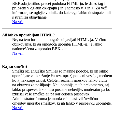
BBKoda je stilno precej podobna HTML-ju, le da so tag-i
priloženi v oglatih oklepajih [ in ] namesto v < in >. Za več
informacij se oglejte vodnik, do katerega lahko dostopate tudi
s strani za objavljanje.
Na vrh
Ali lahko uporabljam HTML?
Ne, na tem forumu ni mogoče objavljati HTML-ja. Večino
oblikovanja, ki ga omogoča uporaba HTML-ja, je lahko
nadomeščena z uporabo BBKode.
Na vrh
Kaj so smeški?
Smeški oz. angleško Smilies so majhne podobe, ki jih lahko
uporabljate za izražanje čustev, npr. :) pomeni veselje, medtem
ko :( nakazuje žalost. Celoten seznam smeškov lahko vidite
na obrazcu za pošiljanje. Ne uporabljajte jih prekomerno, saj
lahko prispevek tako hitro postane neberljiv, moderator pa bo
izbrisal vaše smeške ali pa kar celoten prispevek.
Administrator foruma je morda celo nastavil številčno
omejitev uporabe smeškov, ki jih lahko v prispevku uporabite.
Na vrh