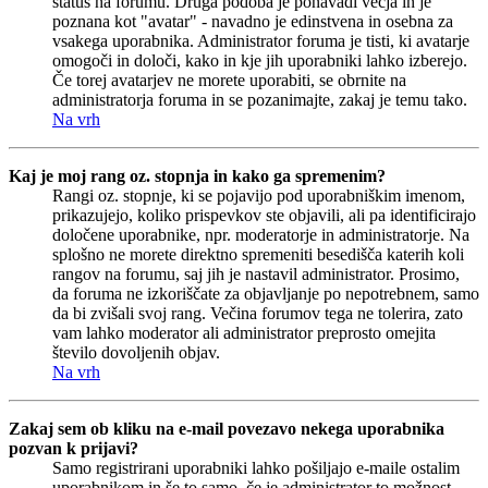
status na forumu. Druga podoba je ponavadi večja in je
poznana kot "avatar" - navadno je edinstvena in osebna za
vsakega uporabnika. Administrator foruma je tisti, ki avatarje
omogoči in določi, kako in kje jih uporabniki lahko izberejo.
Če torej avatarjev ne morete uporabiti, se obrnite na
administratorja foruma in se pozanimajte, zakaj je temu tako.
Na vrh
Kaj je moj rang oz. stopnja in kako ga spremenim?
Rangi oz. stopnje, ki se pojavijo pod uporabniškim imenom,
prikazujejo, koliko prispevkov ste objavili, ali pa identificirajo
določene uporabnike, npr. moderatorje in administratorje. Na
splošno ne morete direktno spremeniti besedišča katerih koli
rangov na forumu, saj jih je nastavil administrator. Prosimo,
da foruma ne izkoriščate za objavljanje po nepotrebnem, samo
da bi zvišali svoj rang. Večina forumov tega ne tolerira, zato
vam lahko moderator ali administrator preprosto omejita
število dovoljenih objav.
Na vrh
Zakaj sem ob kliku na e-mail povezavo nekega uporabnika
pozvan k prijavi?
Samo registrirani uporabniki lahko pošiljajo e-maile ostalim
uporabnikom in še to samo, če je administrator to možnost