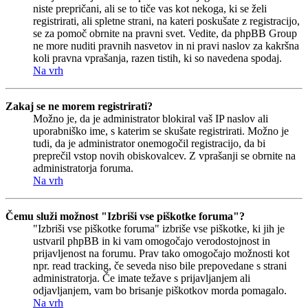
niste prepričani, ali se to tiče vas kot nekoga, ki se želi
registrirati, ali spletne strani, na kateri poskušate z registracijo,
se za pomoč obrnite na pravni svet. Vedite, da phpBB Group
ne more nuditi pravnih nasvetov in ni pravi naslov za kakršna
koli pravna vprašanja, razen tistih, ki so navedena spodaj.
Na vrh
Zakaj se ne morem registrirati?
Možno je, da je administrator blokiral vaš IP naslov ali
uporabniško ime, s katerim se skušate registrirati. Možno je
tudi, da je administrator onemogočil registracijo, da bi
preprečil vstop novih obiskovalcev. Z vprašanji se obrnite na
administratorja foruma.
Na vrh
Čemu služi možnost "Izbriši vse piškotke foruma"?
"Izbriši vse piškotke foruma" izbriše vse piškotke, ki jih je
ustvaril phpBB in ki vam omogočajo verodostojnost in
prijavljenost na forumu. Prav tako omogočajo možnosti kot
npr. read tracking, če seveda niso bile prepovedane s strani
administratorja. Če imate težave s prijavljanjem ali
odjavljanjem, vam bo brisanje piškotkov morda pomagalo.
Na vrh