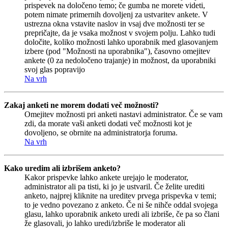
prispevek na določeno temo; če gumba ne morete videti,
potem nimate primernih dovoljenj za ustvaritev ankete. V
ustrezna okna vstavite naslov in vsaj dve možnosti ter se
prepričajte, da je vsaka možnost v svojem polju. Lahko tudi
določite, koliko možnosti lahko uporabnik med glasovanjem
izbere (pod "Možnosti na uporabnika"), časovno omejitev
ankete (0 za nedoločeno trajanje) in možnost, da uporabniki
svoj glas popravijo
Na vrh
Zakaj anketi ne morem dodati več možnosti?
Omejitev možnosti pri anketi nastavi administrator. Če se vam
zdi, da morate vaši anketi dodati več možnosti kot je
dovoljeno, se obrnite na administratorja foruma.
Na vrh
Kako uredim ali izbrišem anketo?
Kakor prispevke lahko ankete urejajo le moderator,
administrator ali pa tisti, ki jo je ustvaril. Če želite urediti
anketo, najprej kliknite na ureditev prvega prispevka v temi;
to je vedno povezano z anketo. Če ni še nihče oddal svojega
glasu, lahko uporabnik anketo uredi ali izbriše, če pa so člani
že glasovali, jo lahko uredi/izbriše le moderator ali