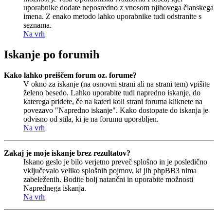
uporabnike dodate neposredno z vnosom njihovega članskega
imena. Z enako metodo lahko uporabnike tudi odstranite s
seznama.
Na vrh
Iskanje po forumih
Kako lahko preiščem forum oz. forume?
V okno za iskanje (na osnovni strani ali na strani tem) vpišite
želeno besedo. Lahko uporabite tudi napredno iskanje, do
katerega pridete, če na kateri koli strani foruma kliknete na
povezavo "Napredno iskanje". Kako dostopate do iskanja je
odvisno od stila, ki je na forumu uporabljen.
Na vrh
Zakaj je moje iskanje brez rezultatov?
Iskano geslo je bilo verjetno preveč splošno in je posledično
vključevalo veliko splošnih pojmov, ki jih phpBB3 nima
zabeleženih. Bodite bolj natančni in uporabite možnosti
Naprednega iskanja.
Na vrh