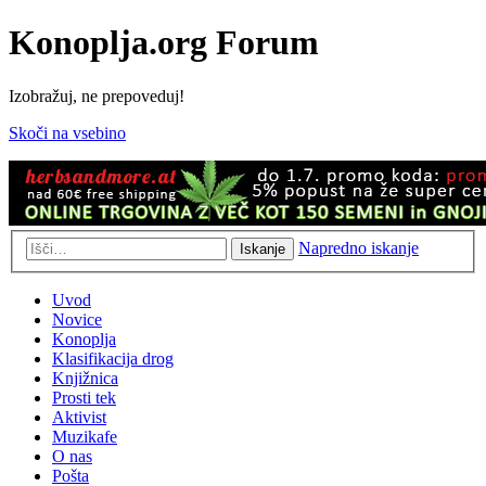
Konoplja.org Forum
Izobražuj, ne prepoveduj!
Skoči na vsebino
Napredno iskanje
Iskanje
Uvod
Novice
Konoplja
Klasifikacija drog
Knjižnica
Prosti tek
Aktivist
Muzikafe
O nas
Pošta