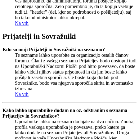
vas naprošamo, da administratorju foruma pošljete kopijo
celotnega sporočila. Zelo pomembno je, da ta kopija vsebuje
tudi t.i. "header" (del, kjer so podrobnosti o pošiljatelju), saj
bo tako administrator lahko ukrepal.
Na vrh
Prijatelji in Sovražniki
Kdo so moji Prijatelji in Sovražniki na seznamu?
Te sezname lahko uporabite za organizacijo ostalih članov
foruma. Člani z vašega seznama Prijateljev bodo dostopni tudi
na Uporabniški Nadzorni Plošči pod hitro povezavo, da boste
lahko videli njihov status prisotnosti in da jim boste lahko
pošiljali zasebna sporočila. Če boste koga dodali pod
Sovražnike, bodo vsa njegova sporočila skrita in avtomatsko
izbrisana.
Na vrh
Kako lahko uporabnike dodam na oz. odstranim s seznama
Prijateljev in Sovražnikov?
Uporabnike lahko na seznam dodajate na dva načina. Znotraj
profila vsakega uporabnika je povezava, preko katere ga
lahko dodate na seznam Prijateljev ali Sovražnikov. Druga
možnost je vaša Uporabniška Nadzorna Plošča, kjer