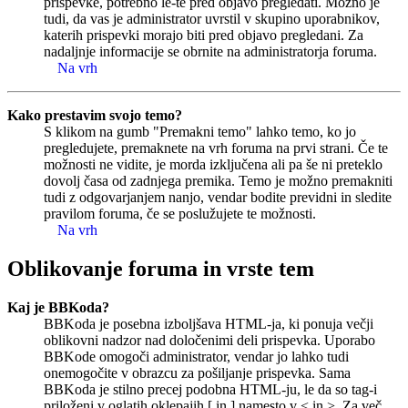
prispevke, potrebno le-te pred objavo pregledati. Možno je
tudi, da vas je administrator uvrstil v skupino uporabnikov,
katerih prispevki morajo biti pred objavo pregledani. Za
nadaljnje informacije se obrnite na administratorja foruma.
Na vrh
Kako prestavim svojo temo?
S klikom na gumb "Premakni temo" lahko temo, ko jo
pregledujete, premaknete na vrh foruma na prvi strani. Če te
možnosti ne vidite, je morda izključena ali pa še ni preteklo
dovolj časa od zadnjega premika. Temo je možno premakniti
tudi z odgovarjanjem nanjo, vendar bodite previdni in sledite
pravilom foruma, če se poslužujete te možnosti.
Na vrh
Oblikovanje foruma in vrste tem
Kaj je BBKoda?
BBKoda je posebna izboljšava HTML-ja, ki ponuja večji
oblikovni nadzor nad določenimi deli prispevka. Uporabo
BBKode omogoči administrator, vendar jo lahko tudi
onemogočite v obrazcu za pošiljanje prispevka. Sama
BBKoda je stilno precej podobna HTML-ju, le da so tag-i
priloženi v oglatih oklepajih [ in ] namesto v < in >. Za več