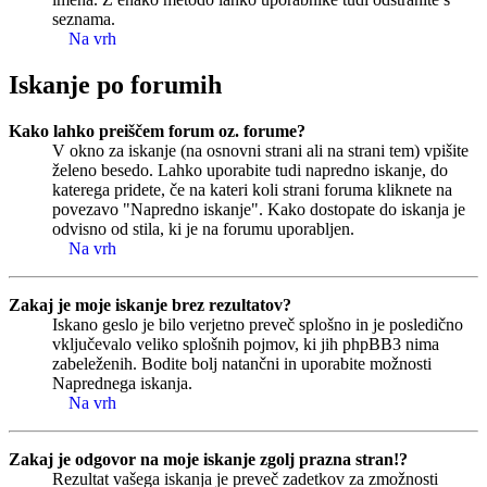
seznama.
Na vrh
Iskanje po forumih
Kako lahko preiščem forum oz. forume?
V okno za iskanje (na osnovni strani ali na strani tem) vpišite
želeno besedo. Lahko uporabite tudi napredno iskanje, do
katerega pridete, če na kateri koli strani foruma kliknete na
povezavo "Napredno iskanje". Kako dostopate do iskanja je
odvisno od stila, ki je na forumu uporabljen.
Na vrh
Zakaj je moje iskanje brez rezultatov?
Iskano geslo je bilo verjetno preveč splošno in je posledično
vključevalo veliko splošnih pojmov, ki jih phpBB3 nima
zabeleženih. Bodite bolj natančni in uporabite možnosti
Naprednega iskanja.
Na vrh
Zakaj je odgovor na moje iskanje zgolj prazna stran!?
Rezultat vašega iskanja je preveč zadetkov za zmožnosti