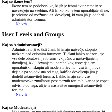
Kaj so ikone tem?
Ikone tem so podobe/slike, ki jih je izbral avtor teme in se
navezujejo na vsebino. Ali lahko ikone tem uporabljate ali ne,
je odvisno od možnosti oz. dovoljenj, ki vam jih je odobril
administrator foruma.
Na vrh
User Levels and Groups
Kaj so Administratorji?
Administratorji so tisti člani, ki imajo največjo stopnjo
nadzora nad celotnim forumom. Ti člani lahko nadzorujejo
vse dele obratovanja foruma, vključno z nastavljanjem
dovoljenj, izključevanjem uporabnikov, ustvarjanjem
uporabniških skupin ali moderatorjev itd., vsa ta njihova
dejanja pa so odvisna od tega, kakšna dovoljenja jim je
dodelil ustanovitelj foruma. Lahko imajo celo vse
moderatorske zmožnosti posameznih forumih, kar pa je zopet
odvisno od tega, ali je te nastavitve omogočil ustanovitelj
foruma.
Na vrh
Kaj so Moderatorji?
Moderatorji so posamezniki (ali skupine posameznikov), ki