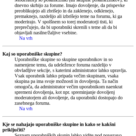
dnevno skrbijo za forume. Imajo dovoljenje, da prispevke
preoblikujejo ali zbrišejo in da zaklenejo, odklenejo,
premaknejo, razdelijo ali izbrišejo teme na forumu, ki ga
moderirajo. V spolšnem so torej moderatorji tisti, ki
preprečujejo, da bi uporabniki skrenili s teme ali da bi
objavljali nasilne/žaljive vsebine.
Na vrh
Kaj so uporabniške skupine?
Uporabniške skupine so skupine uporabnikov in so
namenjene temu, da udeležence foruma razdelijo v
obvladljive sekcije, s katerimi administrator lahko upravlja.
Vsak uporabnik lahko pripada večim skupinam, vsaka
skupina pa ima svoje možnosti in dovoljenja. Ta način
omogoča, da administrator večim uporabnikom naenkrat
spremeni dovoljenja, kot npr. spreminjanje dovoljenj
moderatorjem ali dovoljenje, da uporabniki dostopajo do
zasebnega foruma.
Na vrh
Kje se nahajajo uporabniške skupine in kako se kakšni
priključiti?
Seznam uporabniških skupin lahko vidite pod povezavo