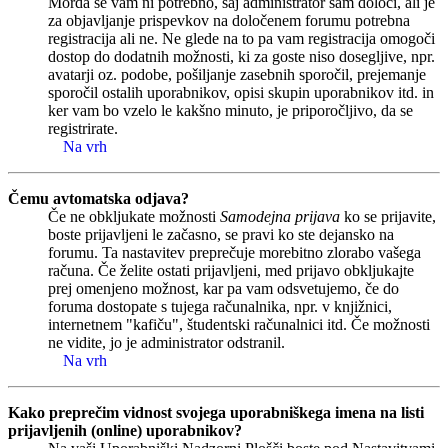
Morda se vam ni potrebno, saj administrator sam določi, ali je
za objavljanje prispevkov na določenem forumu potrebna
registracija ali ne. Ne glede na to pa vam registracija omogoči
dostop do dodatnih možnosti, ki za goste niso dosegljive, npr.
avatarji oz. podobe, pošiljanje zasebnih sporočil, prejemanje
sporočil ostalih uporabnikov, opisi skupin uporabnikov itd. in
ker vam bo vzelo le kakšno minuto, je priporočljivo, da se
registrirate.
Na vrh
Čemu avtomatska odjava?
Če ne obkljukate možnosti
Samodejna prijava
ko se prijavite,
boste prijavljeni le začasno, se pravi ko ste dejansko na
forumu. Ta nastavitev preprečuje morebitno zlorabo vašega
računa. Če želite ostati prijavljeni, med prijavo obkljukajte
prej omenjeno možnost, kar pa vam odsvetujemo, če do
foruma dostopate s tujega računalnika, npr. v knjižnici,
internetnem "kafiču", študentski računalnici itd. Če možnosti
ne vidite, jo je administrator odstranil.
Na vrh
Kako preprečim vidnost svojega uporabniškega imena na listi
prijavljenih (online) uporabnikov?