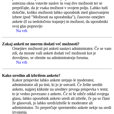
ustrezna okna vstavite naslov in vsaj dve možnosti ter se
prepričajte, da je vsaka možnost v svojem polju. Lahko tudi
določite, koliko možnosti lahko uporabnik med glasovanjem
izbere (pod "Možnosti na uporabnika"), časovno omejitev
ankete (0 za nedoločeno trajanje) in možnost, da uporabniki
svoj glas popravijo
Na vrh
Zakaj anketi ne morem dodati več možnosti?
Omejitev možnosti pri anketi nastavi administrator. Če se vam
zdi, da morate vaši anketi dodati več možnosti kot je
dovoljeno, se obrnite na administratorja foruma.
Na vrh
Kako uredim ali izbrišem anketo?
Kakor prispevke lahko ankete urejajo le moderator,
administrator ali pa tisti, ki jo je ustvaril. Če želite urediti
anketo, najprej kliknite na ureditev prvega prispevka v temi;
to je vedno povezano z anketo. Če ni še nihče oddal svojega
glasu, lahko uporabnik anketo uredi ali izbriše, če pa so člani
že glasovali, jo lahko uredi/izbriše le moderator ali
administrator. To preprečuje spremembo ankete nekje na sredi
izvajanja.