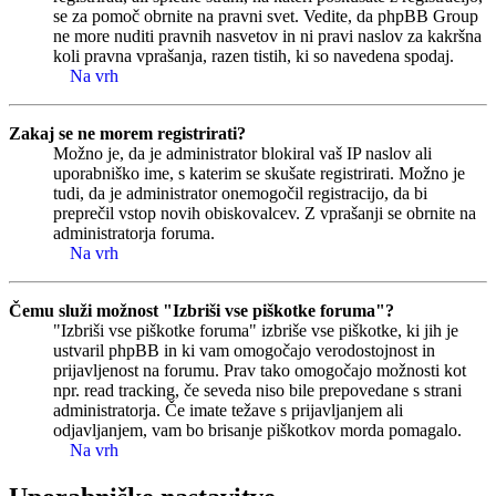
se za pomoč obrnite na pravni svet. Vedite, da phpBB Group
ne more nuditi pravnih nasvetov in ni pravi naslov za kakršna
koli pravna vprašanja, razen tistih, ki so navedena spodaj.
Na vrh
Zakaj se ne morem registrirati?
Možno je, da je administrator blokiral vaš IP naslov ali
uporabniško ime, s katerim se skušate registrirati. Možno je
tudi, da je administrator onemogočil registracijo, da bi
preprečil vstop novih obiskovalcev. Z vprašanji se obrnite na
administratorja foruma.
Na vrh
Čemu služi možnost "Izbriši vse piškotke foruma"?
"Izbriši vse piškotke foruma" izbriše vse piškotke, ki jih je
ustvaril phpBB in ki vam omogočajo verodostojnost in
prijavljenost na forumu. Prav tako omogočajo možnosti kot
npr. read tracking, če seveda niso bile prepovedane s strani
administratorja. Če imate težave s prijavljanjem ali
odjavljanjem, vam bo brisanje piškotkov morda pomagalo.
Na vrh