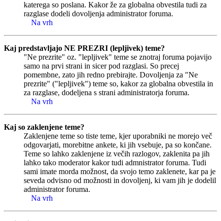
katerega so poslana. Kakor že za globalna obvestila tudi za
razglase dodeli dovoljenja administrator foruma.
Na vrh
Kaj predstavljajo NE PREZRI (lepljivek) teme?
"Ne prezrite" oz. "lepljivek" teme se znotraj foruma pojavijo
samo na prvi strani in sicer pod razglasi. So precej
pomembne, zato jih redno prebirajte. Dovoljenja za "Ne
prezrite" ("lepljivek") teme so, kakor za globalna obvestila in
za razglase, dodeljena s strani administratorja foruma.
Na vrh
Kaj so zaklenjene teme?
Zaklenjene teme so tiste teme, kjer uporabniki ne morejo več
odgovarjati, morebitne ankete, ki jih vsebuje, pa so končane.
Teme so lahko zaklenjene iz večih razlogov, zaklenita pa jih
lahko tako moderator kakor tudi admnistrator foruma. Tudi
sami imate morda možnost, da svojo temo zaklenete, kar pa je
seveda odvisno od možnosti in dovoljenj, ki vam jih je dodelil
administrator foruma.
Na vrh