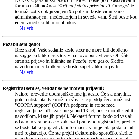
Na vaši Uporabniški Nadzorni Plošči boste pod Nastavitvami
foruma našli možnost
Skrij moj status prisotnosti
. Omogočite
to možnost z obkljukanjem
polja in boste vidni samo
Da
administratorjem, moderatorjem in seveda vam. Šteti boste kot
eden izmed skritih uporabnikov.
Na vrh
Pozabil sem geslo!
Brez skrbi! Vaše sedanje geslo sicer ne more biti dobljeno
nazaj, je pa lahko brez težav na novo postavljeno. Obiščite
stran za prijavo in kliknite na
Pozabil sem geslo
. Sledite
navodilom in v kratkem se boste zopet lahko prijavili.
Na vrh
Registriral sem se, vendar se ne morem prijaviti!
Najprej preverite uporabniško ime in geslo. Če sta pravilna,
potem obstajata dve možni težavi. Če je vključena možnost
"COPPA support" (COPPA podpora) in ste se med
registracijo označili za starega pod 13 let, boste morali slediti
navodilom, ki ste jih prejeli. Nekateri forumi bodo od vas ali
od administratorja celo zahtevali ponovno registracijo, predno
se boste lahko prijavili; ta informacija vam je bila podana tudi
med registracijo. Če ste prejeli elektronsko sporočilo, sledite
navodilom, če pa ga niste, ste najbrž vnesli napačni e-mail