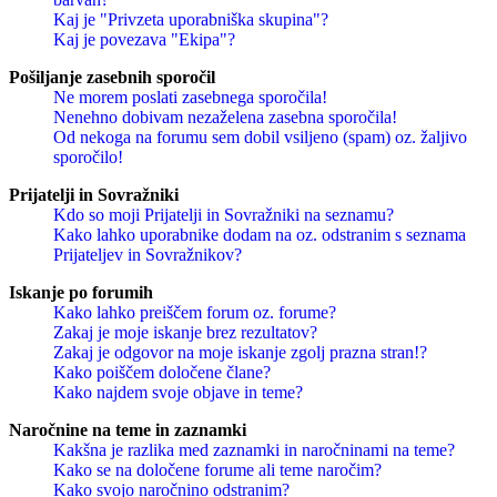
Kaj je "Privzeta uporabniška skupina"?
Kaj je povezava "Ekipa"?
Pošiljanje zasebnih sporočil
Ne morem poslati zasebnega sporočila!
Nenehno dobivam nezaželena zasebna sporočila!
Od nekoga na forumu sem dobil vsiljeno (spam) oz. žaljivo
sporočilo!
Prijatelji in Sovražniki
Kdo so moji Prijatelji in Sovražniki na seznamu?
Kako lahko uporabnike dodam na oz. odstranim s seznama
Prijateljev in Sovražnikov?
Iskanje po forumih
Kako lahko preiščem forum oz. forume?
Zakaj je moje iskanje brez rezultatov?
Zakaj je odgovor na moje iskanje zgolj prazna stran!?
Kako poiščem določene člane?
Kako najdem svoje objave in teme?
Naročnine na teme in zaznamki
Kakšna je razlika med zaznamki in naročninami na teme?
Kako se na določene forume ali teme naročim?
Kako svojo naročnino odstranim?