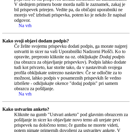
V slednjem primeru boste morda našli le zaznamek, zakaj je
bil prispevek prirejen. Vedite pa, da običajni uporabniki ne
morejo več izbrisati prispevka, potem ko je nekdo že napisal
odgovor.
Na vrh
Kako svoji objavi dodam podpis?
Če želite svojemu prispevku dodati podpis, ga morate najprej
ustvariti in sicer na vaši Uporabniški Nadzorni Plošči. Ko to
opravite, preprosto kliknite na oz. obkljukajte
Dodaj podpis
(na obrazcu za objavljanje prispevkov). Podpis lahko dodate
tudi kot privzeto, kar storite tako, da v nastavitvah svojega
profila obkljukate ustrezno nastavitev. Če se odločite za to
možnost, lahko podpis v posameznih prispevkih še vedno
izbrišete - odkljukajte okence "dodaj podpis" pri samem
obrazcu za pošiljanje.
Na vrh
Kako ustvarim anketo?
Kliknite na gumb "Ustvari anketo" pod glavnim obrazcem za
pošiljanje in sicer ko objavljate novo temo ali urejate prvi
prispevek na določeno temo; če gumba ne morete videti,
potem nimate primernih dovoljenj za ustvaritev ankete. V