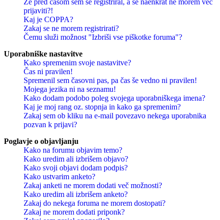
Že pred časom sem se registriral, a se naenkrat ne morem več
prijaviti?!
Kaj je COPPA?
Zakaj se ne morem registrirati?
Čemu služi možnost "Izbriši vse piškotke foruma"?
Uporabniške nastavitve
Kako spremenim svoje nastavitve?
Čas ni pravilen!
Spremenil sem časovni pas, pa čas še vedno ni pravilen!
Mojega jezika ni na seznamu!
Kako dodam podobo poleg svojega uporabniškega imena?
Kaj je moj rang oz. stopnja in kako ga spremenim?
Zakaj sem ob kliku na e-mail povezavo nekega uporabnika
pozvan k prijavi?
Poglavje o objavljanju
Kako na forumu objavim temo?
Kako uredim ali izbrišem objavo?
Kako svoji objavi dodam podpis?
Kako ustvarim anketo?
Zakaj anketi ne morem dodati več možnosti?
Kako uredim ali izbrišem anketo?
Zakaj do nekega foruma ne morem dostopati?
Zakaj ne morem dodati priponk?