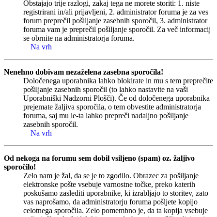
Obstajajo trije razlogi, zakaj tega ne morete storiti: 1. niste
registrirani in/ali prijavljeni, 2. administrator foruma je za ves
forum preprečil pošiljanje zasebnih sporočil, 3. administrator
foruma vam je preprečil pošiljanje sporočil. Za več informacij
se obrnite na administratorja foruma.
Na vrh
Nenehno dobivam nezaželena zasebna sporočila!
Določenega uporabnika lahko blokirate in mu s tem preprečite
pošiljanje zasebnih sporočil (to lahko nastavite na vaši
Uporabniški Nadzorni Plošči). Če od določenega uporabnika
prejemate žaljiva sporočila, o tem obvestite administratorja
foruma, saj mu le-ta lahko prepreči nadaljno pošiljanje
zasebnih sporočil.
Na vrh
Od nekoga na forumu sem dobil vsiljeno (spam) oz. žaljivo
sporočilo!
Zelo nam je žal, da se je to zgodilo. Obrazec za pošiljanje
elektronske pošte vsebuje varnostne točke, preko katerih
poskušamo zaslediti uporabnike, ki izrabljajo to storitev, zato
vas naprošamo, da administratorju foruma pošljete kopijo
celotnega sporočila. Zelo pomembno je, da ta kopija vsebuje