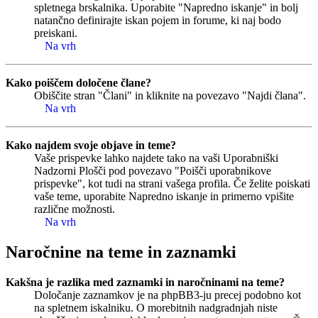
spletnega brskalnika. Uporabite "Napredno iskanje" in bolj
natančno definirajte iskan pojem in forume, ki naj bodo
preiskani.
Na vrh
Kako poiščem določene člane?
Obiščite stran "Člani" in kliknite na povezavo "Najdi člana".
Na vrh
Kako najdem svoje objave in teme?
Vaše prispevke lahko najdete tako na vaši Uporabniški
Nadzorni Plošči pod povezavo "Poišči uporabnikove
prispevke", kot tudi na strani vašega profila. Če želite poiskati
vaše teme, uporabite Napredno iskanje in primerno vpišite
različne možnosti.
Na vrh
Naročnine na teme in zaznamki
Kakšna je razlika med zaznamki in naročninami na teme?
Določanje zaznamkov je na phpBB3-ju precej podobno kot
na spletnem iskalniku. O morebitnih nadgradnjah niste