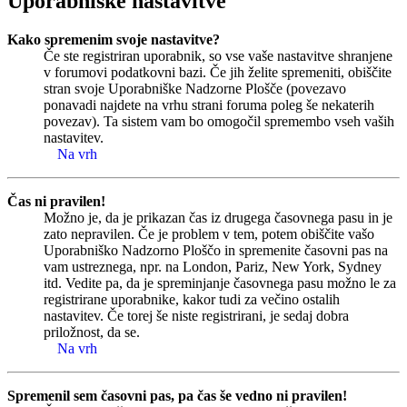
Uporabniške nastavitve
Kako spremenim svoje nastavitve?
Če ste registriran uporabnik, so vse vaše nastavitve shranjene
v forumovi podatkovni bazi. Če jih želite spremeniti, obiščite
stran svoje Uporabniške Nadzorne Plošče (povezavo
ponavadi najdete na vrhu strani foruma poleg še nekaterih
povezav). Ta sistem vam bo omogočil spremembo vseh vaših
nastavitev.
Na vrh
Čas ni pravilen!
Možno je, da je prikazan čas iz drugega časovnega pasu in je
zato nepravilen. Če je problem v tem, potem obiščite vašo
Uporabniško Nadzorno Ploščo in spremenite časovni pas na
vam ustreznega, npr. na London, Pariz, New York, Sydney
itd. Vedite pa, da je spreminjanje časovnega pasu možno le za
registrirane uporabnike, kakor tudi za večino ostalih
nastavitev. Če torej še niste registrirani, je sedaj dobra
priložnost, da se.
Na vrh
Spremenil sem časovni pas, pa čas še vedno ni pravilen!