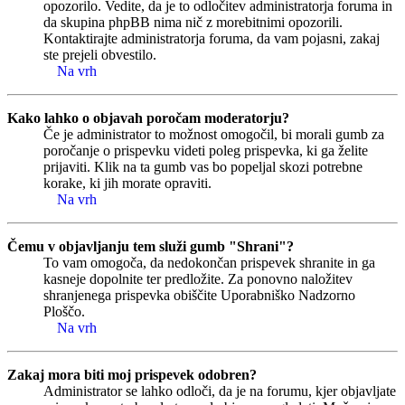
opozorilo. Vedite, da je to odločitev administratorja foruma in
da skupina phpBB nima nič z morebitnimi opozorili.
Kontaktirajte administratorja foruma, da vam pojasni, zakaj
ste prejeli obvestilo.
Na vrh
Kako lahko o objavah poročam moderatorju?
Če je administrator to možnost omogočil, bi morali gumb za
poročanje o prispevku videti poleg prispevka, ki ga želite
prijaviti. Klik na ta gumb vas bo popeljal skozi potrebne
korake, ki jih morate opraviti.
Na vrh
Čemu v objavljanju tem služi gumb "Shrani"?
To vam omogoča, da nedokončan prispevek shranite in ga
kasneje dopolnite ter predložite. Za ponovno naložitev
shranjenega prispevka obiščite Uporabniško Nadzorno
Ploščo.
Na vrh
Zakaj mora biti moj prispevek odobren?
Administrator se lahko odloči, da je na forumu, kjer objavljate