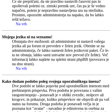
Če ste prepričani, da ste pravilno nastavili časovni pas in
upoštevali poletni oz. zimski premik ure, čas pa je še vedno
napačen, potem je nepravilno nastavljena ura na strežniku.
Prosimo, opozorite administratorja na napako, da bo lahko
rešil težavo.
Na vrh
Mojega jezika ni na seznamu!
Obstajata dve možnosti: ali administrator ni nastavil vašega
jezika ali pa forum ni preveden v želen jezik. Obrnite se na
administratorja, če lahko namesti želen jezikovni paket. Če le-
ta ne obstaja, lahko sami ustvarite nov prevod (če želite). Več
informacij lahko najdete na spletni strani phpBB (povezava je
na dnu strani).
Na vrh
Kako dodam podobo poleg svojega uporabniškega imena?
Dve podobi se lahko pojavita pod uporabniškim imenom med
prebiranjem prispevka. Prva podoba je povezana z vašim
rangom/stopnjo - ponavadi je v obliki zvezdic, stolpcev ali
krogcev, in prikazuje, koliko prispevkov ste objavili ali pa vaš
status na forumu. Druga podoba je ponavadi večja in je
poznana kot "avatar" - navadno je edinstvena in osebna za