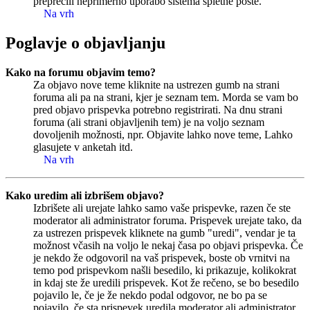
preprečili neprimerno uporabo sistema spletne pošte.
Na vrh
Poglavje o objavljanju
Kako na forumu objavim temo?
Za objavo nove teme kliknite na ustrezen gumb na strani
foruma ali pa na strani, kjer je seznam tem. Morda se vam bo
pred objavo prispevka potrebno registrirati. Na dnu strani
foruma (ali strani objavljenih tem) je na voljo seznam
dovoljenih možnosti, npr. Objavite lahko nove teme, Lahko
glasujete v anketah itd.
Na vrh
Kako uredim ali izbrišem objavo?
Izbrišete ali urejate lahko samo vaše prispevke, razen če ste
moderator ali administrator foruma. Prispevek urejate tako, da
za ustrezen prispevek kliknete na gumb "uredi", vendar je ta
možnost včasih na voljo le nekaj časa po objavi prispevka. Če
je nekdo že odgovoril na vaš prispevek, boste ob vrnitvi na
temo pod prispevkom našli besedilo, ki prikazuje, kolikokrat
in kdaj ste že uredili prispevek. Kot že rečeno, se bo besedilo
pojavilo le, če je že nekdo podal odgovor, ne bo pa se
pojavilo, če sta prispevek uredila moderator ali administrator.