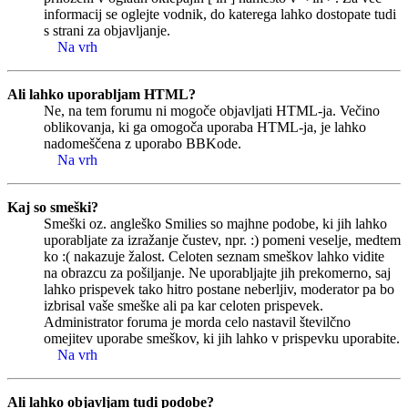
informacij se oglejte vodnik, do katerega lahko dostopate tudi
s strani za objavljanje.
Na vrh
Ali lahko uporabljam HTML?
Ne, na tem forumu ni mogoče objavljati HTML-ja. Večino
oblikovanja, ki ga omogoča uporaba HTML-ja, je lahko
nadomeščena z uporabo BBKode.
Na vrh
Kaj so smeški?
Smeški oz. angleško Smilies so majhne podobe, ki jih lahko
uporabljate za izražanje čustev, npr. :) pomeni veselje, medtem
ko :( nakazuje žalost. Celoten seznam smeškov lahko vidite
na obrazcu za pošiljanje. Ne uporabljajte jih prekomerno, saj
lahko prispevek tako hitro postane neberljiv, moderator pa bo
izbrisal vaše smeške ali pa kar celoten prispevek.
Administrator foruma je morda celo nastavil številčno
omejitev uporabe smeškov, ki jih lahko v prispevku uporabite.
Na vrh
Ali lahko objavljam tudi podobe?