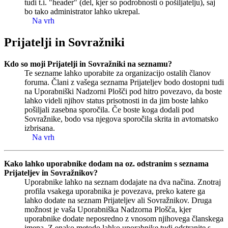
tudi t.i. "header" (del, kjer so podrobnosti o pošiljatelju), saj
bo tako administrator lahko ukrepal.
Na vrh
Prijatelji in Sovražniki
Kdo so moji Prijatelji in Sovražniki na seznamu?
Te sezname lahko uporabite za organizacijo ostalih članov
foruma. Člani z vašega seznama Prijateljev bodo dostopni tudi
na Uporabniški Nadzorni Plošči pod hitro povezavo, da boste
lahko videli njihov status prisotnosti in da jim boste lahko
pošiljali zasebna sporočila. Če boste koga dodali pod
Sovražnike, bodo vsa njegova sporočila skrita in avtomatsko
izbrisana.
Na vrh
Kako lahko uporabnike dodam na oz. odstranim s seznama
Prijateljev in Sovražnikov?
Uporabnike lahko na seznam dodajate na dva načina. Znotraj
profila vsakega uporabnika je povezava, preko katere ga
lahko dodate na seznam Prijateljev ali Sovražnikov. Druga
možnost je vaša Uporabniška Nadzorna Plošča, kjer
uporabnike dodate neposredno z vnosom njihovega članskega
imena. Z enako metodo lahko uporabnike tudi odstranite s