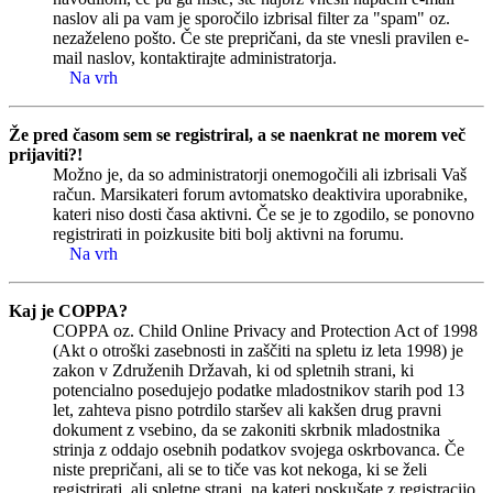
naslov ali pa vam je sporočilo izbrisal filter za "spam" oz.
nezaželeno pošto. Če ste prepričani, da ste vnesli pravilen e-
mail naslov, kontaktirajte administratorja.
Na vrh
Že pred časom sem se registriral, a se naenkrat ne morem več
prijaviti?!
Možno je, da so administratorji onemogočili ali izbrisali Vaš
račun. Marsikateri forum avtomatsko deaktivira uporabnike,
kateri niso dosti časa aktivni. Če se je to zgodilo, se ponovno
registrirati in poizkusite biti bolj aktivni na forumu.
Na vrh
Kaj je COPPA?
COPPA oz. Child Online Privacy and Protection Act of 1998
(Akt o otroški zasebnosti in zaščiti na spletu iz leta 1998) je
zakon v Združenih Državah, ki od spletnih strani, ki
potencialno posedujejo podatke mladostnikov starih pod 13
let, zahteva pisno potrdilo staršev ali kakšen drug pravni
dokument z vsebino, da se zakoniti skrbnik mladostnika
strinja z oddajo osebnih podatkov svojega oskrbovanca. Če
niste prepričani, ali se to tiče vas kot nekoga, ki se želi
registrirati, ali spletne strani, na kateri poskušate z registracijo,