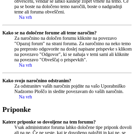
obveščeni, vendar se lahko kasneje zopet vrnete na temo. Če
pa se boste na določeno temo naročili, boste o nadgradnji
teme ali foruma obveščeni.
Na vrh
Kako se na določene forume ali teme naročim?
Za naročnino na določen forumu kliknite na povezavo
"Opazuj forum" na strani foruma. Za naročnino na neko temo
pa preprosto odgovorite na doslej napisane prispevke s klikom
na povezavo "Odgovor", ki se nahaja v temi sami ali kliknite
na povezavo "Obveščaj o prispevkih".
Na vrh
Kako svojo naročnino odstranim?
Za odstranitev vaših naročnin pojdite na vašo Uporabniško
Nadzorno Ploščo in sledite povezavam do vaših naročnin.
Na vrh
Priponke
Katere priponke so dovoljene na tem forumu?
Vsak administrator foruma lahko določene tipe priponk dovoli
ali pa ne. Če ne veste, kaj je dovoljeno naložiti in kaj ne, se