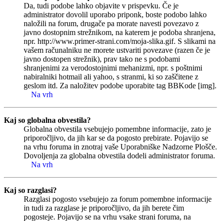
Da, tudi podobe lahko objavite v prispevku. Če je
administrator dovolil uporabo priponk, boste podobo lahko
naložili na forum, drugače pa morate navesti povezavo z
javno dostopnim strežnikom, na katerem je podoba shranjena,
npr. http://www.primer-strani.com/moja-slika.gif. S slikami na
vašem računalniku ne morete ustvariti povezave (razen če je
javno dostopen strežnik), prav tako ne s podobami
shranjenimi za verodostojnimi mehanizmi, npr. s poštnimi
nabiralniki hotmail ali yahoo, s stranmi, ki so zaščitene z
geslom itd. Za naložitev podobe uporabite tag BBKode [img].
Na vrh
Kaj so globalna obvestila?
Globalna obvestila vsebujejo pomembne informacije, zato je
priporočljivo, da jih kar se da pogosto prebirate. Pojavijo se
na vrhu foruma in znotraj vaše Uporabniške Nadzorne Plošče.
Dovoljenja za globalna obvestila dodeli administrator foruma.
Na vrh
Kaj so razglasi?
Razglasi pogosto vsebujejo za forum pomembne informacije
in tudi za razglase je priporočljivo, da jih berete čim
pogosteje. Pojavijo se na vrhu vsake strani foruma, na