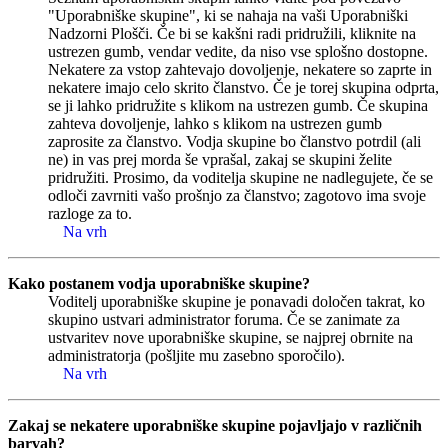
"Uporabniške skupine", ki se nahaja na vaši Uporabniški
Nadzorni Plošči. Če bi se kakšni radi pridružili, kliknite na
ustrezen gumb, vendar vedite, da niso vse splošno dostopne.
Nekatere za vstop zahtevajo dovoljenje, nekatere so zaprte in
nekatere imajo celo skrito članstvo. Če je torej skupina odprta,
se ji lahko pridružite s klikom na ustrezen gumb. Če skupina
zahteva dovoljenje, lahko s klikom na ustrezen gumb
zaprosite za članstvo. Vodja skupine bo članstvo potrdil (ali
ne) in vas prej morda še vprašal, zakaj se skupini želite
pridružiti. Prosimo, da voditelja skupine ne nadlegujete, če se
odloči zavrniti vašo prošnjo za članstvo; zagotovo ima svoje
razloge za to.
Na vrh
Kako postanem vodja uporabniške skupine?
Voditelj uporabniške skupine je ponavadi določen takrat, ko
skupino ustvari administrator foruma. Če se zanimate za
ustvaritev nove uporabniške skupine, se najprej obrnite na
administratorja (pošljite mu zasebno sporočilo).
Na vrh
Zakaj se nekatere uporabniške skupine pojavljajo v različnih
barvah?