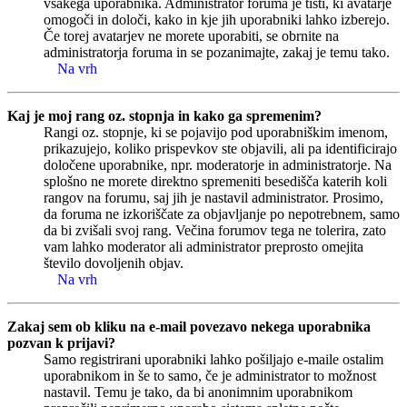
vsakega uporabnika. Administrator foruma je tisti, ki avatarje
omogoči in določi, kako in kje jih uporabniki lahko izberejo.
Če torej avatarjev ne morete uporabiti, se obrnite na
administratorja foruma in se pozanimajte, zakaj je temu tako.
Na vrh
Kaj je moj rang oz. stopnja in kako ga spremenim?
Rangi oz. stopnje, ki se pojavijo pod uporabniškim imenom,
prikazujejo, koliko prispevkov ste objavili, ali pa identificirajo
določene uporabnike, npr. moderatorje in administratorje. Na
splošno ne morete direktno spremeniti besedišča katerih koli
rangov na forumu, saj jih je nastavil administrator. Prosimo,
da foruma ne izkoriščate za objavljanje po nepotrebnem, samo
da bi zvišali svoj rang. Večina forumov tega ne tolerira, zato
vam lahko moderator ali administrator preprosto omejita
število dovoljenih objav.
Na vrh
Zakaj sem ob kliku na e-mail povezavo nekega uporabnika
pozvan k prijavi?
Samo registrirani uporabniki lahko pošiljajo e-maile ostalim
uporabnikom in še to samo, če je administrator to možnost
nastavil. Temu je tako, da bi anonimnim uporabnikom