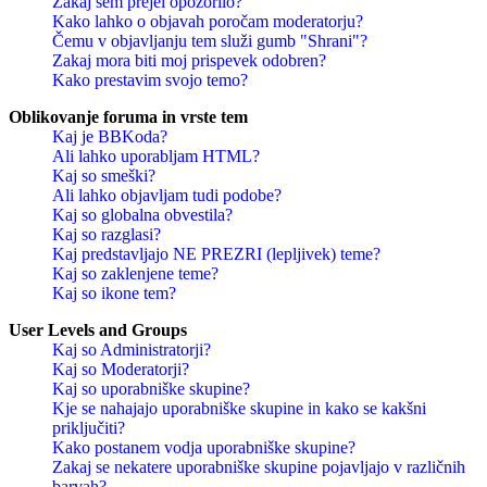
Zakaj sem prejel opozorilo?
Kako lahko o objavah poročam moderatorju?
Čemu v objavljanju tem služi gumb "Shrani"?
Zakaj mora biti moj prispevek odobren?
Kako prestavim svojo temo?
Oblikovanje foruma in vrste tem
Kaj je BBKoda?
Ali lahko uporabljam HTML?
Kaj so smeški?
Ali lahko objavljam tudi podobe?
Kaj so globalna obvestila?
Kaj so razglasi?
Kaj predstavljajo NE PREZRI (lepljivek) teme?
Kaj so zaklenjene teme?
Kaj so ikone tem?
User Levels and Groups
Kaj so Administratorji?
Kaj so Moderatorji?
Kaj so uporabniške skupine?
Kje se nahajajo uporabniške skupine in kako se kakšni
priključiti?
Kako postanem vodja uporabniške skupine?
Zakaj se nekatere uporabniške skupine pojavljajo v različnih
barvah?