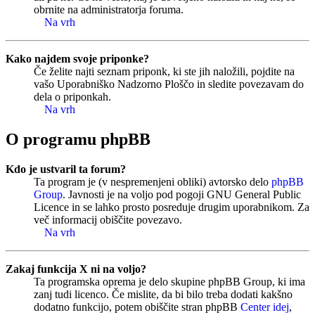
obrnite na administratorja foruma.
Na vrh
Kako najdem svoje priponke?
Če želite najti seznam priponk, ki ste jih naložili, pojdite na
vašo Uporabniško Nadzorno Ploščo in sledite povezavam do
dela o priponkah.
Na vrh
O programu phpBB
Kdo je ustvaril ta forum?
Ta program je (v nespremenjeni obliki) avtorsko delo
phpBB
Group
. Javnosti je na voljo pod pogoji GNU General Public
Licence in se lahko prosto posreduje drugim uporabnikom. Za
več informacij obiščite povezavo.
Na vrh
Zakaj funkcija X ni na voljo?
Ta programska oprema je delo skupine phpBB Group, ki ima
zanj tudi licenco. Če mislite, da bi bilo treba dodati kakšno
dodatno funkcijo, potem obiščite stran phpBB
Center idej
,