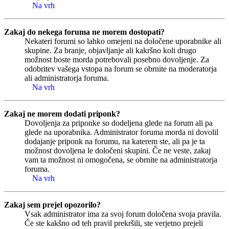
Na vrh
Zakaj do nekega foruma ne morem dostopati?
Nekateri forumi so lahko omejeni na določene uporabnike ali
skupine. Za branje, objavljanje ali kakršno koli drugo
možnost boste morda potrebovali posebno dovoljenje. Za
odobritev vašega vstopa na forum se obrnite na moderatorja
ali administratorja foruma.
Na vrh
Zakaj ne morem dodati priponk?
Dovoljenja za priponke so dodeljena glede na forum ali pa
glede na uporabnika. Administrator foruma morda ni dovolil
dodajanje priponk na forumu, na katerem ste, ali pa je ta
možnost dovoljena le določeni skupini. Če ne veste, zakaj
vam ta možnost ni omogočena, se obrnite na administratorja
foruma.
Na vrh
Zakaj sem prejel opozorilo?
Vsak administrator ima za svoj forum določena svoja pravila.
Če ste kakšno od teh pravil prekršili, ste verjetno prejeli