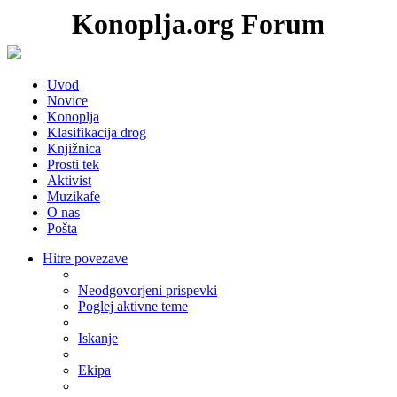
Konoplja.org Forum
Uvod
Novice
Konoplja
Klasifikacija drog
Knjižnica
Prosti tek
Aktivist
Muzikafe
O nas
Pošta
Hitre povezave
Neodgovorjeni prispevki
Poglej aktivne teme
Iskanje
Ekipa