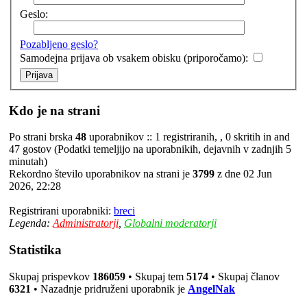
Geslo:
Pozabljeno geslo?
Samodejna prijava ob vsakem obisku (priporočamo):
Kdo je na strani
Po strani brska
48
uporabnikov :: 1 registriranih, , 0 skritih in and
47 gostov (Podatki temeljijo na uporabnikih, dejavnih v zadnjih 5
minutah)
Rekordno število uporabnikov na strani je
3799
z dne 02 Jun
2026, 22:28
Registrirani uporabniki:
breci
Legenda:
Administratorji
,
Globalni moderatorji
Statistika
Skupaj prispevkov
186059
• Skupaj tem
5174
• Skupaj članov
6321
• Nazadnje pridruženi uporabnik je
AngelNak