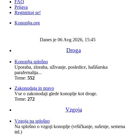
FAQ
Prijava
Registriraj se!
Konoplja.org
Iskanje
Danes je 06 Avg 2026, 15:45
Droga
Konoplja splošno
Uporaba, zloraba, uživanje, posledice, hašišarska
parafernalija...
Teme:
552
Zakonodaja in pravo
Vse o zakonodaji glede konoplje kot droge.
Teme:
272
Vzgoja
Vzgoja na splošno
Na splošno o vzgoji konoplje (vršičkanje, sušenje, semena
itd.)