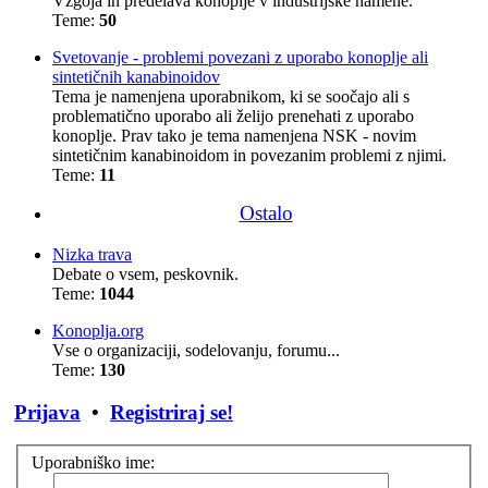
Vzgoja in predelava konoplje v industrijske namene.
Teme:
50
Svetovanje - problemi povezani z uporabo konoplje ali
sintetičnih kanabinoidov
Tema je namenjena uporabnikom, ki se soočajo ali s
problematično uporabo ali želijo prenehati z uporabo
konoplje. Prav tako je tema namenjena NSK - novim
sintetičnim kanabinoidom in povezanim problemi z njimi.
Teme:
11
Ostalo
Nizka trava
Debate o vsem, peskovnik.
Teme:
1044
Konoplja.org
Vse o organizaciji, sodelovanju, forumu...
Teme:
130
Prijava
•
Registriraj se!
Uporabniško ime: