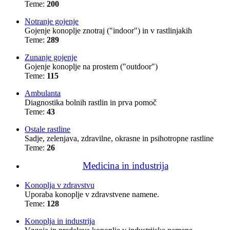
Teme:
200
Notranje gojenje
Gojenje konoplje znotraj ("indoor") in v rastlinjakih
Teme:
289
Zunanje gojenje
Gojenje konoplje na prostem ("outdoor")
Teme:
115
Ambulanta
Diagnostika bolnih rastlin in prva pomoč
Teme:
43
Ostale rastline
Sadje, zelenjava, zdravilne, okrasne in psihotropne rastline
Teme:
26
Medicina in industrija
Konoplja v zdravstvu
Uporaba konoplje v zdravstvene namene.
Teme:
128
Konoplja in industrija