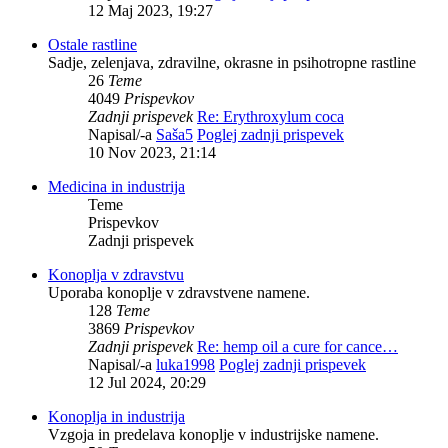
12 Maj 2023, 19:27
Ostale rastline
Sadje, zelenjava, zdravilne, okrasne in psihotropne rastline
26
Teme
4049
Prispevkov
Zadnji prispevek
Re: Erythroxylum coca
Napisal/-a
Saša5
Poglej zadnji prispevek
10 Nov 2023, 21:14
Medicina in industrija
Teme
Prispevkov
Zadnji prispevek
Konoplja v zdravstvu
Uporaba konoplje v zdravstvene namene.
128
Teme
3869
Prispevkov
Zadnji prispevek
Re: hemp oil a cure for cance…
Napisal/-a
luka1998
Poglej zadnji prispevek
12 Jul 2024, 20:29
Konoplja in industrija
Vzgoja in predelava konoplje v industrijske namene.