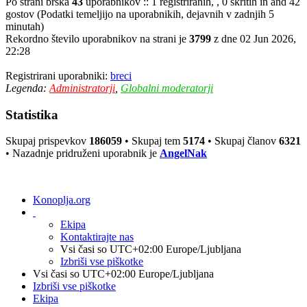
Po strani brska
43
uporabnikov :: 1 registriranih, , 0 skritih in and 42
gostov (Podatki temeljijo na uporabnikih, dejavnih v zadnjih 5
minutah)
Rekordno število uporabnikov na strani je
3799
z dne 02 Jun 2026,
22:28
Registrirani uporabniki:
breci
Legenda:
Administratorji
,
Globalni moderatorji
Statistika
Skupaj prispevkov
186059
• Skupaj tem
5174
• Skupaj članov
6321
• Nazadnje pridruženi uporabnik je
AngelNak
Konoplja.org
Ekipa
Kontaktirajte nas
Vsi časi so UTC+02:00 Europe/Ljubljana
Izbriši vse piškotke
Vsi časi so UTC+02:00 Europe/Ljubljana
Izbriši vse piškotke
Ekipa