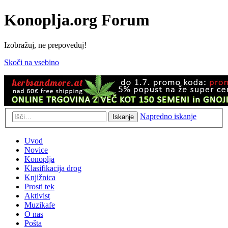
Konoplja.org Forum
Izobražuj, ne prepoveduj!
Skoči na vsebino
Napredno iskanje
Iskanje
Uvod
Novice
Konoplja
Klasifikacija drog
Knjižnica
Prosti tek
Aktivist
Muzikafe
O nas
Pošta