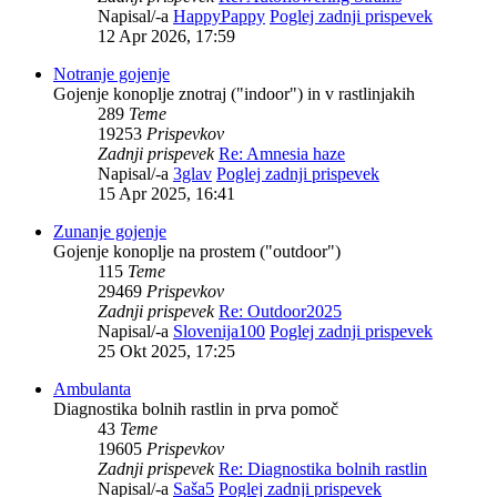
Napisal/-a
HappyPappy
Poglej zadnji prispevek
12 Apr 2026, 17:59
Notranje gojenje
Gojenje konoplje znotraj ("indoor") in v rastlinjakih
289
Teme
19253
Prispevkov
Zadnji prispevek
Re: Amnesia haze
Napisal/-a
3glav
Poglej zadnji prispevek
15 Apr 2025, 16:41
Zunanje gojenje
Gojenje konoplje na prostem ("outdoor")
115
Teme
29469
Prispevkov
Zadnji prispevek
Re: Outdoor2025
Napisal/-a
Slovenija100
Poglej zadnji prispevek
25 Okt 2025, 17:25
Ambulanta
Diagnostika bolnih rastlin in prva pomoč
43
Teme
19605
Prispevkov
Zadnji prispevek
Re: Diagnostika bolnih rastlin
Napisal/-a
Saša5
Poglej zadnji prispevek