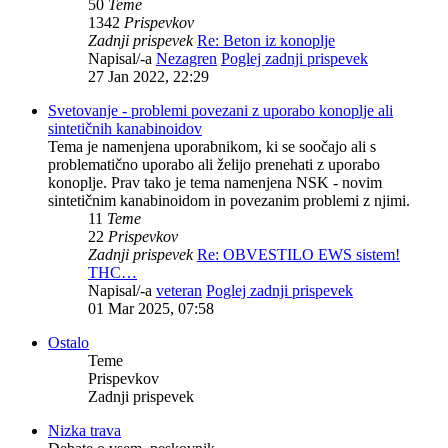
50
Teme
1342
Prispevkov
Zadnji prispevek
Re: Beton iz konoplje
Napisal/-a
Nezagren
Poglej zadnji prispevek
27 Jan 2022, 22:29
Svetovanje - problemi povezani z uporabo konoplje ali
sintetičnih kanabinoidov
Tema je namenjena uporabnikom, ki se soočajo ali s
problematično uporabo ali želijo prenehati z uporabo
konoplje. Prav tako je tema namenjena NSK - novim
sintetičnim kanabinoidom in povezanim problemi z njimi.
11
Teme
22
Prispevkov
Zadnji prispevek
Re: OBVESTILO EWS sistem!
THC…
Napisal/-a
veteran
Poglej zadnji prispevek
01 Mar 2025, 07:58
Ostalo
Teme
Prispevkov
Zadnji prispevek
Nizka trava