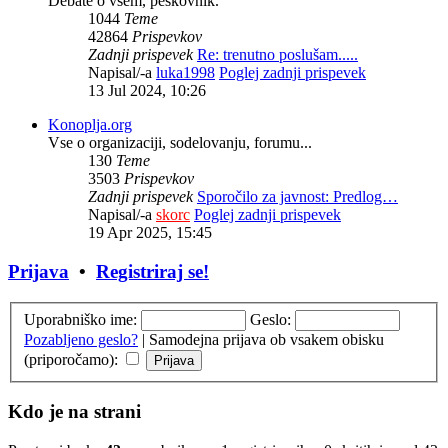
Debate o vsem, peskovnik.
1044
Teme
42864
Prispevkov
Zadnji prispevek
Re: trenutno poslušam.....
Napisal/-a
luka1998
Poglej zadnji prispevek
13 Jul 2024, 10:26
Konoplja.org
Vse o organizaciji, sodelovanju, forumu...
130
Teme
3503
Prispevkov
Zadnji prispevek
Sporočilo za javnost: Predlog…
Napisal/-a
skorc
Poglej zadnji prispevek
19 Apr 2025, 15:45
Prijava
•
Registriraj se!
Uporabniško ime:
Geslo:
Pozabljeno geslo?
|
Samodejna prijava ob vsakem obisku
(priporočamo):
Kdo je na strani