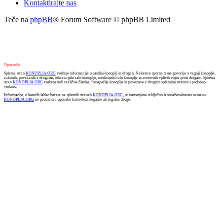
Kontaktirajte nas
Teče na
phpBB
® Forum Software © phpBB Limited
Opozorilo
Spletna stran
KONOPLJA.ORG
vsebuje informacije o rastlini konoplji in drogah. Nekatere sporne teme govorijo o vzgoji konoplje,
zakonih, povezanih z drogami, rekreacijski rabi konoplje, medicinski rabi konoplje in svetovnih vplivih vojne proti drogam. Spletna
stran
KONOPLJA.ORG
vsebuje tudi različne članke, fotografije konoplje in povezave z drugimi spletnimi stranmi s podobno
vsebino.
Informacije, o katerih lahko berete na spletnih straneh
KONOPLJA.ORG
, so namenjene izključno izobraževalnemu namenu.
KONOPLJA.ORG
ne promovira uporabe katerekoli ilegalne ali legalne droge.