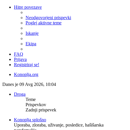
Hitre povezave
Neodgovorjeni prispevki
Poglej aktivne teme
Iskanje
Ekipa
FAQ
Prijava
Registriraj se!
Konoplja.org
Danes je 09 Avg 2026, 10:04
Droga
Teme
Prispevkov
Zadnji prispevek
Konoplja splošno
Uporaba, zloraba, uživanje, posledice, hašišarska