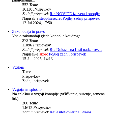
parafernalija...
552
Teme
16130
Prispevkov
Zadnji prispevek
Re: NOVICE iz sveta konoplje
Napisal/-a
stepphiesecret
Poglej zadnji prispevek
13 Jul 2024, 17:50
Zakonodaja in pravo
Vse o zakonodaji glede konoplje kot droge.
272
Teme
11096
Prispevkov
Zadnji prispevek
Re: Dokaz - na Listi nadzorov…
Napisal/-a
skorc
Poglej zadnji prispevek
15 Jan 2025, 14:13
Vzgoja
Teme
Prispevkov
Zadnji prispevek
Vzgoja na splošno
Na splošno o vzgoji konoplje (vršičkanje, sušenje, semena
itd.)
200
Teme
14612
Prispevkov
Zadnji prispevek
Re: Autoflowering Strains