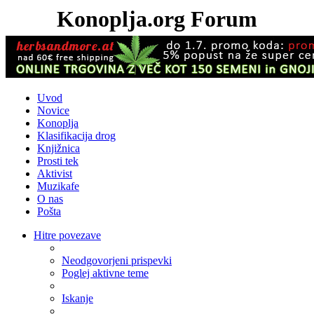
Konoplja.org Forum
Uvod
Novice
Konoplja
Klasifikacija drog
Knjižnica
Prosti tek
Aktivist
Muzikafe
O nas
Pošta
Hitre povezave
Neodgovorjeni prispevki
Poglej aktivne teme
Iskanje