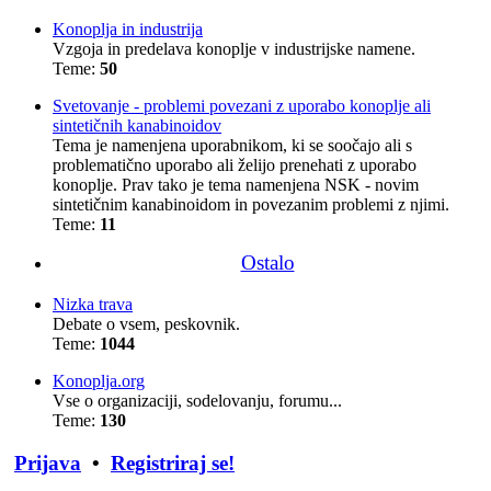
Konoplja in industrija
Vzgoja in predelava konoplje v industrijske namene.
Teme:
50
Svetovanje - problemi povezani z uporabo konoplje ali
sintetičnih kanabinoidov
Tema je namenjena uporabnikom, ki se soočajo ali s
problematično uporabo ali želijo prenehati z uporabo
konoplje. Prav tako je tema namenjena NSK - novim
sintetičnim kanabinoidom in povezanim problemi z njimi.
Teme:
11
Ostalo
Nizka trava
Debate o vsem, peskovnik.
Teme:
1044
Konoplja.org
Vse o organizaciji, sodelovanju, forumu...
Teme:
130
Prijava
•
Registriraj se!