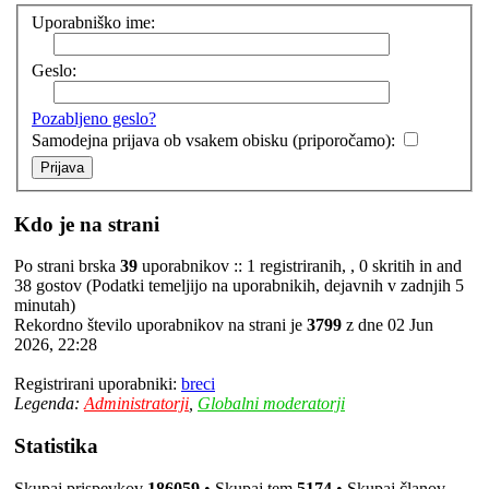
Uporabniško ime:
Geslo:
Pozabljeno geslo?
Samodejna prijava ob vsakem obisku (priporočamo):
Kdo je na strani
Po strani brska
39
uporabnikov :: 1 registriranih, , 0 skritih in and
38 gostov (Podatki temeljijo na uporabnikih, dejavnih v zadnjih 5
minutah)
Rekordno število uporabnikov na strani je
3799
z dne 02 Jun
2026, 22:28
Registrirani uporabniki:
breci
Legenda:
Administratorji
,
Globalni moderatorji
Statistika
Skupaj prispevkov
186059
• Skupaj tem
5174
• Skupaj članov