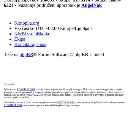
6321
• Nazadnje pridruženi uporabnik je
AngelNak
Konoplja.org
Vsi časi so UTC+02:00 Europe/Ljubljana
Izbriši vse piškotke
Ekipa
Kontaktirajte nas
Teče na
phpBB
® Forum Software © phpBB Limited
Opozorilo
Spletna stran
KONOPLJA.ORG
vsebuje informacije o rastlini konoplji in drogah. Nekatere sporne teme govorijo o vzgoji
konoplje, zakonih, povezanih z drogami, rekreacijski rabi konoplje, medicinski rabi konoplje in svetovnih vplivih vojne proti
drogam. Spletna stran
KONOPLJA.ORG
vsebuje tudi različne članke, fotografije konoplje in povezave z drugimi spletnimi
stranmi s podobno vsebino.
Informacije, o katerih lahko berete na spletnih straneh
KONOPLJA.ORG
, so namenjene izključno izobraževalnemu namenu.
KONOPLJA.ORG
ne promovira uporabe katerekoli ilegalne ali legalne droge.