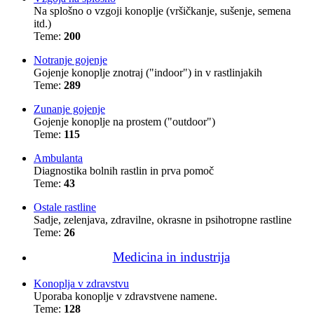
Na splošno o vzgoji konoplje (vršičkanje, sušenje, semena
itd.)
Teme:
200
Notranje gojenje
Gojenje konoplje znotraj ("indoor") in v rastlinjakih
Teme:
289
Zunanje gojenje
Gojenje konoplje na prostem ("outdoor")
Teme:
115
Ambulanta
Diagnostika bolnih rastlin in prva pomoč
Teme:
43
Ostale rastline
Sadje, zelenjava, zdravilne, okrasne in psihotropne rastline
Teme:
26
Medicina in industrija
Konoplja v zdravstvu
Uporaba konoplje v zdravstvene namene.
Teme:
128