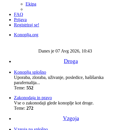
Ekipa
FAQ
Prijava
Registriraj se!
Konoplja.org
Iskanje
Danes je 07 Avg 2026, 10:43
Droga
Konoplja splošno
Uporaba, zloraba, uživanje, posledice, hašišarska
parafernalija...
Teme:
552
Zakonodaja in pravo
Vse o zakonodaji glede konoplje kot droge.
Teme:
272
Vzgoja
Vzgoja na splošno