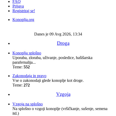
FAQ
Prijava
Registriraj se!
Konoplja.org
Iskanje
Danes je 09 Avg 2026, 13:34
Droga
Konoplja splošno
Uporaba, zloraba, uživanje, posledice, hašišarska
parafernalija...
Teme:
552
Zakonodaja in pravo
Vse o zakonodaji glede konoplje kot droge.
Teme:
272
Vzgoja
Vzgoja na splošno
Na splošno o vzgoji konoplje (vršičkanje, sušenje, semena
itd.)