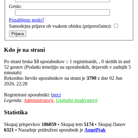
Geslo:
Pozabljeno geslo?
Samodejna prijava ob vsakem obisku (priporočamo):
Kdo je na strani
Po strani brska
53
uporabnikov :: 1 registriranih, , 0 skritih in and
52 gostov (Podatki temeljijo na uporabnikih, dejavnih v zadnjih 5
minutah)
Rekordno število uporabnikov na strani je
3799
z dne 02 Jun
2026, 22:28
Registrirani uporabniki:
breci
Legenda:
Administratorji
,
Globalni moderatorji
Statistika
Skupaj prispevkov
186059
• Skupaj tem
5174
• Skupaj članov
6321
• Nazadnje pridruženi uporabnik je
AngelNak