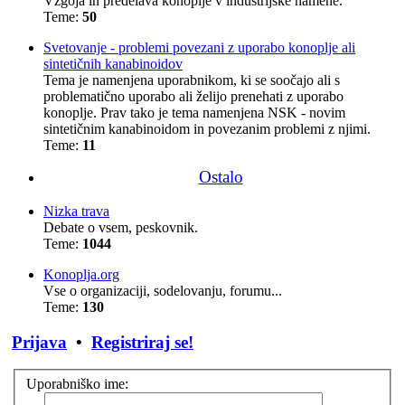
Vzgoja in predelava konoplje v industrijske namene.
Teme:
50
Svetovanje - problemi povezani z uporabo konoplje ali
sintetičnih kanabinoidov
Tema je namenjena uporabnikom, ki se soočajo ali s
problematično uporabo ali želijo prenehati z uporabo
konoplje. Prav tako je tema namenjena NSK - novim
sintetičnim kanabinoidom in povezanim problemi z njimi.
Teme:
11
Ostalo
Nizka trava
Debate o vsem, peskovnik.
Teme:
1044
Konoplja.org
Vse o organizaciji, sodelovanju, forumu...
Teme:
130
Prijava
•
Registriraj se!
Uporabniško ime: