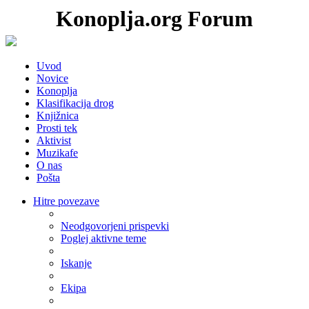
Konoplja.org Forum
Uvod
Novice
Konoplja
Klasifikacija drog
Knjižnica
Prosti tek
Aktivist
Muzikafe
O nas
Pošta
Hitre povezave
Neodgovorjeni prispevki
Poglej aktivne teme
Iskanje
Ekipa