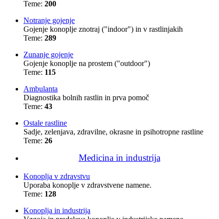
Teme:
200
Notranje gojenje
Gojenje konoplje znotraj ("indoor") in v rastlinjakih
Teme:
289
Zunanje gojenje
Gojenje konoplje na prostem ("outdoor")
Teme:
115
Ambulanta
Diagnostika bolnih rastlin in prva pomoč
Teme:
43
Ostale rastline
Sadje, zelenjava, zdravilne, okrasne in psihotropne rastline
Teme:
26
Medicina in industrija
Konoplja v zdravstvu
Uporaba konoplje v zdravstvene namene.
Teme:
128
Konoplja in industrija