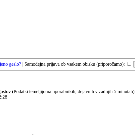
jeno geslo?
|
Samodejna prijava ob vsakem obisku (priporočamo):
8 gostov (Podatki temeljijo na uporabnikih, dejavnih v zadnjih 5 minutah)
2:28