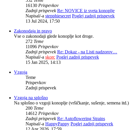
552
Teme
16130
Prispevkov
Zadnji prispevek
Re: NOVICE iz sveta konoplje
Napisal/-a
stepphiesecret
Poglej zadnji prispevek
13 Jul 2024, 17:50
Zakonodaja in pravo
Vse o zakonodaji glede konoplje kot droge.
272
Teme
11096
Prispevkov
Zadnji prispevek
Re: Dokaz - na Listi nadzorov…
Napisal/-a
skorc
Poglej zadnji prispevek
15 Jan 2025, 14:13
Vzgoja
Teme
Prispevkov
Zadnji prispevek
Vzgoja na splošno
Na splošno o vzgoji konoplje (vršičkanje, sušenje, semena itd.)
200
Teme
14612
Prispevkov
Zadnji prispevek
Re: Autoflowering Strains
Napisal/-a
HappyPappy
Poglej zadnji prispevek
12 Apr 2026, 17:59