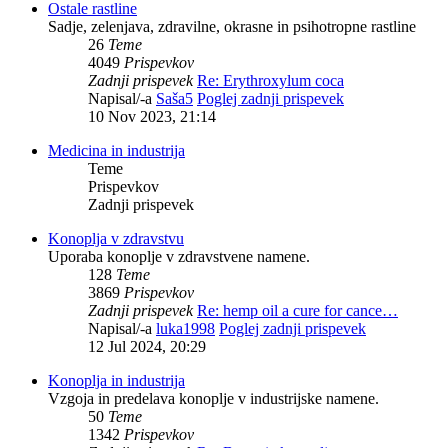
Ostale rastline
Sadje, zelenjava, zdravilne, okrasne in psihotropne rastline
26
Teme
4049
Prispevkov
Zadnji prispevek
Re: Erythroxylum coca
Napisal/-a
Saša5
Poglej zadnji prispevek
10 Nov 2023, 21:14
Medicina in industrija
Teme
Prispevkov
Zadnji prispevek
Konoplja v zdravstvu
Uporaba konoplje v zdravstvene namene.
128
Teme
3869
Prispevkov
Zadnji prispevek
Re: hemp oil a cure for cance…
Napisal/-a
luka1998
Poglej zadnji prispevek
12 Jul 2024, 20:29
Konoplja in industrija
Vzgoja in predelava konoplje v industrijske namene.
50
Teme
1342
Prispevkov