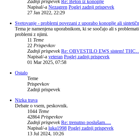
Zadnji prispevek
Re: Beton iz konoplje
Napisal/-a
Nezagren
Poglej zadnji prispevek
27 Jan 2022, 22:29
Svetovanje - problemi povezani z uporabo konoplje ali sintetič
Tema je namenjena uporabnikom, ki se soočajo ali s problemat
problemi z njimi.
11
Teme
22
Prispevkov
Zadnji prispevek
Re: OBVESTILO EWS sistem! THC
Napisal/-a
veteran
Poglej zadnji prispevek
01 Mar 2025, 07:58
Ostalo
Teme
Prispevkov
Zadnji prispevek
Nizka trava
Debate o vsem, peskovnik.
1044
Teme
42864
Prispevkov
Zadnji prispevek
Re: trenutno poslušam.....
Napisal/-a
luka1998
Poglej zadnji prispevek
13 Jul 2024, 10:26