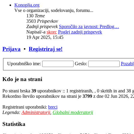
Konoplja.org
Vse o organizaciji, sodelovanju, forumu...
130
Teme
3503
Prispevkov
Zadnji prispevek
Sporočilo za javnost: Predlog…
Napisal/-a
skorc
Poglej zadnji prispevek
19 Apr 2025, 15:45
Prijava
•
Registriraj se!
Uporabniško ime:
Geslo:
Pozabl
Kdo je na strani
Po strani brska
39
uporabnikov :: 1 registriranih, , 0 skritih in and 3
Rekordno število uporabnikov na strani je
3799
z dne 02 Jun 2026, 2
Registrirani uporabniki:
breci
Legenda:
Administratorji
,
Globalni moderatorji
Statistika