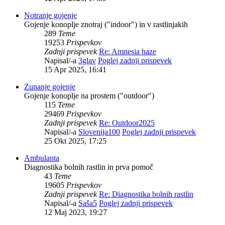
Notranje gojenje
Gojenje konoplje znotraj ("indoor") in v rastlinjakih
289
Teme
19253
Prispevkov
Zadnji prispevek
Re: Amnesia haze
Napisal/-a
3glav
Poglej zadnji prispevek
15 Apr 2025, 16:41
Zunanje gojenje
Gojenje konoplje na prostem ("outdoor")
115
Teme
29469
Prispevkov
Zadnji prispevek
Re: Outdoor2025
Napisal/-a
Slovenija100
Poglej zadnji prispevek
25 Okt 2025, 17:25
Ambulanta
Diagnostika bolnih rastlin in prva pomoč
43
Teme
19605
Prispevkov
Zadnji prispevek
Re: Diagnostika bolnih rastlin
Napisal/-a
Saša5
Poglej zadnji prispevek
12 Maj 2023, 19:27