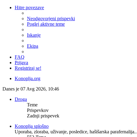
Hitre povezave
Neodgovorjeni prispevki
Poglej aktivne teme
Iskanje
Ekipa
FAQ
Prijava
Registriraj se!
Konoplja.org
Danes je 07 Avg 2026, 10:46
Droga
Teme
Prispevkov
Zadnji prispevek
Konoplja splošno
Uporaba, zloraba, uživanje, posledice, hašišarska parafernalija..