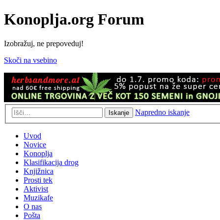
Konoplja.org Forum
Izobražuj, ne prepoveduj!
Skoči na vsebino
Napredno iskanje
Iskanje
Uvod
Novice
Konoplja
Klasifikacija drog
Knjižnica
Prosti tek
Aktivist
Muzikafe
O nas
Pošta