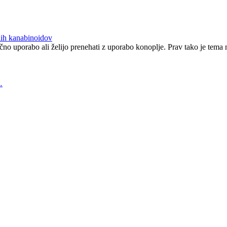
nih kanabinoidov
ično uporabo ali želijo prenehati z uporabo konoplje. Prav tako je t
…