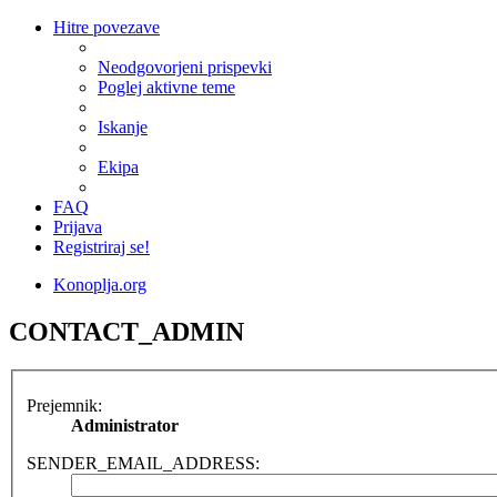
Hitre povezave
Neodgovorjeni prispevki
Poglej aktivne teme
Iskanje
Ekipa
FAQ
Prijava
Registriraj se!
Konoplja.org
CONTACT_ADMIN
Prejemnik:
Administrator
SENDER_EMAIL_ADDRESS: