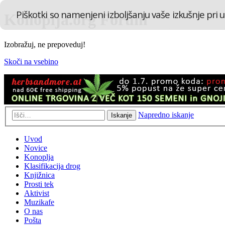
Piškotki so namenjeni izboljšanju vaše izkušnje pri u
Konoplja.org Forum
Izobražuj, ne prepoveduj!
Skoči na vsebino
Napredno iskanje
Iskanje
Uvod
Novice
Konoplja
Klasifikacija drog
Knjižnica
Prosti tek
Aktivist
Muzikafe
O nas
Pošta