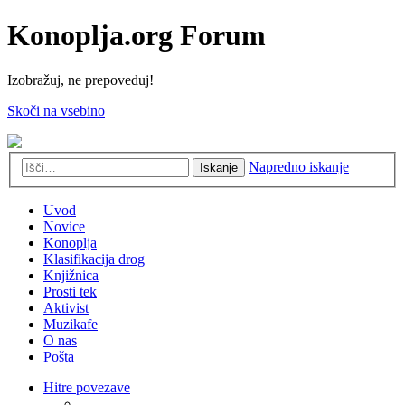
Konoplja.org Forum
Izobražuj, ne prepoveduj!
Skoči na vsebino
Napredno iskanje
Iskanje
Uvod
Novice
Konoplja
Klasifikacija drog
Knjižnica
Prosti tek
Aktivist
Muzikafe
O nas
Pošta
Hitre povezave