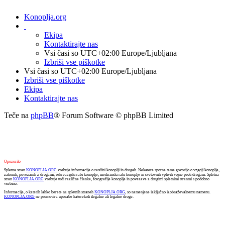
Konoplja.org
Ekipa
Kontaktirajte nas
Vsi časi so UTC+02:00 Europe/Ljubljana
Izbriši vse piškotke
Vsi časi so UTC+02:00 Europe/Ljubljana
Izbriši vse piškotke
Ekipa
Kontaktirajte nas
Teče na
phpBB
® Forum Software © phpBB Limited
Opozorilo
Spletna stran
KONOPLJA.ORG
vsebuje informacije o rastlini konoplji in drogah. Nekatere sporne teme govorijo o vzgoji konoplje,
zakonih, povezanih z drogami, rekreacijski rabi konoplje, medicinski rabi konoplje in svetovnih vplivih vojne proti drogam. Spletna
stran
KONOPLJA.ORG
vsebuje tudi različne članke, fotografije konoplje in povezave z drugimi spletnimi stranmi s podobno
vsebino.
Informacije, o katerih lahko berete na spletnih straneh
KONOPLJA.ORG
, so namenjene izključno izobraževalnemu namenu.
KONOPLJA.ORG
ne promovira uporabe katerekoli ilegalne ali legalne droge.