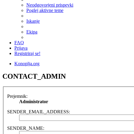
Neodgovorjeni prispevki
Poglej aktivne teme
Iskanje
Ekipa
FAQ
Prijava
Registriraj se!
Konoplja.org
CONTACT_ADMIN
Prejemnik:
Administrator
SENDER_EMAIL_ADDRESS:
SENDER_NAME: