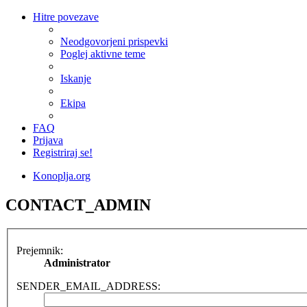
Hitre povezave
Neodgovorjeni prispevki
Poglej aktivne teme
Iskanje
Ekipa
FAQ
Prijava
Registriraj se!
Konoplja.org
CONTACT_ADMIN
Prejemnik:
Administrator
SENDER_EMAIL_ADDRESS: