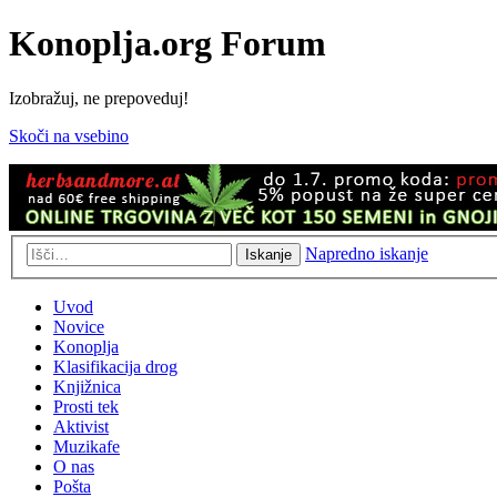
Konoplja.org Forum
Izobražuj, ne prepoveduj!
Skoči na vsebino
Napredno iskanje
Iskanje
Uvod
Novice
Konoplja
Klasifikacija drog
Knjižnica
Prosti tek
Aktivist
Muzikafe
O nas
Pošta