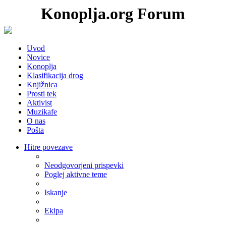
Konoplja.org Forum
Uvod
Novice
Konoplja
Klasifikacija drog
Knjižnica
Prosti tek
Aktivist
Muzikafe
O nas
Pošta
Hitre povezave
Neodgovorjeni prispevki
Poglej aktivne teme
Iskanje
Ekipa