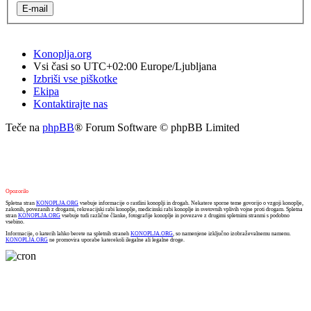
Konoplja.org
Vsi časi so UTC+02:00 Europe/Ljubljana
Izbriši vse piškotke
Ekipa
Kontaktirajte nas
Teče na
phpBB
® Forum Software © phpBB Limited
Opozorilo
Spletna stran
KONOPLJA.ORG
vsebuje informacije o rastlini konoplji in drogah. Nekatere sporne teme govorijo o vzgoji konoplje,
zakonih, povezanih z drogami, rekreacijski rabi konoplje, medicinski rabi konoplje in svetovnih vplivih vojne proti drogam. Spletna
stran
KONOPLJA.ORG
vsebuje tudi različne članke, fotografije konoplje in povezave z drugimi spletnimi stranmi s podobno
vsebino.
Informacije, o katerih lahko berete na spletnih straneh
KONOPLJA.ORG
, so namenjene izključno izobraževalnemu namenu.
KONOPLJA.ORG
ne promovira uporabe katerekoli ilegalne ali legalne droge.