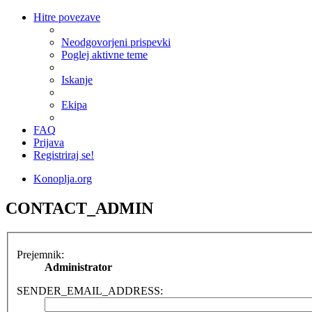
Hitre povezave
Neodgovorjeni prispevki
Poglej aktivne teme
Iskanje
Ekipa
FAQ
Prijava
Registriraj se!
Konoplja.org
CONTACT_ADMIN
Prejemnik:
Administrator
SENDER_EMAIL_ADDRESS: