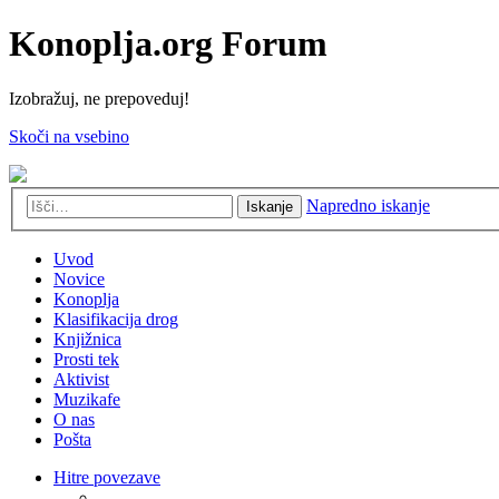
Konoplja.org Forum
Izobražuj, ne prepoveduj!
Skoči na vsebino
Napredno iskanje
Iskanje
Uvod
Novice
Konoplja
Klasifikacija drog
Knjižnica
Prosti tek
Aktivist
Muzikafe
O nas
Pošta
Hitre povezave