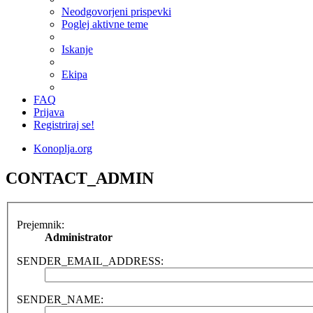
Neodgovorjeni prispevki
Poglej aktivne teme
Iskanje
Ekipa
FAQ
Prijava
Registriraj se!
Konoplja.org
CONTACT_ADMIN
Prejemnik:
Administrator
SENDER_EMAIL_ADDRESS:
SENDER_NAME: