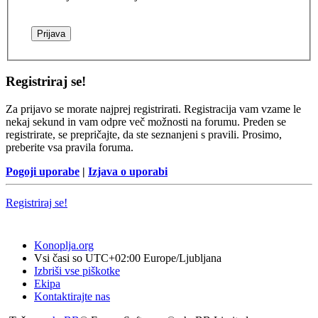
Registriraj se!
Za prijavo se morate najprej registrirati. Registracija vam vzame le
nekaj sekund in vam odpre več možnosti na forumu. Preden se
registrirate, se prepričajte, da ste seznanjeni s pravili. Prosimo,
preberite vsa pravila foruma.
Pogoji uporabe
|
Izjava o uporabi
Registriraj se!
Konoplja.org
Vsi časi so UTC+02:00 Europe/Ljubljana
Izbriši vse piškotke
Ekipa
Kontaktirajte nas