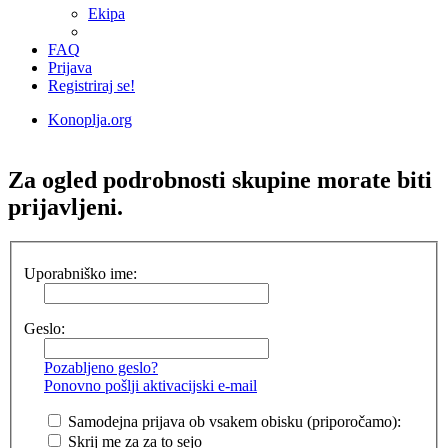
Ekipa
FAQ
Prijava
Registriraj se!
Konoplja.org
Iskanje
Za ogled podrobnosti skupine morate biti
prijavljeni.
Uporabniško ime:
Geslo:
Pozabljeno geslo?
Ponovno pošlji aktivacijski e-mail
Samodejna prijava ob vsakem obisku (priporočamo):
Skrij me za za to sejo