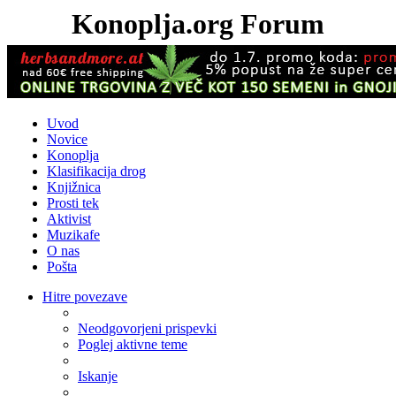
Konoplja.org Forum
Uvod
Novice
Konoplja
Klasifikacija drog
Knjižnica
Prosti tek
Aktivist
Muzikafe
O nas
Pošta
Hitre povezave
Neodgovorjeni prispevki
Poglej aktivne teme
Iskanje