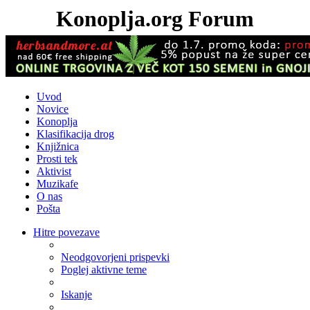
Konoplja.org Forum
Uvod
Novice
Konoplja
Klasifikacija drog
Knjižnica
Prosti tek
Aktivist
Muzikafe
O nas
Pošta
Hitre povezave
Neodgovorjeni prispevki
Poglej aktivne teme
Iskanje