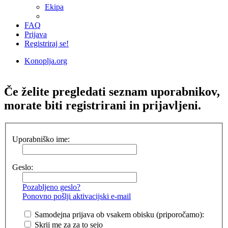
Ekipa
FAQ
Prijava
Registriraj se!
Konoplja.org
Iskanje
Če želite pregledati seznam uporabnikov,
morate biti registrirani in prijavljeni.
Uporabniško ime:
Geslo:
Pozabljeno geslo?
Ponovno pošlji aktivacijski e-mail
Samodejna prijava ob vsakem obisku (priporočamo):
Skrij me za za to sejo