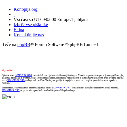
Konoplja.org
Vsi časi so UTC+02:00 Europe/Ljubljana
Izbriši vse piškotke
Ekipa
Kontaktirajte nas
Teče na
phpBB
® Forum Software © phpBB Limited
Opozorilo
Spletna stran
KONOPLJA.ORG
vsebuje informacije o rastlini konoplji in drogah. Nekatere sporne teme govorijo o vzgoji konoplje,
zakonih, povezanih z drogami, rekreacijski rabi konoplje, medicinski rabi konoplje in svetovnih vplivih vojne proti drogam. Spletna
stran
KONOPLJA.ORG
vsebuje tudi različne članke, fotografije konoplje in povezave z drugimi spletnimi stranmi s podobno
vsebino.
Informacije, o katerih lahko berete na spletnih straneh
KONOPLJA.ORG
, so namenjene izključno izobraževalnemu namenu.
KONOPLJA.ORG
ne promovira uporabe katerekoli ilegalne ali legalne droge.