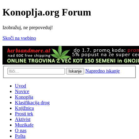
Konoplja.org Forum
Izobražuj, ne prepoveduj!
Skoči na vsebino
Napredno iskanje
Iskanje
Uvod
Novice
Konoplja
Klasifikacija drog
Knjižnica
Prosti tek
Aktivist
Muzikafe
O nas
Pošta