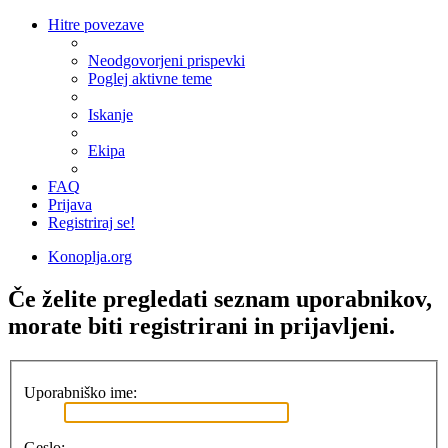
Hitre povezave
Neodgovorjeni prispevki
Poglej aktivne teme
Iskanje
Ekipa
FAQ
Prijava
Registriraj se!
Konoplja.org
Če želite pregledati seznam uporabnikov,
morate biti registrirani in prijavljeni.
Uporabniško ime:
Geslo: