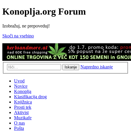
Konoplja.org Forum
Izobražuj, ne prepoveduj!
Skoči na vsebino
Napredno iskanje
Iskanje
Uvod
Novice
Konoplja
Klasifikacija drog
Knjižnica
Prosti tek
Aktivist
Muzikafe
O nas
Pošta