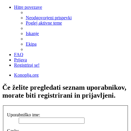
Hitre povezave
Neodgovorjeni prispevki
Poglej aktivne teme
Iskanje
Ekipa
FAQ
Prijava
Registriraj se!
Konoplja.org
Če želite pregledati seznam uporabnikov,
morate biti registrirani in prijavljeni.
Uporabniško ime:
Geslo: