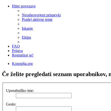
Hitre povezave
Neodgovorjeni prispevki
Poglej aktivne teme
Iskanje
Ekipa
FAQ
Prijava
Registriraj se!
Konoplja.org
Če želite pregledati seznam uporabnikov, mo
Uporabniško ime:
Geslo: