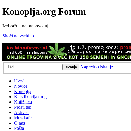
Konoplja.org Forum
Izobražuj, ne prepoveduj!
Skoči na vsebino
Napredno iskanje
Iskanje
Uvod
Novice
Konoplja
Klasifikacija drog
Knjižnica
Prosti tek
Aktivist
Muzikafe
O nas
Pošta