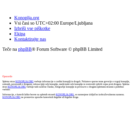
Konoplja.org
Vsi časi so UTC+02:00 Europe/Ljubljana
Izbriši vse piškotke
Ekipa
Kontaktirajte nas
Teče na
phpBB
® Forum Software © phpBB Limited
Opozorilo
Spletna stran
KONOPLJA.ORG
vsebuje informacije o rastlini konoplji in drogah. Nekatere sporne teme govorijo o vzgoji konoplje,
zakonih, povezanih z drogami, rekreacijski rabi konoplje, medicinski rabi konoplje in svetovnih vplivih vojne proti drogam. Spletna
stran
KONOPLJA.ORG
vsebuje tudi različne članke, fotografije konoplje in povezave z drugimi spletnimi stranmi s podobno
vsebino.
Informacije, o katerih lahko berete na spletnih straneh
KONOPLJA.ORG
, so namenjene izključno izobraževalnemu namenu.
KONOPLJA.ORG
ne promovira uporabe katerekoli ilegalne ali legalne droge.