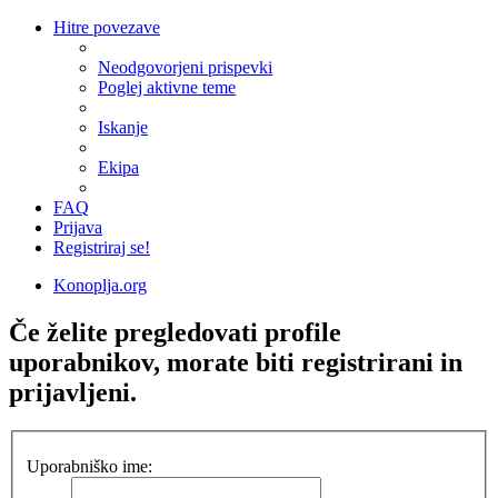
Hitre povezave
Neodgovorjeni prispevki
Poglej aktivne teme
Iskanje
Ekipa
FAQ
Prijava
Registriraj se!
Konoplja.org
Če želite pregledovati profile
uporabnikov, morate biti registrirani in
prijavljeni.
Uporabniško ime: