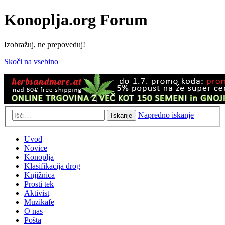
Konoplja.org Forum
Izobražuj, ne prepoveduj!
Skoči na vsebino
Napredno iskanje
Iskanje
Uvod
Novice
Konoplja
Klasifikacija drog
Knjižnica
Prosti tek
Aktivist
Muzikafe
O nas
Pošta