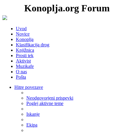
Konoplja.org Forum
Uvod
Novice
Konoplja
Klasifikacija drog
Knjižnica
Prosti tek
Aktivist
Muzikafe
O nas
Pošta
Hitre povezave
Neodgovorjeni prispevki
Poglej aktivne teme
Iskanje
Ekipa