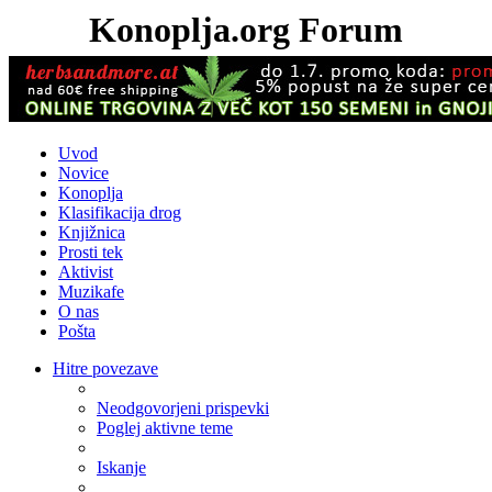
Konoplja.org Forum
Uvod
Novice
Konoplja
Klasifikacija drog
Knjižnica
Prosti tek
Aktivist
Muzikafe
O nas
Pošta
Hitre povezave
Neodgovorjeni prispevki
Poglej aktivne teme
Iskanje