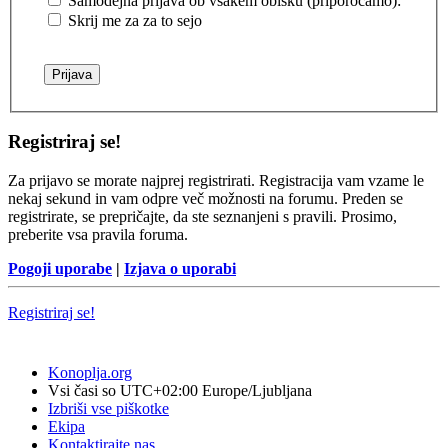
Samodejna prijava ob vsakem obisku (priporočamo):
Skrij me za za to sejo
Registriraj se!
Za prijavo se morate najprej registrirati. Registracija vam vzame le
nekaj sekund in vam odpre več možnosti na forumu. Preden se
registrirate, se prepričajte, da ste seznanjeni s pravili. Prosimo,
preberite vsa pravila foruma.
Pogoji uporabe
|
Izjava o uporabi
Registriraj se!
Konoplja.org
Vsi časi so UTC+02:00 Europe/Ljubljana
Izbriši vse piškotke
Ekipa
Kontaktirajte nas