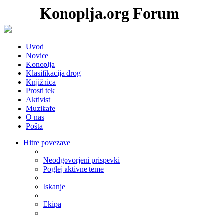
Konoplja.org Forum
Uvod
Novice
Konoplja
Klasifikacija drog
Knjižnica
Prosti tek
Aktivist
Muzikafe
O nas
Pošta
Hitre povezave
Neodgovorjeni prispevki
Poglej aktivne teme
Iskanje
Ekipa