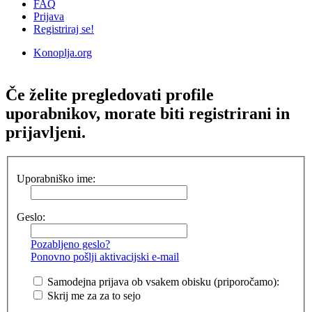
FAQ
Prijava
Registriraj se!
Konoplja.org
Iskanje
Če želite pregledovati profile
uporabnikov, morate biti registrirani in
prijavljeni.
Uporabniško ime:
Geslo:
Pozabljeno geslo?
Ponovno pošlji aktivacijski e-mail
Samodejna prijava ob vsakem obisku (priporočamo):
Skrij me za za to sejo