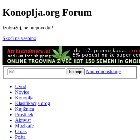
Konoplja.org Forum
Izobražuj, ne prepoveduj!
Skoči na vsebino
Napredno iskanje
Iskanje
Uvod
Novice
Konoplja
Klasifikacija drog
Knjižnica
Prosti tek
Aktivist
Muzikafe
O nas
Pošta