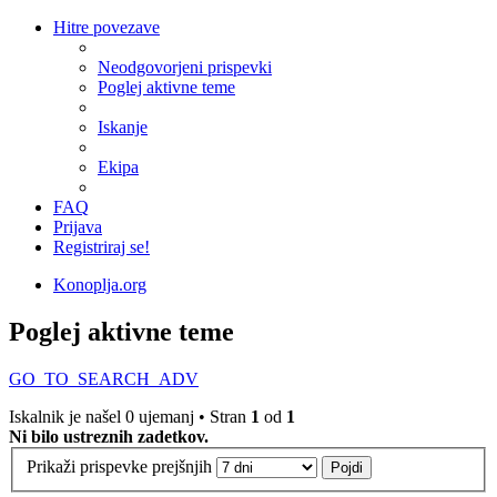
Hitre povezave
Neodgovorjeni prispevki
Poglej aktivne teme
Iskanje
Ekipa
FAQ
Prijava
Registriraj se!
Konoplja.org
Poglej aktivne teme
GO_TO_SEARCH_ADV
Iskalnik je našel 0 ujemanj • Stran
1
od
1
Ni bilo ustreznih zadetkov.
Prikaži prispevke prejšnjih