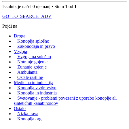
Iskalnik je našel 0 ujemanj • Stran
1
od
1
GO_TO_SEARCH_ADV
Pojdi na
Droga
Konoplja splošno
Zakonodaja in pravo
Vzgoja
Vzgoja na splošno
Notranje gojenje
Zunanje gojenje
Ambulanta
Ostale rastline
Medicina in industrija
Konoplja v zdravstvu
Konoplja in industrija
Svetovanje - problemi povezani z uporabo konoplje ali
sintetičnih kanabinoidov
Ostalo
Nizka trava
Konoplja.org