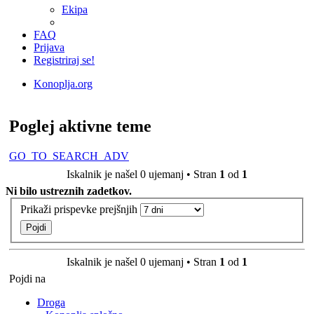
Ekipa
FAQ
Prijava
Registriraj se!
Konoplja.org
Iskanje
Poglej aktivne teme
GO_TO_SEARCH_ADV
Iskalnik je našel 0 ujemanj • Stran
1
od
1
Ni bilo ustreznih zadetkov.
Prikaži prispevke prejšnjih
Iskalnik je našel 0 ujemanj • Stran
1
od
1
Pojdi na
Droga