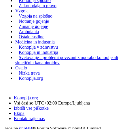
Konoplja splošno
Zakonodaja in pravo
Vzgoja
Vzgoja na splošno
Notranje gojenje
Zunanje gojenje
Ambulanta
Ostale rastline
Medicina in industrija
Konoplja v zdravstvu
Konoplja in industrija
Svetovanje - problemi povezani z uporabo konoplje ali
sintetičnih kanabinoidov
Ostalo
Nizka trava
Konoplja.org
Konoplja.org
Vsi časi so UTC+02:00 Europe/Ljubljana
Izbriši vse piškotke
Ekipa
Kontaktirajte nas
Teče na
phpBB
® Forum Software © phpBB Limited