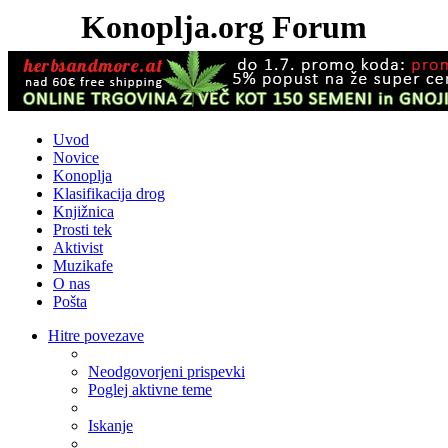
Konoplja.org Forum
Uvod
Novice
Konoplja
Klasifikacija drog
Knjižnica
Prosti tek
Aktivist
Muzikafe
O nas
Pošta
Hitre povezave
Neodgovorjeni prispevki
Poglej aktivne teme
Iskanje