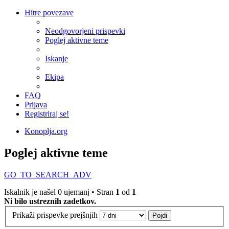
Hitre povezave
Neodgovorjeni prispevki
Poglej aktivne teme
Iskanje
Ekipa
FAQ
Prijava
Registriraj se!
Konoplja.org
Poglej aktivne teme
GO_TO_SEARCH_ADV
Iskalnik je našel 0 ujemanj • Stran
1
od
1
Ni bilo ustreznih zadetkov.
Prikaži prispevke prejšnjih