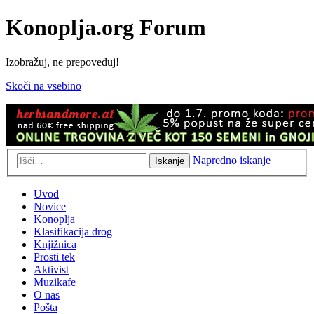
Konoplja.org Forum
Izobražuj, ne prepoveduj!
Skoči na vsebino
Napredno iskanje
Iskanje
Uvod
Novice
Konoplja
Klasifikacija drog
Knjižnica
Prosti tek
Aktivist
Muzikafe
O nas
Pošta