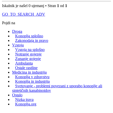
Iskalnik je našel 0 ujemanj • Stran
1
od
1
GO_TO_SEARCH_ADV
Pojdi na
Droga
Konoplja splošno
Zakonodaja in pravo
Vzgoja
Vzgoja na splošno
Notranje gojenje
Zunanje gojenje
Ambulanta
Ostale rastline
Medicina in industrija
Konoplja v zdravstvu
Konoplja in industrija
Svetovanje - problemi povezani z uporabo konoplje ali
sintetičnih kanabinoidov
Ostalo
Nizka trava
Konoplja.org