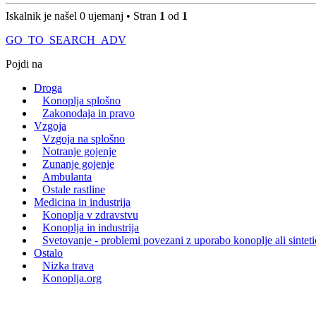
Iskalnik je našel 0 ujemanj • Stran
1
od
1
GO_TO_SEARCH_ADV
Pojdi na
Droga
Konoplja splošno
Zakonodaja in pravo
Vzgoja
Vzgoja na splošno
Notranje gojenje
Zunanje gojenje
Ambulanta
Ostale rastline
Medicina in industrija
Konoplja v zdravstvu
Konoplja in industrija
Svetovanje - problemi povezani z uporabo konoplje ali sintet
Ostalo
Nizka trava
Konoplja.org