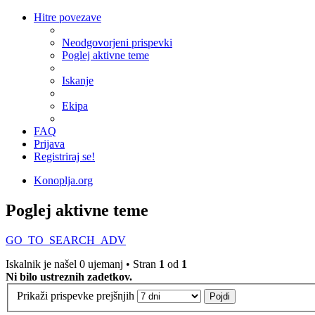
Hitre povezave
Neodgovorjeni prispevki
Poglej aktivne teme
Iskanje
Ekipa
FAQ
Prijava
Registriraj se!
Konoplja.org
Poglej aktivne teme
GO_TO_SEARCH_ADV
Iskalnik je našel 0 ujemanj • Stran
1
od
1
Ni bilo ustreznih zadetkov.
Prikaži prispevke prejšnjih