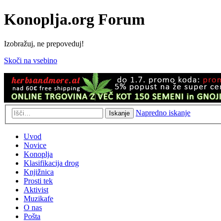
Konoplja.org Forum
Izobražuj, ne prepoveduj!
Skoči na vsebino
Napredno iskanje
Iskanje
Uvod
Novice
Konoplja
Klasifikacija drog
Knjižnica
Prosti tek
Aktivist
Muzikafe
O nas
Pošta