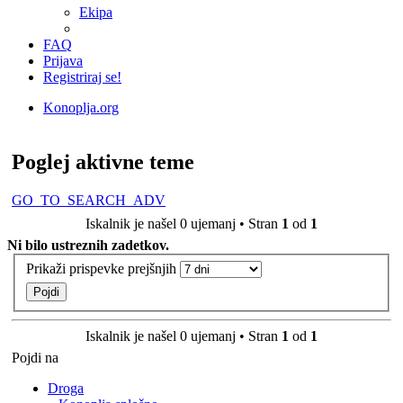
Ekipa
FAQ
Prijava
Registriraj se!
Konoplja.org
Iskanje
Poglej aktivne teme
GO_TO_SEARCH_ADV
Iskalnik je našel 0 ujemanj • Stran
1
od
1
Ni bilo ustreznih zadetkov.
Prikaži prispevke prejšnjih
Iskalnik je našel 0 ujemanj • Stran
1
od
1
Pojdi na
Droga