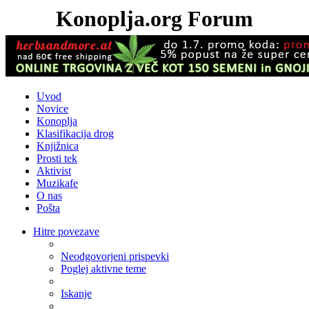
Konoplja.org Forum
Uvod
Novice
Konoplja
Klasifikacija drog
Knjižnica
Prosti tek
Aktivist
Muzikafe
O nas
Pošta
Hitre povezave
Neodgovorjeni prispevki
Poglej aktivne teme
Iskanje