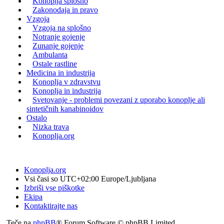
Konoplja splošno
Zakonodaja in pravo
Vzgoja
Vzgoja na splošno
Notranje gojenje
Zunanje gojenje
Ambulanta
Ostale rastline
Medicina in industrija
Konoplja v zdravstvu
Konoplja in industrija
Svetovanje - problemi povezani z uporabo konoplje ali
sintetičnih kanabinoidov
Ostalo
Nizka trava
Konoplja.org
Konoplja.org
Vsi časi so UTC+02:00 Europe/Ljubljana
Izbriši vse piškotke
Ekipa
Kontaktirajte nas
Teče na
phpBB
® Forum Software © phpBB Limited