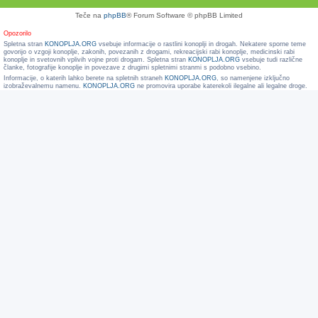
Teče na
phpBB
® Forum Software © phpBB Limited
Opozorilo
Spletna stran
KONOPLJA.ORG
vsebuje informacije o rastlini konoplji in drogah. Nekatere sporne teme
govorijo o vzgoji konoplje, zakonih, povezanih z drogami, rekreacijski rabi konoplje, medicinski rabi
konoplje in svetovnih vplivih vojne proti drogam. Spletna stran
KONOPLJA.ORG
vsebuje tudi različne
članke, fotografije konoplje in povezave z drugimi spletnimi stranmi s podobno vsebino.
Informacije, o katerih lahko berete na spletnih straneh
KONOPLJA.ORG
, so namenjene izključno
izobraževalnemu namenu.
KONOPLJA.ORG
ne promovira uporabe katerekoli ilegalne ali legalne droge.