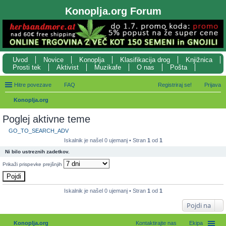
Konoplja.org Forum
Uvod
Novice
Konoplja
Klasifikacija drog
Knjižnica
Prosti tek
Aktivist
Muzikafe
O nas
Pošta
Hitre povezave
FAQ
Registriraj se!
Prijava
Konoplja.org
sk
Poglej aktivne teme
anj
GO_TO_SEARCH_ADV
e
Iskalnik je našel 0 ujemanj • Stran
1
od
1
Ni bilo ustreznih zadetkov.
Prikaži prispevke prejšnjih
Iskalnik je našel 0 ujemanj • Stran
1
od
1
Pojdi na
Konoplja.org
Kontaktirajte nas
Ekipa