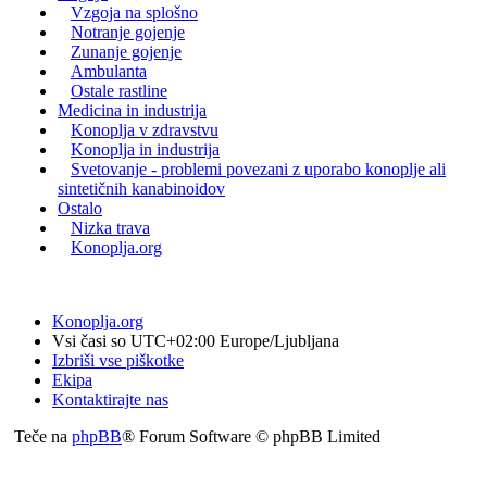
Vzgoja na splošno
Notranje gojenje
Zunanje gojenje
Ambulanta
Ostale rastline
Medicina in industrija
Konoplja v zdravstvu
Konoplja in industrija
Svetovanje - problemi povezani z uporabo konoplje ali
sintetičnih kanabinoidov
Ostalo
Nizka trava
Konoplja.org
Konoplja.org
Vsi časi so UTC+02:00 Europe/Ljubljana
Izbriši vse piškotke
Ekipa
Kontaktirajte nas
Teče na
phpBB
® Forum Software © phpBB Limited