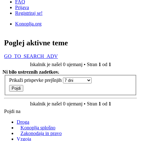
FAQ
Prijava
Registriraj se!
Konoplja.org
Iskanje
Poglej aktivne teme
GO_TO_SEARCH_ADV
Iskalnik je našel 0 ujemanj • Stran
1
od
1
Ni bilo ustreznih zadetkov.
Prikaži prispevke prejšnjih
Iskalnik je našel 0 ujemanj • Stran
1
od
1
Pojdi na
Droga
Konoplja splošno
Zakonodaja in pravo
Vzgoja