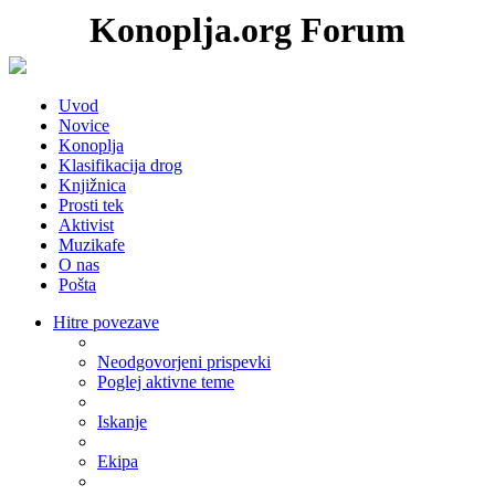
Konoplja.org Forum
Uvod
Novice
Konoplja
Klasifikacija drog
Knjižnica
Prosti tek
Aktivist
Muzikafe
O nas
Pošta
Hitre povezave
Neodgovorjeni prispevki
Poglej aktivne teme
Iskanje
Ekipa