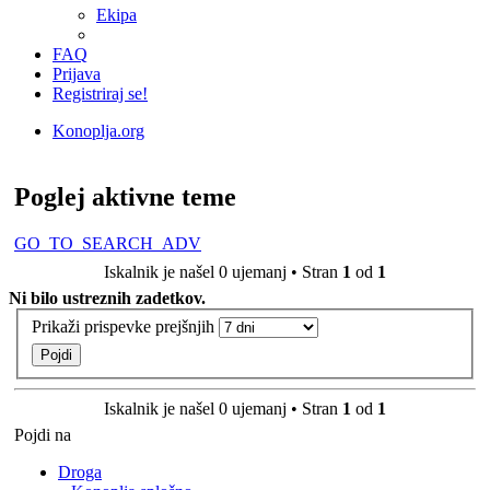
Ekipa
FAQ
Prijava
Registriraj se!
Konoplja.org
Iskanje
Poglej aktivne teme
GO_TO_SEARCH_ADV
Iskalnik je našel 0 ujemanj • Stran
1
od
1
Ni bilo ustreznih zadetkov.
Prikaži prispevke prejšnjih
Iskalnik je našel 0 ujemanj • Stran
1
od
1
Pojdi na
Droga