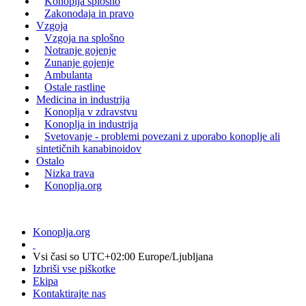
Konoplja splošno
Zakonodaja in pravo
Vzgoja
Vzgoja na splošno
Notranje gojenje
Zunanje gojenje
Ambulanta
Ostale rastline
Medicina in industrija
Konoplja v zdravstvu
Konoplja in industrija
Svetovanje - problemi povezani z uporabo konoplje ali
sintetičnih kanabinoidov
Ostalo
Nizka trava
Konoplja.org
Konoplja.org
Vsi časi so UTC+02:00 Europe/Ljubljana
Izbriši vse piškotke
Ekipa
Kontaktirajte nas