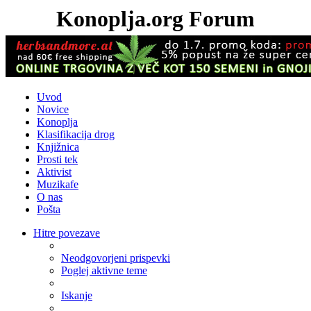
Konoplja.org Forum
Uvod
Novice
Konoplja
Klasifikacija drog
Knjižnica
Prosti tek
Aktivist
Muzikafe
O nas
Pošta
Hitre povezave
Neodgovorjeni prispevki
Poglej aktivne teme
Iskanje