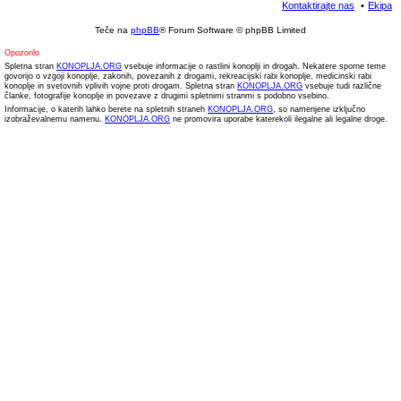
Kontaktirajte nas
Ekipa
Teče na
phpBB
® Forum Software © phpBB Limited
Opozorilo
Spletna stran
KONOPLJA.ORG
vsebuje informacije o rastlini konoplji in drogah. Nekatere sporne teme
govorijo o vzgoji konoplje, zakonih, povezanih z drogami, rekreacijski rabi konoplje, medicinski rabi
konoplje in svetovnih vplivih vojne proti drogam. Spletna stran
KONOPLJA.ORG
vsebuje tudi različne
članke, fotografije konoplje in povezave z drugimi spletnimi stranmi s podobno vsebino.
Informacije, o katerih lahko berete na spletnih straneh
KONOPLJA.ORG
, so namenjene izključno
izobraževalnemu namenu.
KONOPLJA.ORG
ne promovira uporabe katerekoli ilegalne ali legalne droge.