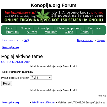
Konoplja.org Forum
Uvod
Novice
Konoplja
Klasifikacija drog
Knjižnica
Prosti tek
Aktivist
Muzikafe
O nas
Pošta
Hitre povezave
FAQ
Registriraj se!
Prijava
Konoplja.org
sk
Poglej aktivne teme
anj
GO_TO_SEARCH_ADV
e
Iskalnik je našel 0 ujemanj • Stran
1
od
1
Ni bilo ustreznih zadetkov.
Prikaži prispevke prejšnjih
Iskalnik je našel 0 ujemanj • Stran
1
od
1
Pojdi na
Konoplja.org
Izbriši vse piškotke
Vsi časi so UTC+02:00 Europe/Ljubljana