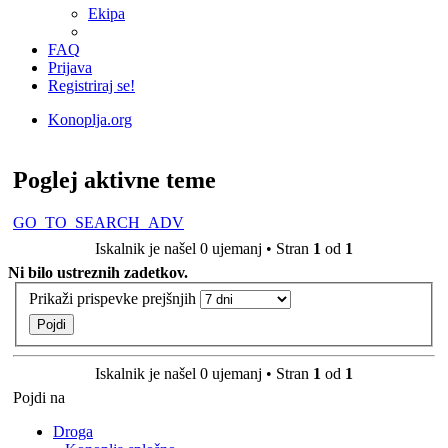
Ekipa
FAQ
Prijava
Registriraj se!
Konoplja.org
Iskanje
Poglej aktivne teme
GO_TO_SEARCH_ADV
Iskalnik je našel 0 ujemanj • Stran
1
od
1
Ni bilo ustreznih zadetkov.
Prikaži prispevke prejšnjih
Iskalnik je našel 0 ujemanj • Stran
1
od
1
Pojdi na
Droga