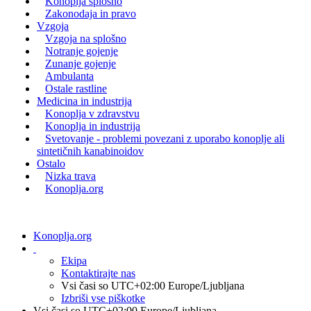
Konoplja splošno
Zakonodaja in pravo
Vzgoja
Vzgoja na splošno
Notranje gojenje
Zunanje gojenje
Ambulanta
Ostale rastline
Medicina in industrija
Konoplja v zdravstvu
Konoplja in industrija
Svetovanje - problemi povezani z uporabo konoplje ali
sintetičnih kanabinoidov
Ostalo
Nizka trava
Konoplja.org
Konoplja.org
Ekipa
Kontaktirajte nas
Vsi časi so UTC+02:00 Europe/Ljubljana
Izbriši vse piškotke
Vsi časi so UTC+02:00 Europe/Ljubljana