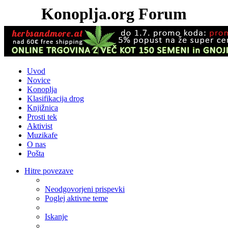
Konoplja.org Forum
Uvod
Novice
Konoplja
Klasifikacija drog
Knjižnica
Prosti tek
Aktivist
Muzikafe
O nas
Pošta
Hitre povezave
Neodgovorjeni prispevki
Poglej aktivne teme
Iskanje