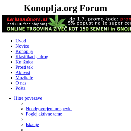
Konoplja.org Forum
Uvod
Novice
Konoplja
Klasifikacija drog
Knjižnica
Prosti tek
Aktivist
Muzikafe
O nas
Pošta
Hitre povezave
Neodgovorjeni prispevki
Poglej aktivne teme
Iskanje