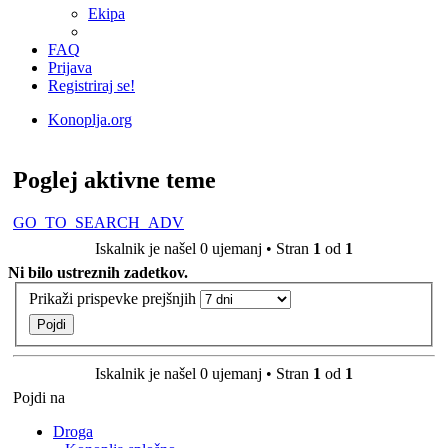
Ekipa
FAQ
Prijava
Registriraj se!
Konoplja.org
Iskanje
Poglej aktivne teme
GO_TO_SEARCH_ADV
Iskalnik je našel 0 ujemanj • Stran
1
od
1
Ni bilo ustreznih zadetkov.
Prikaži prispevke prejšnjih
Iskalnik je našel 0 ujemanj • Stran
1
od
1
Pojdi na
Droga