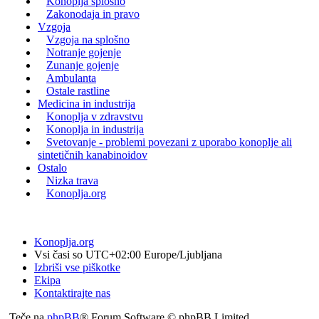
Konoplja splošno
Zakonodaja in pravo
Vzgoja
Vzgoja na splošno
Notranje gojenje
Zunanje gojenje
Ambulanta
Ostale rastline
Medicina in industrija
Konoplja v zdravstvu
Konoplja in industrija
Svetovanje - problemi povezani z uporabo konoplje ali
sintetičnih kanabinoidov
Ostalo
Nizka trava
Konoplja.org
Konoplja.org
Vsi časi so UTC+02:00 Europe/Ljubljana
Izbriši vse piškotke
Ekipa
Kontaktirajte nas
Teče na
phpBB
® Forum Software © phpBB Limited