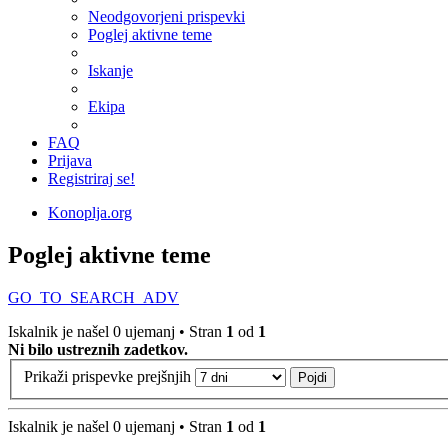
Neodgovorjeni prispevki
Poglej aktivne teme
Iskanje
Ekipa
FAQ
Prijava
Registriraj se!
Konoplja.org
Poglej aktivne teme
GO_TO_SEARCH_ADV
Iskalnik je našel 0 ujemanj • Stran
1
od
1
Ni bilo ustreznih zadetkov.
Prikaži prispevke prejšnjih
Iskalnik je našel 0 ujemanj • Stran
1
od
1