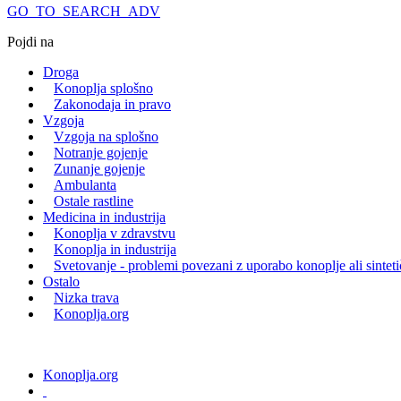
GO_TO_SEARCH_ADV
Pojdi na
Droga
Konoplja splošno
Zakonodaja in pravo
Vzgoja
Vzgoja na splošno
Notranje gojenje
Zunanje gojenje
Ambulanta
Ostale rastline
Medicina in industrija
Konoplja v zdravstvu
Konoplja in industrija
Svetovanje - problemi povezani z uporabo konoplje ali sintet
Ostalo
Nizka trava
Konoplja.org
Konoplja.org