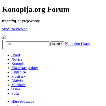
Konoplja.org Forum
Izobražuj, ne prepoveduj!
Skoči na vsebino
Napredno iskanje
Iskanje
Uvod
Novice
Konoplja
Klasifikacija drog
Knjižnica
Prosti tek
Aktivist
Muzikafe
O nas
Pošta
Hitre povezave