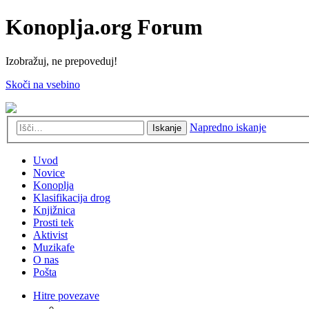
Konoplja.org Forum
Izobražuj, ne prepoveduj!
Skoči na vsebino
Napredno iskanje
Iskanje
Uvod
Novice
Konoplja
Klasifikacija drog
Knjižnica
Prosti tek
Aktivist
Muzikafe
O nas
Pošta
Hitre povezave