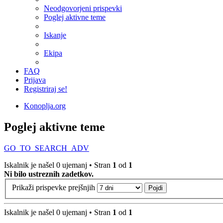
Neodgovorjeni prispevki
Poglej aktivne teme
Iskanje
Ekipa
FAQ
Prijava
Registriraj se!
Konoplja.org
Poglej aktivne teme
GO_TO_SEARCH_ADV
Iskalnik je našel 0 ujemanj • Stran
1
od
1
Ni bilo ustreznih zadetkov.
Prikaži prispevke prejšnjih
Iskalnik je našel 0 ujemanj • Stran
1
od
1