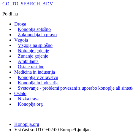
GO_TO_SEARCH_ADV
Pojdi na
Droga
Konoplja splošno
Zakonodaja in pravo
Vzgoja
Vzgoja na splošno
Notranje gojenje
Zunanje gojenje
Ambulanta
Ostale rastline
Medicina in industrija
Konoplja v zdravstvu
Konoplja in industrija
Svetovanje - problemi povezani z uporabo konoplje ali sintet
Ostalo
Nizka trava
Konoplja.org
Konoplja.org
Vsi časi so UTC+02:00 Europe/Ljubljana