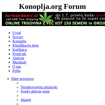
Konoplja.org Forum
Uvod
Novice
Konoplja
Klasifikacija drog
Knjižnica
Prosti tek
Aktivist
Muzikafe
O nas
Pošta
Hitre povezave
Neodgovorjeni prispevki
Poglej aktivne teme
Iskanje