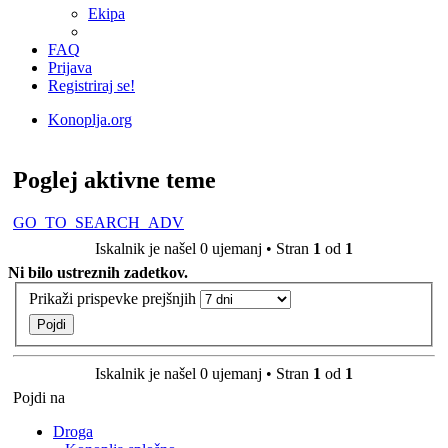
Ekipa
FAQ
Prijava
Registriraj se!
Konoplja.org
Iskanje
Poglej aktivne teme
GO_TO_SEARCH_ADV
Iskalnik je našel 0 ujemanj • Stran
1
od
1
Ni bilo ustreznih zadetkov.
Prikaži prispevke prejšnjih
Iskalnik je našel 0 ujemanj • Stran
1
od
1
Pojdi na
Droga