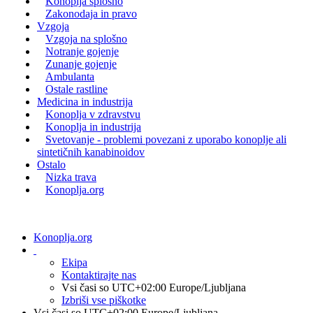
Konoplja splošno
Zakonodaja in pravo
Vzgoja
Vzgoja na splošno
Notranje gojenje
Zunanje gojenje
Ambulanta
Ostale rastline
Medicina in industrija
Konoplja v zdravstvu
Konoplja in industrija
Svetovanje - problemi povezani z uporabo konoplje ali
sintetičnih kanabinoidov
Ostalo
Nizka trava
Konoplja.org
Konoplja.org
Ekipa
Kontaktirajte nas
Vsi časi so UTC+02:00 Europe/Ljubljana
Izbriši vse piškotke
Vsi časi so UTC+02:00 Europe/Ljubljana