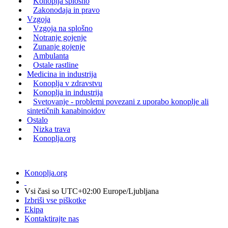
Konoplja splošno
Zakonodaja in pravo
Vzgoja
Vzgoja na splošno
Notranje gojenje
Zunanje gojenje
Ambulanta
Ostale rastline
Medicina in industrija
Konoplja v zdravstvu
Konoplja in industrija
Svetovanje - problemi povezani z uporabo konoplje ali
sintetičnih kanabinoidov
Ostalo
Nizka trava
Konoplja.org
Konoplja.org
Vsi časi so UTC+02:00 Europe/Ljubljana
Izbriši vse piškotke
Ekipa
Kontaktirajte nas