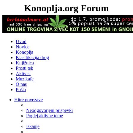
Konoplja.org Forum
Uvod
Novice
Konoplja
Klasifikacija drog
Knjižnica
Prosti tek
Aktivist
Muzikafe
O nas
Pošta
Hitre povezave
Neodgovorjeni prispevki
Poglej aktivne teme
Iskanje