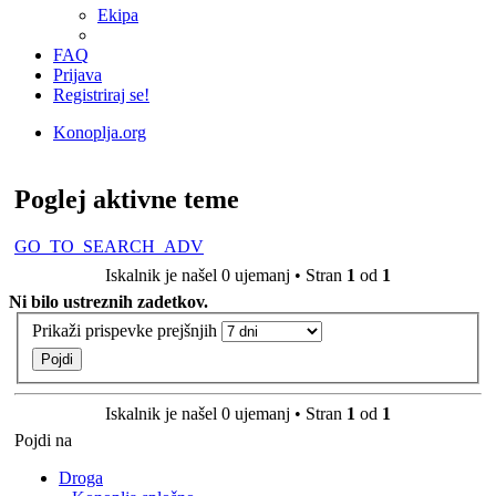
Ekipa
FAQ
Prijava
Registriraj se!
Konoplja.org
Iskanje
Poglej aktivne teme
GO_TO_SEARCH_ADV
Iskalnik je našel 0 ujemanj • Stran
1
od
1
Ni bilo ustreznih zadetkov.
Prikaži prispevke prejšnjih
Iskalnik je našel 0 ujemanj • Stran
1
od
1
Pojdi na
Droga