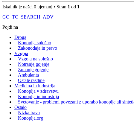
Iskalnik je našel 0 ujemanj • Stran
1
od
1
GO_TO_SEARCH_ADV
Pojdi na
Droga
Konoplja splošno
Zakonodaja in pravo
Vzgoja
Vzgoja na splošno
Notranje gojenje
Zunanje gojenje
Ambulanta
Ostale rastline
Medicina in industrija
Konoplja v zdravstvu
Konoplja in industrija
Svetovanje - problemi povezani z uporabo konoplje ali sintet
Ostalo
Nizka trava
Konoplja.org