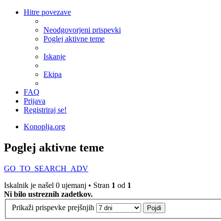
Hitre povezave
Neodgovorjeni prispevki
Poglej aktivne teme
Iskanje
Ekipa
FAQ
Prijava
Registriraj se!
Konoplja.org
Poglej aktivne teme
GO_TO_SEARCH_ADV
Iskalnik je našel 0 ujemanj • Stran
1
od
1
Ni bilo ustreznih zadetkov.
Prikaži prispevke prejšnjih