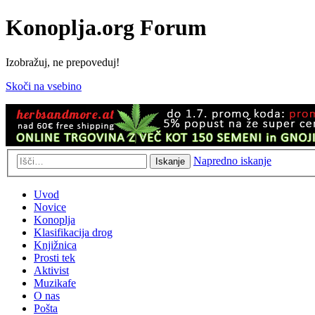
Konoplja.org Forum
Izobražuj, ne prepoveduj!
Skoči na vsebino
Napredno iskanje
Iskanje
Uvod
Novice
Konoplja
Klasifikacija drog
Knjižnica
Prosti tek
Aktivist
Muzikafe
O nas
Pošta