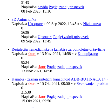
5143
Napisal/-a
davida
Poglej zadnji prispevek
08 Feb 2023, 15:16
3D Animator/ka
Napisal/-a
Upsquare
» 09 Sep 2022, 13:45 » v
Nizka trava
0
5636
Napisal/-a
Upsquare
Poglej zadnji prispevek
09 Sep 2022, 13:45
Regulacija nemedicinskega kanabisa za polnoletne državljane
Napisal/-a
skorc
» 13 Nov 2021, 14:58 » v
Konoplja.org
0
8534
Napisal/-a
skorc
Poglej zadnji prispevek
13 Nov 2021, 14:58
Kanabis - zaznan sintetični kanabinoid ADB-BUTINACA 14. 
Napisal/-a
skorc
» 15 Okt 2021, 09:50 » v
Svetovanje - problem
0
21538
Napisal/-a
skorc
Poglej zadnji prispevek
15 Okt 2021, 09:50