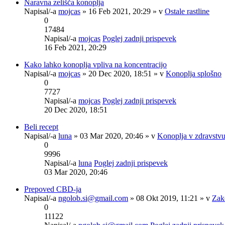
Naravna zelišča konoplja
Napisal/-a
mojcas
» 16 Feb 2021, 20:29 » v
Ostale rastline
0
17484
Napisal/-a
mojcas
Poglej zadnji prispevek
16 Feb 2021, 20:29
Kako lahko konoplja vpliva na koncentracijo
Napisal/-a
mojcas
» 20 Dec 2020, 18:51 » v
Konoplja splošno
0
7727
Napisal/-a
mojcas
Poglej zadnji prispevek
20 Dec 2020, 18:51
Beli recept
Napisal/-a
luna
» 03 Mar 2020, 20:46 » v
Konoplja v zdravstv
0
9996
Napisal/-a
luna
Poglej zadnji prispevek
03 Mar 2020, 20:46
Prepoved CBD-ja
Napisal/-a
ngolob.si@gmail.com
» 08 Okt 2019, 11:21 » v
Zak
0
11122