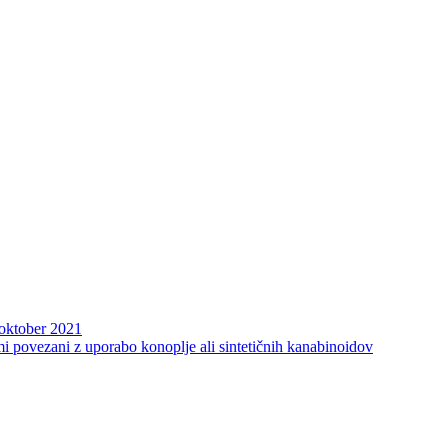
oktober 2021
i povezani z uporabo konoplje ali sintetičnih kanabinoidov