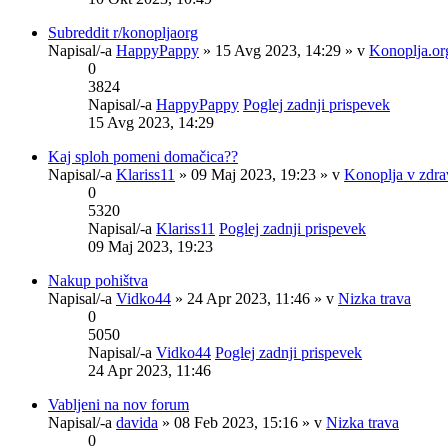
Subreddit r/konopljaorg
Napisal/-a
HappyPappy
» 15 Avg 2023, 14:29 » v
Konoplja.or
0
3824
Napisal/-a
HappyPappy
Poglej zadnji prispevek
15 Avg 2023, 14:29
Kaj sploh pomeni domačica??
Napisal/-a
Klariss11
» 09 Maj 2023, 19:23 » v
Konoplja v zdra
0
5320
Napisal/-a
Klariss11
Poglej zadnji prispevek
09 Maj 2023, 19:23
Nakup pohištva
Napisal/-a
Vidko44
» 24 Apr 2023, 11:46 » v
Nizka trava
0
5050
Napisal/-a
Vidko44
Poglej zadnji prispevek
24 Apr 2023, 11:46
Vabljeni na nov forum
Napisal/-a
davida
» 08 Feb 2023, 15:16 » v
Nizka trava
0