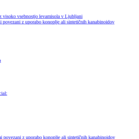
z visoko vsebnostjo levamisola v Ljubljani
i povezani z uporabo konoplje ali sintetičnih kanabinoidov
o
ial:
i povezani z uporabo konoplje ali sintetičnih kanabinoidov