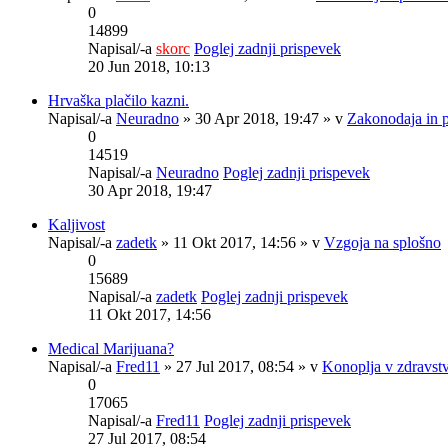
0
14899
Napisal/-a
skorc
Poglej zadnji prispevek
20 Jun 2018, 10:13
Hrvaška plačilo kazni.
Napisal/-a
Neuradno
» 30 Apr 2018, 19:47 » v
Zakonodaja in 
0
14519
Napisal/-a
Neuradno
Poglej zadnji prispevek
30 Apr 2018, 19:47
Kaljivost
Napisal/-a
zadetk
» 11 Okt 2017, 14:56 » v
Vzgoja na splošno
0
15689
Napisal/-a
zadetk
Poglej zadnji prispevek
11 Okt 2017, 14:56
Medical Marijuana?
Napisal/-a
Fred11
» 27 Jul 2017, 08:54 » v
Konoplja v zdravst
0
17065
Napisal/-a
Fred11
Poglej zadnji prispevek
27 Jul 2017, 08:54