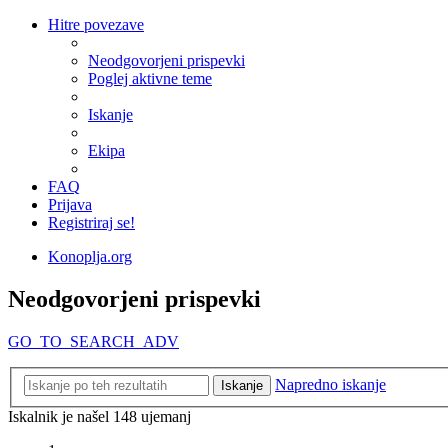
Hitre povezave
Neodgovorjeni prispevki
Poglej aktivne teme
Iskanje
Ekipa
FAQ
Prijava
Registriraj se!
Konoplja.org
Neodgovorjeni prispevki
GO_TO_SEARCH_ADV
Napredno iskanje
Iskanje
Iskalnik je našel 148 ujemanj