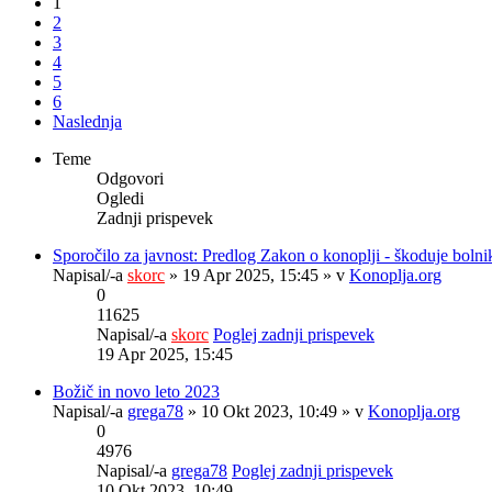
1
2
3
4
5
6
Naslednja
Teme
Odgovori
Ogledi
Zadnji prispevek
Sporočilo za javnost: Predlog Zakon o konoplji - škoduje boln
Napisal/-a
skorc
» 19 Apr 2025, 15:45 » v
Konoplja.org
0
11625
Napisal/-a
skorc
Poglej zadnji prispevek
19 Apr 2025, 15:45
Božič in novo leto 2023
Napisal/-a
grega78
» 10 Okt 2023, 10:49 » v
Konoplja.org
0
4976
Napisal/-a
grega78
Poglej zadnji prispevek
10 Okt 2023, 10:49