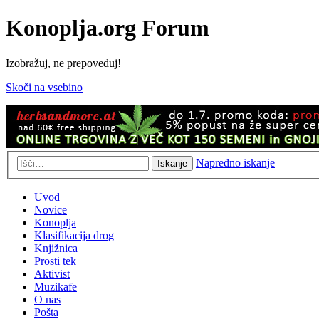
Konoplja.org Forum
Izobražuj, ne prepoveduj!
Skoči na vsebino
Napredno iskanje
Iskanje
Uvod
Novice
Konoplja
Klasifikacija drog
Knjižnica
Prosti tek
Aktivist
Muzikafe
O nas
Pošta