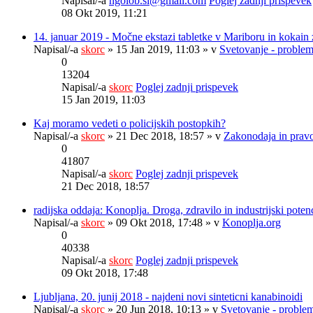
Napisal/-a
ngolob.si@gmail.com
Poglej zadnji prispevek
08 Okt 2019, 11:21
14. januar 2019 - Močne ekstazi tabletke v Mariboru in kokain 
Napisal/-a
skorc
» 15 Jan 2019, 11:03 » v
Svetovanje - problem
0
13204
Napisal/-a
skorc
Poglej zadnji prispevek
15 Jan 2019, 11:03
Kaj moramo vedeti o policijskih postopkih?
Napisal/-a
skorc
» 21 Dec 2018, 18:57 » v
Zakonodaja in prav
0
41807
Napisal/-a
skorc
Poglej zadnji prispevek
21 Dec 2018, 18:57
radijska oddaja: Konoplja. Droga, zdravilo in industrijski potenc
Napisal/-a
skorc
» 09 Okt 2018, 17:48 » v
Konoplja.org
0
40338
Napisal/-a
skorc
Poglej zadnji prispevek
09 Okt 2018, 17:48
Ljubljana, 20. junij 2018 - najdeni novi sinteticni kanabinoidi
Napisal/-a
skorc
» 20 Jun 2018, 10:13 » v
Svetovanje - problem