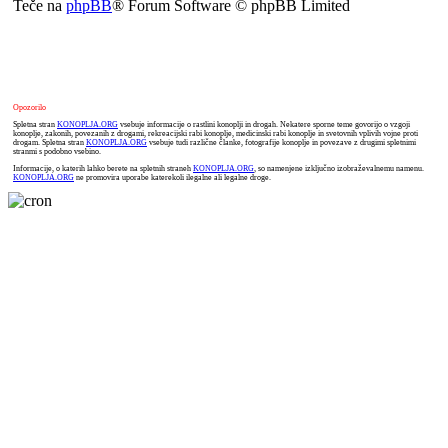
Teče na
phpBB
® Forum Software © phpBB Limited
Opozorilo
Spletna stran
KONOPLJA.ORG
vsebuje informacije o rastlini konoplji in drogah. Nekatere sporne teme govorijo o vzgoji
konoplje, zakonih, povezanih z drogami, rekreacijski rabi konoplje, medicinski rabi konoplje in svetovnih vplivih vojne proti
drogam. Spletna stran
KONOPLJA.ORG
vsebuje tudi različne članke, fotografije konoplje in povezave z drugimi spletnimi
stranmi s podobno vsebino.
Informacije, o katerih lahko berete na spletnih straneh
KONOPLJA.ORG
, so namenjene izključno izobraževalnemu namenu.
KONOPLJA.ORG
ne promovira uporabe katerekoli ilegalne ali legalne droge.