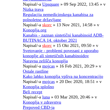
Napisal/-a
Upsquare
» 09 Sep 2022, 13:45 » v
Nizka trava
Regulacija nemedicinskega kanabisa za
polnoletne državljane
Napisal/-a
skorc
» 13 Nov 2021, 14:58 » v
Konoplja.org
Kanabis - zaznan sintetični kanabinoid ADB-
BUTINACA 14. oktober 2021
Napisal/-a
skorc
» 15 Okt 2021, 09:50 » v
Svetovanje - problemi povezani z uporabo
konoplje ali sintetičnih kanabinoidov
Naravna zelišča konoplja
Napisal/-a
mojcas
» 16 Feb 2021, 20:29 » v
Ostale rastline
Kako lahko konoplja vpliva na koncentracijo
Napisal/-a
mojcas
» 20 Dec 2020, 18:51 » v
Konoplja splošno
Beli recept
Napisal/-a
luna
» 03 Mar 2020, 20:46 » v
Konoplja v zdravstvu
Prepoved CBD-ja