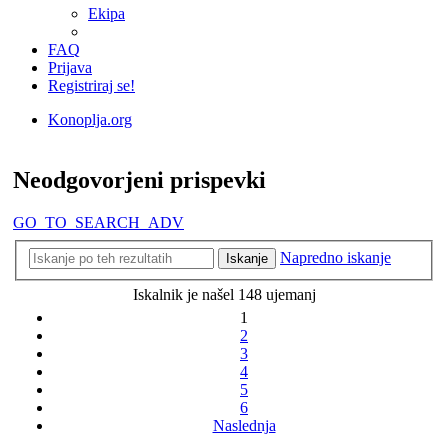
Ekipa
FAQ
Prijava
Registriraj se!
Konoplja.org
Iskanje
Neodgovorjeni prispevki
GO_TO_SEARCH_ADV
Napredno iskanje
Iskanje
Iskalnik je našel 148 ujemanj
1
2
3
4
5
6
Naslednja