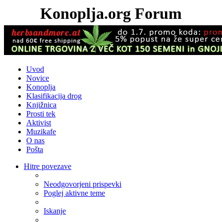
Konoplja.org Forum
Uvod
Novice
Konoplja
Klasifikacija drog
Knjižnica
Prosti tek
Aktivist
Muzikafe
O nas
Pošta
Hitre povezave
Neodgovorjeni prispevki
Poglej aktivne teme
Iskanje