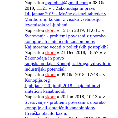
Napisal/-a
ngolob.si@gmail.com
» 08 Okt
2019, 11:21 » v
Zakonodaja in pravo
14. januar 2019 - Močne ekstazi tabletke v
Mariboru in kokain z visoko vsebnostjo
levamisola v Ljubljani
Napisal/-a
skorc
» 15 Jan 2019, 11:03 » v
Svetovanje - problemi povezani z uporabo
konoplje ali sintetičnih kanabinoidov
Kaj moramo vedeti o policijskih postopkih?
Napisal/-a
skorc
» 21 Dec 2018, 18:57 » v
Zakonodaja in pravo
radijska oddaja: Konoplja. Droga, zdravilo in
industrijski potencial:
Napisal/-a
skorc
» 09 Okt 2018, 17:48 » v
Konoplja.org
Ljubljana, 20. junij 2018 - najdeni novi
sinteticni kanabinoidi
Napisal/-a
skorc
» 20 Jun 2018, 10:13 » v
Svetovanje - problemi povezani z uporabo
konoplje ali sintetičnih kanabinoidov
Hrvaška plačilo kazni.