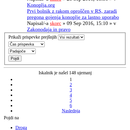
Konoplja.org
Prvi bolnik z rakom oproščen v RS, zaradi
pregona gojenja konoplje za lastno uporabo
Napisal/-a
skorc
» 09 Sep 2016, 15:10 » v
Zakonodaja in pravo
Prikaži prispevke prejšnjih
Iskalnik je našel 148 ujemanj
1
2
3
4
5
6
Naslednja
Pojdi na
Droga