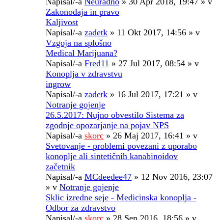
Napisal/-a
Neuradno
» 30 Apr 2018, 19:47 » v
Zakonodaja in pravo
Kaljivost
Napisal/-a
zadetk
» 11 Okt 2017, 14:56 » v
Vzgoja na splošno
Medical Marijuana?
Napisal/-a
Fred11
» 27 Jul 2017, 08:54 » v
Konoplja v zdravstvu
ingrow
Napisal/-a
zadetk
» 16 Jul 2017, 17:21 » v
Notranje gojenje
26.5.2017: Nujno obvestilo Sistema za
zgodnje opozarjanje na pojav NPS
Napisal/-a
skorc
» 26 Maj 2017, 16:41 » v
Svetovanje - problemi povezani z uporabo
konoplje ali sintetičnih kanabinoidov
začetnik
Napisal/-a
MCdeedee47
» 12 Nov 2016, 23:07
» v
Notranje gojenje
Sklic izredne seje - Medicinska konoplja -
Odbor za zdravstvo
Napisal/-a
skorc
» 28 Sep 2016, 18:56 » v