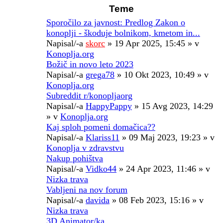
Teme
Sporočilo za javnost: Predlog Zakon o
konoplji - škoduje bolnikom, kmetom in...
Napisal/-a
skorc
» 19 Apr 2025, 15:45 » v
Konoplja.org
Božič in novo leto 2023
Napisal/-a
grega78
» 10 Okt 2023, 10:49 » v
Konoplja.org
Subreddit r/konopljaorg
Napisal/-a
HappyPappy
» 15 Avg 2023, 14:29
» v
Konoplja.org
Kaj sploh pomeni domačica??
Napisal/-a
Klariss11
» 09 Maj 2023, 19:23 » v
Konoplja v zdravstvu
Nakup pohištva
Napisal/-a
Vidko44
» 24 Apr 2023, 11:46 » v
Nizka trava
Vabljeni na nov forum
Napisal/-a
davida
» 08 Feb 2023, 15:16 » v
Nizka trava
3D Animator/ka