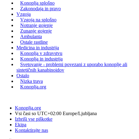
Konoplja splošno
Zakonodaja in pravo
Vzgoja
Vzgoja na splošno
Notranje gojenje
Zunanje gojenje
Ambulanta
Ostale rastline
Medicina in industrija
Konoplja v zdravstvu
Konoplja in industrija
Svetovanje - problemi povezani z uporabo konoplje ali
sintetičnih kanabinoidov
Ostalo
Nizka trava
Konoplja.org
Konoplja.org
Vsi časi so UTC+02:00 Europe/Ljubljana
Izbriši vse piškotke
Ekipa
Kontaktirajte nas