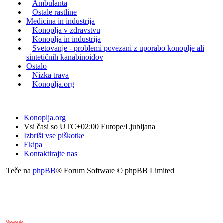
Ambulanta
Ostale rastline
Medicina in industrija
Konoplja v zdravstvu
Konoplja in industrija
Svetovanje - problemi povezani z uporabo konoplje ali
sintetičnih kanabinoidov
Ostalo
Nizka trava
Konoplja.org
Konoplja.org
Vsi časi so UTC+02:00 Europe/Ljubljana
Izbriši vse piškotke
Ekipa
Kontaktirajte nas
Teče na
phpBB
® Forum Software © phpBB Limited
Opozorilo