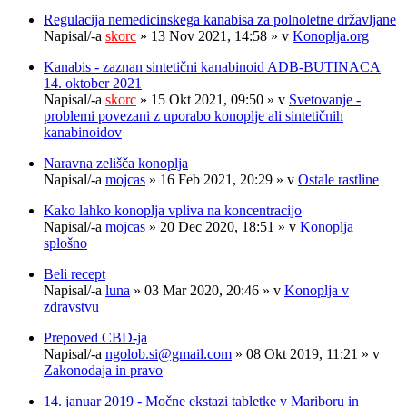
Regulacija nemedicinskega kanabisa za polnoletne državljane
Napisal/-a
skorc
» 13 Nov 2021, 14:58 » v
Konoplja.org
Kanabis - zaznan sintetični kanabinoid ADB-BUTINACA
14. oktober 2021
Napisal/-a
skorc
» 15 Okt 2021, 09:50 » v
Svetovanje -
problemi povezani z uporabo konoplje ali sintetičnih
kanabinoidov
Naravna zelišča konoplja
Napisal/-a
mojcas
» 16 Feb 2021, 20:29 » v
Ostale rastline
Kako lahko konoplja vpliva na koncentracijo
Napisal/-a
mojcas
» 20 Dec 2020, 18:51 » v
Konoplja
splošno
Beli recept
Napisal/-a
luna
» 03 Mar 2020, 20:46 » v
Konoplja v
zdravstvu
Prepoved CBD-ja
Napisal/-a
ngolob.si@gmail.com
» 08 Okt 2019, 11:21 » v
Zakonodaja in pravo
14. januar 2019 - Močne ekstazi tabletke v Mariboru in