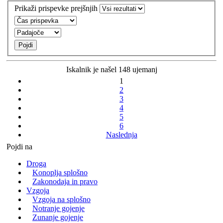
Prikaži prispevke prejšnjih
Iskalnik je našel 148 ujemanj
1
2
3
4
5
6
Naslednja
Pojdi na
Droga
Konoplja splošno
Zakonodaja in pravo
Vzgoja
Vzgoja na splošno
Notranje gojenje
Zunanje gojenje