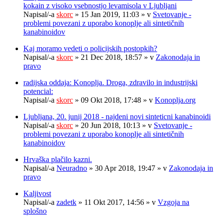
kokain z visoko vsebnostjo levamisola v Ljubljani
Napisal/-a
skorc
» 15 Jan 2019, 11:03 » v
Svetovanje -
problemi povezani z uporabo konoplje ali sintetičnih
kanabinoidov
Kaj moramo vedeti o policijskih postopkih?
Napisal/-a
skorc
» 21 Dec 2018, 18:57 » v
Zakonodaja in
pravo
radijska oddaja: Konoplja. Droga, zdravilo in industrijski
potencial:
Napisal/-a
skorc
» 09 Okt 2018, 17:48 » v
Konoplja.org
Ljubljana, 20. junij 2018 - najdeni novi sinteticni kanabinoidi
Napisal/-a
skorc
» 20 Jun 2018, 10:13 » v
Svetovanje -
problemi povezani z uporabo konoplje ali sintetičnih
kanabinoidov
Hrvaška plačilo kazni.
Napisal/-a
Neuradno
» 30 Apr 2018, 19:47 » v
Zakonodaja in
pravo
Kaljivost
Napisal/-a
zadetk
» 11 Okt 2017, 14:56 » v
Vzgoja na
splošno