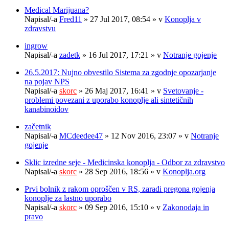
Medical Marijuana?
Napisal/-a
Fred11
» 27 Jul 2017, 08:54 » v
Konoplja v
zdravstvu
ingrow
Napisal/-a
zadetk
» 16 Jul 2017, 17:21 » v
Notranje gojenje
26.5.2017: Nujno obvestilo Sistema za zgodnje opozarjanje
na pojav NPS
Napisal/-a
skorc
» 26 Maj 2017, 16:41 » v
Svetovanje -
problemi povezani z uporabo konoplje ali sintetičnih
kanabinoidov
začetnik
Napisal/-a
MCdeedee47
» 12 Nov 2016, 23:07 » v
Notranje
gojenje
Sklic izredne seje - Medicinska konoplja - Odbor za zdravstvo
Napisal/-a
skorc
» 28 Sep 2016, 18:56 » v
Konoplja.org
Prvi bolnik z rakom oproščen v RS, zaradi pregona gojenja
konoplje za lastno uporabo
Napisal/-a
skorc
» 09 Sep 2016, 15:10 » v
Zakonodaja in
pravo