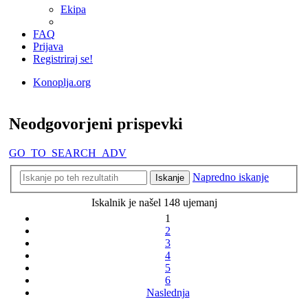
Ekipa
FAQ
Prijava
Registriraj se!
Konoplja.org
Iskanje
Neodgovorjeni prispevki
GO_TO_SEARCH_ADV
Napredno iskanje
Iskanje
Iskalnik je našel 148 ujemanj
1
2
3
4
5
6
Naslednja