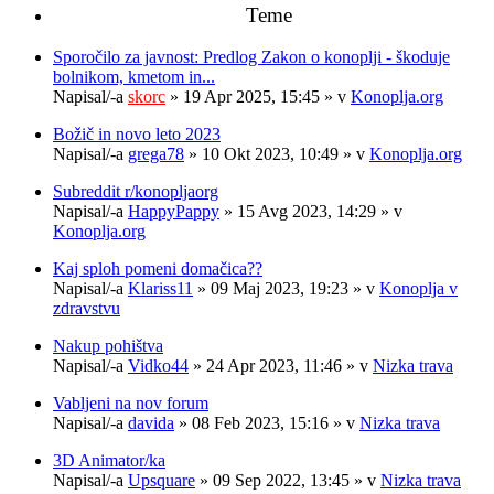
Teme
Sporočilo za javnost: Predlog Zakon o konoplji - škoduje
bolnikom, kmetom in...
Napisal/-a
skorc
» 19 Apr 2025, 15:45 » v
Konoplja.org
Božič in novo leto 2023
Napisal/-a
grega78
» 10 Okt 2023, 10:49 » v
Konoplja.org
Subreddit r/konopljaorg
Napisal/-a
HappyPappy
» 15 Avg 2023, 14:29 » v
Konoplja.org
Kaj sploh pomeni domačica??
Napisal/-a
Klariss11
» 09 Maj 2023, 19:23 » v
Konoplja v
zdravstvu
Nakup pohištva
Napisal/-a
Vidko44
» 24 Apr 2023, 11:46 » v
Nizka trava
Vabljeni na nov forum
Napisal/-a
davida
» 08 Feb 2023, 15:16 » v
Nizka trava
3D Animator/ka
Napisal/-a
Upsquare
» 09 Sep 2022, 13:45 » v
Nizka trava