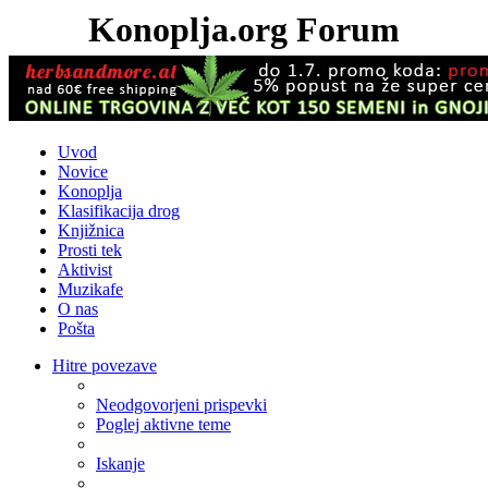
Konoplja.org Forum
Uvod
Novice
Konoplja
Klasifikacija drog
Knjižnica
Prosti tek
Aktivist
Muzikafe
O nas
Pošta
Hitre povezave
Neodgovorjeni prispevki
Poglej aktivne teme
Iskanje