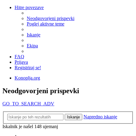
Hitre povezave
Neodgovorjeni prispevki
Poglej aktivne teme
Iskanje
Ekipa
FAQ
Prijava
Registriraj se!
Konoplja.org
Neodgovorjeni prispevki
GO_TO_SEARCH_ADV
Napredno iskanje
Iskanje
Iskalnik je našel 148 ujemanj