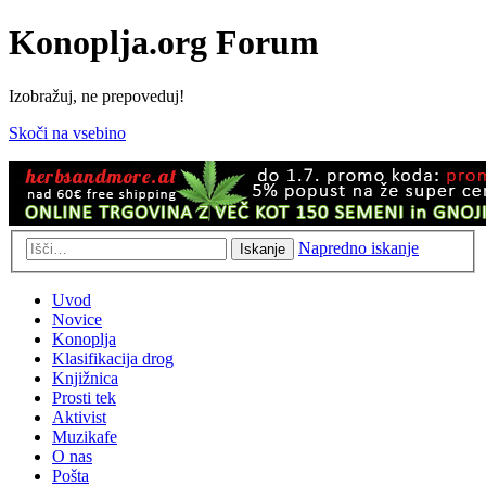
Konoplja.org Forum
Izobražuj, ne prepoveduj!
Skoči na vsebino
Napredno iskanje
Iskanje
Uvod
Novice
Konoplja
Klasifikacija drog
Knjižnica
Prosti tek
Aktivist
Muzikafe
O nas
Pošta