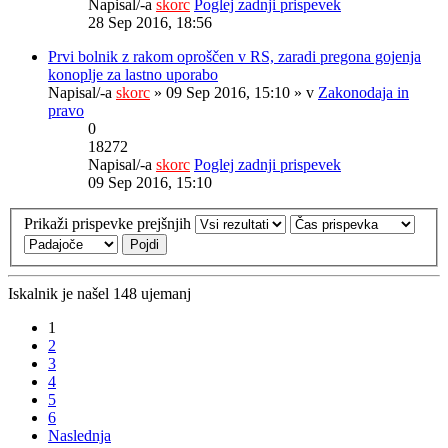
Napisal/-a
skorc
Poglej zadnji prispevek
28 Sep 2016, 18:56
Prvi bolnik z rakom oproščen v RS, zaradi pregona gojenja
konoplje za lastno uporabo
Napisal/-a
skorc
» 09 Sep 2016, 15:10 » v
Zakonodaja in
pravo
0
18272
Napisal/-a
skorc
Poglej zadnji prispevek
09 Sep 2016, 15:10
Prikaži prispevke prejšnjih
Iskalnik je našel 148 ujemanj
1
2
3
4
5
6
Naslednja