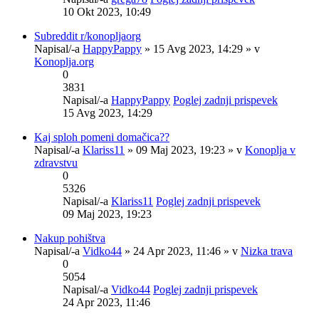
10 Okt 2023, 10:49
Subreddit r/konopljaorg
Napisal/-a
HappyPappy
» 15 Avg 2023, 14:29 » v
Konoplja.org
0
3831
Napisal/-a
HappyPappy
Poglej zadnji prispevek
15 Avg 2023, 14:29
Kaj sploh pomeni domačica??
Napisal/-a
Klariss11
» 09 Maj 2023, 19:23 » v
Konoplja v
zdravstvu
0
5326
Napisal/-a
Klariss11
Poglej zadnji prispevek
09 Maj 2023, 19:23
Nakup pohištva
Napisal/-a
Vidko44
» 24 Apr 2023, 11:46 » v
Nizka trava
0
5054
Napisal/-a
Vidko44
Poglej zadnji prispevek
24 Apr 2023, 11:46