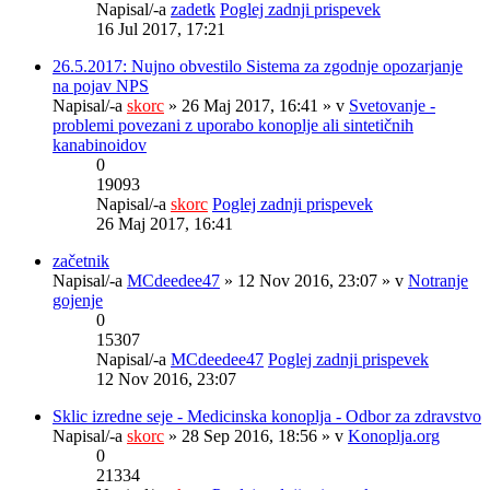
Napisal/-a
zadetk
Poglej zadnji prispevek
16 Jul 2017, 17:21
26.5.2017: Nujno obvestilo Sistema za zgodnje opozarjanje
na pojav NPS
Napisal/-a
skorc
» 26 Maj 2017, 16:41 » v
Svetovanje -
problemi povezani z uporabo konoplje ali sintetičnih
kanabinoidov
0
19093
Napisal/-a
skorc
Poglej zadnji prispevek
26 Maj 2017, 16:41
začetnik
Napisal/-a
MCdeedee47
» 12 Nov 2016, 23:07 » v
Notranje
gojenje
0
15307
Napisal/-a
MCdeedee47
Poglej zadnji prispevek
12 Nov 2016, 23:07
Sklic izredne seje - Medicinska konoplja - Odbor za zdravstvo
Napisal/-a
skorc
» 28 Sep 2016, 18:56 » v
Konoplja.org
0
21334