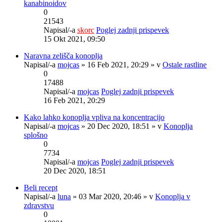
kanabinoidov
0
21543
Napisal/-a
skorc
Poglej zadnji prispevek
15 Okt 2021, 09:50
Naravna zelišča konoplja
Napisal/-a
mojcas
» 16 Feb 2021, 20:29 » v
Ostale rastline
0
17488
Napisal/-a
mojcas
Poglej zadnji prispevek
16 Feb 2021, 20:29
Kako lahko konoplja vpliva na koncentracijo
Napisal/-a
mojcas
» 20 Dec 2020, 18:51 » v
Konoplja
splošno
0
7734
Napisal/-a
mojcas
Poglej zadnji prispevek
20 Dec 2020, 18:51
Beli recept
Napisal/-a
luna
» 03 Mar 2020, 20:46 » v
Konoplja v
zdravstvu
0