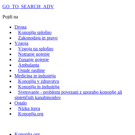
GO_TO_SEARCH_ADV
Pojdi na
Droga
Konoplja splošno
Zakonodaja in pravo
Vzgoja
Vzgoja na splošno
Notranje gojenje
Zunanje gojenje
Ambulanta
Ostale rastline
Medicina in industrija
Konoplja v zdravstvu
Konoplja in industrija
Svetovanje - problemi povezani z uporabo konoplje ali
sintetičnih kanabinoidov
Ostalo
Nizka trava
Konoplja.org
Konoplja.org