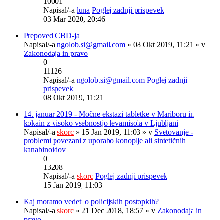
10001
Napisal/-a
luna
Poglej zadnji prispevek
03 Mar 2020, 20:46
Prepoved CBD-ja
Napisal/-a
ngolob.si@gmail.com
» 08 Okt 2019, 11:21 » v
Zakonodaja in pravo
0
11126
Napisal/-a
ngolob.si@gmail.com
Poglej zadnji
prispevek
08 Okt 2019, 11:21
14. januar 2019 - Močne ekstazi tabletke v Mariboru in
kokain z visoko vsebnostjo levamisola v Ljubljani
Napisal/-a
skorc
» 15 Jan 2019, 11:03 » v
Svetovanje -
problemi povezani z uporabo konoplje ali sintetičnih
kanabinoidov
0
13208
Napisal/-a
skorc
Poglej zadnji prispevek
15 Jan 2019, 11:03
Kaj moramo vedeti o policijskih postopkih?
Napisal/-a
skorc
» 21 Dec 2018, 18:57 » v
Zakonodaja in
pravo