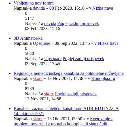
Vabljeni na nov forum
Napisal/-a
davida
» 08 Feb 2023, 15:16 » v
Nizka trava
0
5147
Napisal/-a
davida
Poglej zadnji prispevek
08 Feb 2023, 15:16
3D Animator/ka
Napisal/-a
Upsquare
» 09 Sep 2022, 13:45 » v
Nizka trava
0
5640
Napisal/-a
Upsquare
Poglej zadnji prispevek
09 Sep 2022, 13:45
Regulacija nemedicinskega kanabisa za polnoletne državljane
Napisal/-a
skorc
» 13 Nov 2021, 14:58 » v
Konoplja.org
0
8539
Napisal/-a
skorc
Poglej zadnji prispevek
13 Nov 2021, 14:58
Kanabis - zaznan sintetični kanabinoid ADB-BUTINACA
14. oktober 2021
Napisal/-a
skorc
» 15 Okt 2021, 09:50 » v
Svetovanje -
problemi povezani z uporabo konoplje ali sintetičnih