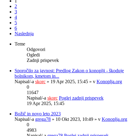
1
2
3
4
5
6
Naslednja
Teme
Odgovori
Ogledi
Zadnji prispevek
Sporočilo za javnost: Predlog Zakon o konoplji - škoduje
bolnikom, kmetom in...
Napisal/-a
skorc
» 19 Apr 2025, 15:45 » v
Konoplja.org
0
11647
Napisal/-a
skorc
Poglej zadnji prispevek
19 Apr 2025, 15:45
Božič in novo leto 2023
Napisal/-a
grega78
» 10 Okt 2023, 10:49 » v
Konoplja.org
0
4983
Napisal/-a
grega78
Poglej zadnji prispevek