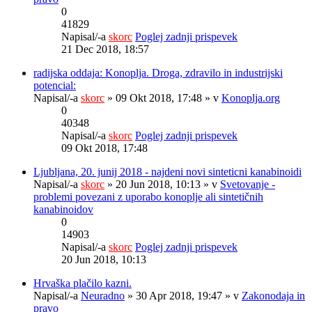
0
41829
Napisal/-a
skorc
Poglej zadnji prispevek
21 Dec 2018, 18:57
radijska oddaja: Konoplja. Droga, zdravilo in industrijski
potencial:
Napisal/-a
skorc
» 09 Okt 2018, 17:48 » v
Konoplja.org
0
40348
Napisal/-a
skorc
Poglej zadnji prispevek
09 Okt 2018, 17:48
Ljubljana, 20. junij 2018 - najdeni novi sinteticni kanabinoidi
Napisal/-a
skorc
» 20 Jun 2018, 10:13 » v
Svetovanje -
problemi povezani z uporabo konoplje ali sintetičnih
kanabinoidov
0
14903
Napisal/-a
skorc
Poglej zadnji prispevek
20 Jun 2018, 10:13
Hrvaška plačilo kazni.
Napisal/-a
Neuradno
» 30 Apr 2018, 19:47 » v
Zakonodaja in
pravo