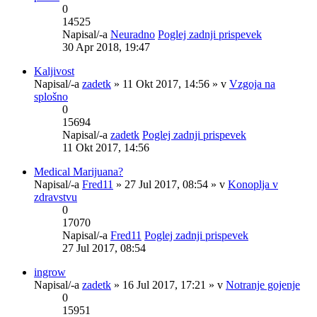
0
14525
Napisal/-a
Neuradno
Poglej zadnji prispevek
30 Apr 2018, 19:47
Kaljivost
Napisal/-a
zadetk
» 11 Okt 2017, 14:56 » v
Vzgoja na
splošno
0
15694
Napisal/-a
zadetk
Poglej zadnji prispevek
11 Okt 2017, 14:56
Medical Marijuana?
Napisal/-a
Fred11
» 27 Jul 2017, 08:54 » v
Konoplja v
zdravstvu
0
17070
Napisal/-a
Fred11
Poglej zadnji prispevek
27 Jul 2017, 08:54
ingrow
Napisal/-a
zadetk
» 16 Jul 2017, 17:21 » v
Notranje gojenje
0
15951