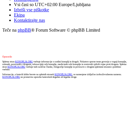
Vsi časi so UTC+02:00 Europe/Ljubljana
Izbriši vse piškotke
Ekipa
Kontaktirajte nas
Teče na
phpBB
® Forum Software © phpBB Limited
Opozorilo
Spletna stran
KONOPLJA.ORG
vsebuje informacije o rastlini konoplji in drogah. Nekatere sporne teme govorijo o vzgoji konoplje,
zakonih, povezanih z drogami, rekreacijski rabi konoplje, medicinski rabi konoplje in svetovnih vplivih vojne proti drogam. Spletna
stran
KONOPLJA.ORG
vsebuje tudi različne članke, fotografije konoplje in povezave z drugimi spletnimi stranmi s podobno
vsebino.
Informacije, o katerih lahko berete na spletnih straneh
KONOPLJA.ORG
, so namenjene izključno izobraževalnemu namenu.
KONOPLJA.ORG
ne promovira uporabe katerekoli ilegalne ali legalne droge.