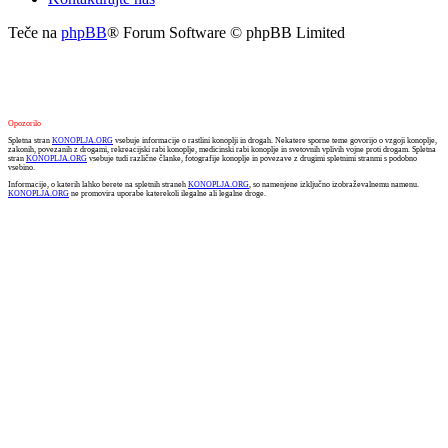
Teče na
phpBB
® Forum Software © phpBB Limited
Opozorilo
Spletna stran
KONOPLJA.ORG
vsebuje informacije o rastlini konoplji in drogah. Nekatere sporne teme govorijo o vzgoji konoplje,
zakonih, povezanih z drogami, rekreacijski rabi konoplje, medicinski rabi konoplje in svetovnih vplivih vojne proti drogam. Spletna
stran
KONOPLJA.ORG
vsebuje tudi različne članke, fotografije konoplje in povezave z drugimi spletnimi stranmi s podobno
vsebino.
Informacije, o katerih lahko berete na spletnih straneh
KONOPLJA.ORG
, so namenjene izključno izobraževalnemu namenu.
KONOPLJA.ORG
ne promovira uporabe katerekoli ilegalne ali legalne droge.