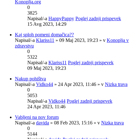
Konoplja.org
0
3825
Napisal/-a
HappyPappy
Poglej zadnji prispevek
15 Avg 2023, 14:29
Kaj sploh pomeni domačica??
Napisal/-a
Klariss11
» 09 Maj 2023, 19:23 » v
Konoplja v
zdravstvu
0
5322
Napisal/-a
Klariss11
Poglej zadnji prispevek
09 Maj 2023, 19:23
Nakup pohištva
Napisal/-a
Vidko44
» 24 Apr 2023, 11:46 » v
Nizka trava
0
5053
Napisal/-a
Vidko44
Poglej zadnji prispevek
24 Apr 2023, 11:46
Vabljeni na nov forum
Napisal/-a
davida
» 08 Feb 2023, 15:16 » v
Nizka trava
0
5144