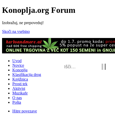
Konoplja.org Forum
Izobražuj, ne prepoveduj!
Skoči na vsebino
Uvod
Novice
Konoplja
Klasifikacija drog
Knjižnica
Prosti tek
Aktivist
Muzikafe
O nas
Pošta
Hitre povezave