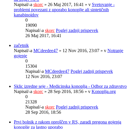
Napisal/-a
skorc
» 26 Maj 2017, 16:41 » v
Svetovanje -
problemi povezani z uporabo konoplje ali sintetičnih
kanabinoidov
0
19090
Napisal/-a
skorc
Poglej zadnji prispevek
26 Maj 2017, 16:41
začetnik
Napisal/-a
MCdeedee47
» 12 Nov 2016, 23:07 » v
Notranje
gojenje
0
15304
Napisal/-a
MCdeedee47
Poglej zadnji prispevek
12 Nov 2016, 23:07
Sklic izredne seje - Medicinska konoplja - Odbor za zdravstvo
Napisal/-a
skorc
» 28 Sep 2016, 18:56 » v
Konoplja.org
0
21328
Napisal/-a
skorc
Poglej zadnji prispevek
28 Sep 2016, 18:56
Prvi bolnik z rakom oproščen v RS, zaradi pregona gojenja
konoplje za lastno uporabo