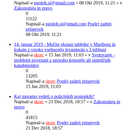
Napisal/-a
ngolob.si@gmail.com
» 08 Okt 2019, 11:21 » v
Zakonodaja in pravo
0
11122
Napisal/-a
ngolob.si@gmail.com
Poglej zadnji
prispevek
08 Okt 2019, 11:21
14. januar 2019 - Močne ekstazi tabletke v Mariboru in
kokain z visoko vsebnostjo levamisola v Ljubljani
Napisal/-a
skorc
» 15 Jan 2019, 11:03 » v
Svetovanje -
problemi povezani z uporabo konoplje ali sintetičnih
kanabinoidov
0
13205
Napisal/-a
skorc
Poglej zadnji prispevek
15 Jan 2019, 11:03
Kaj moramo vedeti o policijskih postopkih?
Napisal/-a
skorc
» 21 Dec 2018, 18:57 » v
Zakonodaja in
pravo
0
41815
Napisal/-a
skorc
Poglej zadnji prispevek
21 Dec 2018, 18:57