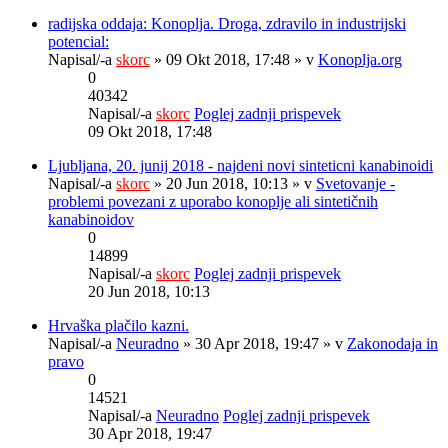
radijska oddaja: Konoplja. Droga, zdravilo in industrijski
potencial:
Napisal/-a
skorc
» 09 Okt 2018, 17:48 » v
Konoplja.org
0
40342
Napisal/-a
skorc
Poglej zadnji prispevek
09 Okt 2018, 17:48
Ljubljana, 20. junij 2018 - najdeni novi sinteticni kanabinoidi
Napisal/-a
skorc
» 20 Jun 2018, 10:13 » v
Svetovanje -
problemi povezani z uporabo konoplje ali sintetičnih
kanabinoidov
0
14899
Napisal/-a
skorc
Poglej zadnji prispevek
20 Jun 2018, 10:13
Hrvaška plačilo kazni.
Napisal/-a
Neuradno
» 30 Apr 2018, 19:47 » v
Zakonodaja in
pravo
0
14521
Napisal/-a
Neuradno
Poglej zadnji prispevek
30 Apr 2018, 19:47