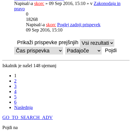
Napisal/-a
skorc
» 09 Sep 2016, 15:10 » v
Zakonodaja in
pravo
0
18268
Napisal/-a
skorc
Poglej zadnji prispevek
09 Sep 2016, 15:10
Prikaži prispevke prejšnjih
Iskalnik je našel 148 ujemanj
1
2
3
4
5
6
Naslednja
GO_TO_SEARCH_ADV
Pojdi na