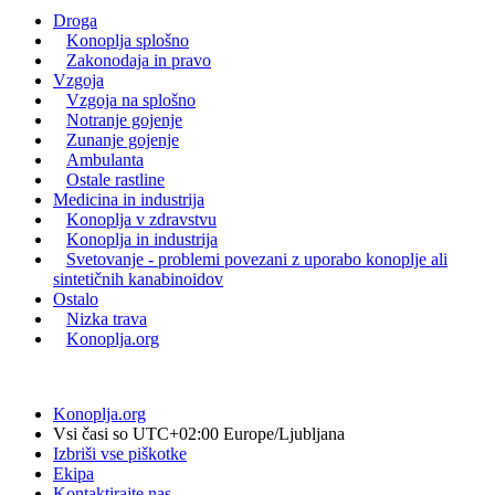
Droga
Konoplja splošno
Zakonodaja in pravo
Vzgoja
Vzgoja na splošno
Notranje gojenje
Zunanje gojenje
Ambulanta
Ostale rastline
Medicina in industrija
Konoplja v zdravstvu
Konoplja in industrija
Svetovanje - problemi povezani z uporabo konoplje ali
sintetičnih kanabinoidov
Ostalo
Nizka trava
Konoplja.org
Konoplja.org
Vsi časi so UTC+02:00 Europe/Ljubljana
Izbriši vse piškotke
Ekipa
Kontaktirajte nas