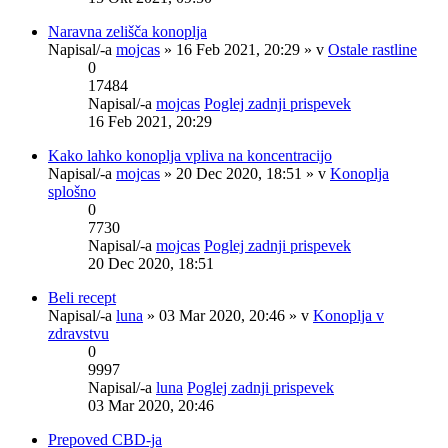
Naravna zelišča konoplja
Napisal/-a
mojcas
» 16 Feb 2021, 20:29 » v
Ostale rastline
0
17484
Napisal/-a
mojcas
Poglej zadnji prispevek
16 Feb 2021, 20:29
Kako lahko konoplja vpliva na koncentracijo
Napisal/-a
mojcas
» 20 Dec 2020, 18:51 » v
Konoplja
splošno
0
7730
Napisal/-a
mojcas
Poglej zadnji prispevek
20 Dec 2020, 18:51
Beli recept
Napisal/-a
luna
» 03 Mar 2020, 20:46 » v
Konoplja v
zdravstvu
0
9997
Napisal/-a
luna
Poglej zadnji prispevek
03 Mar 2020, 20:46
Prepoved CBD-ja