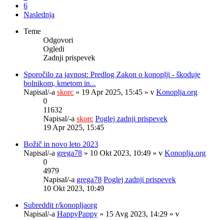
6
Naslednja
Teme
Odgovori
Ogledi
Zadnji prispevek
Sporočilo za javnost: Predlog Zakon o konoplji - škoduje
bolnikom, kmetom in...
Napisal/-a
skorc
» 19 Apr 2025, 15:45 » v
Konoplja.org
0
11632
Napisal/-a
skorc
Poglej zadnji prispevek
19 Apr 2025, 15:45
Božič in novo leto 2023
Napisal/-a
grega78
» 10 Okt 2023, 10:49 » v
Konoplja.org
0
4979
Napisal/-a
grega78
Poglej zadnji prispevek
10 Okt 2023, 10:49
Subreddit r/konopljaorg
Napisal/-a
HappyPappy
» 15 Avg 2023, 14:29 » v