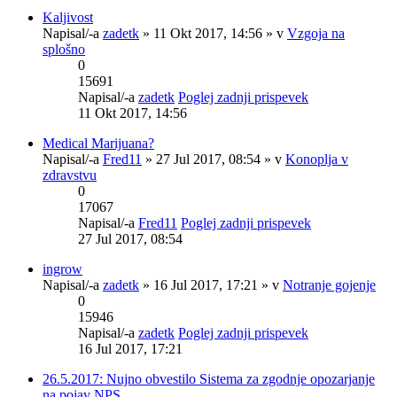
Kaljivost
Napisal/-a
zadetk
» 11 Okt 2017, 14:56 » v
Vzgoja na
splošno
0
15691
Napisal/-a
zadetk
Poglej zadnji prispevek
11 Okt 2017, 14:56
Medical Marijuana?
Napisal/-a
Fred11
» 27 Jul 2017, 08:54 » v
Konoplja v
zdravstvu
0
17067
Napisal/-a
Fred11
Poglej zadnji prispevek
27 Jul 2017, 08:54
ingrow
Napisal/-a
zadetk
» 16 Jul 2017, 17:21 » v
Notranje gojenje
0
15946
Napisal/-a
zadetk
Poglej zadnji prispevek
16 Jul 2017, 17:21
26.5.2017: Nujno obvestilo Sistema za zgodnje opozarjanje
na pojav NPS