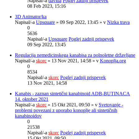
Napisal/-a
davida
Poglej zadnji prispevek
08 Feb 2023, 15:16
3D Animator/ka
Napisal/-a
Upsquare
» 09 Sep 2022, 13:45 » v
Nizka trava
0
5636
Napisal/-a
Upsquare
Poglej zadnji prispevek
09 Sep 2022, 13:45
Regulacija nemedicinskega kanabisa za polnoletne državljane
Napisal/-a
skorc
» 13 Nov 2021, 14:58 » v
Konoplja.org
0
8534
Napisal/-a
skorc
Poglej zadnji prispevek
13 Nov 2021, 14:58
Kanabis - zaznan sintetični kanabinoid ADB-BUTINACA
14. oktober 2021
Napisal/-a
skorc
» 15 Okt 2021, 09:50 » v
Svetovanje -
problemi povezani z uporabo konoplje ali sintetičnih
kanabinoidov
0
21538
Napisal/-a
skorc
Poglej zadnji prispevek
15 Okt 2021, 09:50