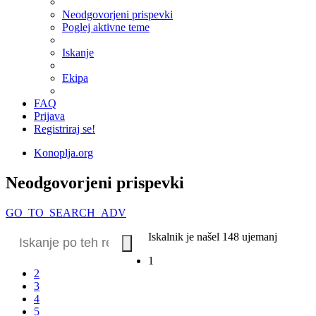
Neodgovorjeni prispevki
Poglej aktivne teme
Iskanje
Ekipa
FAQ
Prijava
Registriraj se!
Konoplja.org
Neodgovorjeni prispevki
GO_TO_SEARCH_ADV
Iskalnik je našel 148 ujemanj
1
2
3
4
5