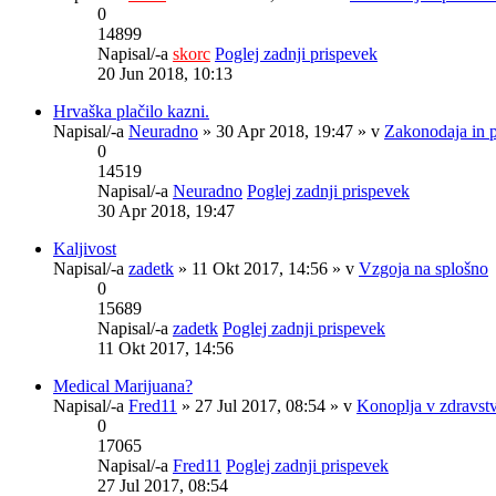
0
14899
Napisal/-a
skorc
Poglej zadnji prispevek
20 Jun 2018, 10:13
Hrvaška plačilo kazni.
Napisal/-a
Neuradno
» 30 Apr 2018, 19:47 » v
Zakonodaja in 
0
14519
Napisal/-a
Neuradno
Poglej zadnji prispevek
30 Apr 2018, 19:47
Kaljivost
Napisal/-a
zadetk
» 11 Okt 2017, 14:56 » v
Vzgoja na splošno
0
15689
Napisal/-a
zadetk
Poglej zadnji prispevek
11 Okt 2017, 14:56
Medical Marijuana?
Napisal/-a
Fred11
» 27 Jul 2017, 08:54 » v
Konoplja v zdravst
0
17065
Napisal/-a
Fred11
Poglej zadnji prispevek
27 Jul 2017, 08:54