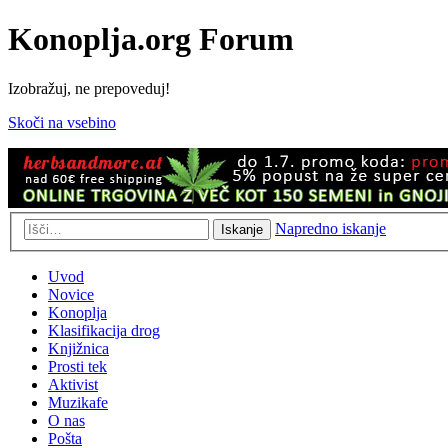
Konoplja.org Forum
Izobražuj, ne prepoveduj!
Skoči na vsebino
Napredno iskanje
Iskanje
Uvod
Novice
Konoplja
Klasifikacija drog
Knjižnica
Prosti tek
Aktivist
Muzikafe
O nas
Pošta