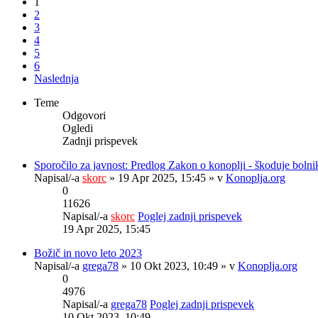
1
2
3
4
5
6
Naslednja
Teme
Odgovori
Ogledi
Zadnji prispevek
Sporočilo za javnost: Predlog Zakon o konoplji - škoduje boln
Napisal/-a
skorc
» 19 Apr 2025, 15:45 » v
Konoplja.org
0
11626
Napisal/-a
skorc
Poglej zadnji prispevek
19 Apr 2025, 15:45
Božič in novo leto 2023
Napisal/-a
grega78
» 10 Okt 2023, 10:49 » v
Konoplja.org
0
4976
Napisal/-a
grega78
Poglej zadnji prispevek
10 Okt 2023, 10:49