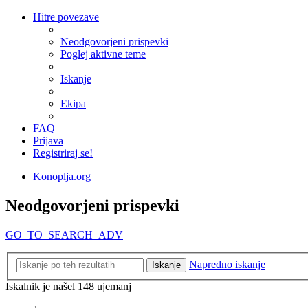
Hitre povezave
Neodgovorjeni prispevki
Poglej aktivne teme
Iskanje
Ekipa
FAQ
Prijava
Registriraj se!
Konoplja.org
Neodgovorjeni prispevki
GO_TO_SEARCH_ADV
Napredno iskanje
Iskanje
Iskalnik je našel 148 ujemanj