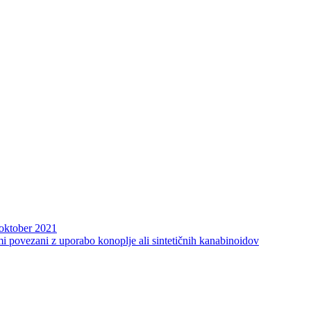
oktober 2021
i povezani z uporabo konoplje ali sintetičnih kanabinoidov