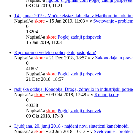
Napisal/-a
ngolob.si@gmail.com
Poglej zadnji prispevek
08 Okt 2019, 11:21
14. januar 2019 - Močne ekstazi tabletke v Mariboru in kokain 
Napisal/-a
skorc
» 15 Jan 2019, 11:03 » v
Svetovanje - problem
0
13204
Napisal/-a
skorc
Poglej zadnji prispevek
15 Jan 2019, 11:03
Kaj moramo vedeti o policijskih postopkih?
Napisal/-a
skorc
» 21 Dec 2018, 18:57 » v
Zakonodaja in prav
0
41807
Napisal/-a
skorc
Poglej zadnji prispevek
21 Dec 2018, 18:57
radijska oddaja: Konoplja. Droga, zdravilo in industrijski potenc
Napisal/-a
skorc
» 09 Okt 2018, 17:48 » v
Konoplja.org
0
40338
Napisal/-a
skorc
Poglej zadnji prispevek
09 Okt 2018, 17:48
Ljubljana, 20. junij 2018 - najdeni novi sinteticni kanabinoidi
Napisal/-a
skorc
» 20 Jun 2018, 10:13 » v
Svetovanje - problem