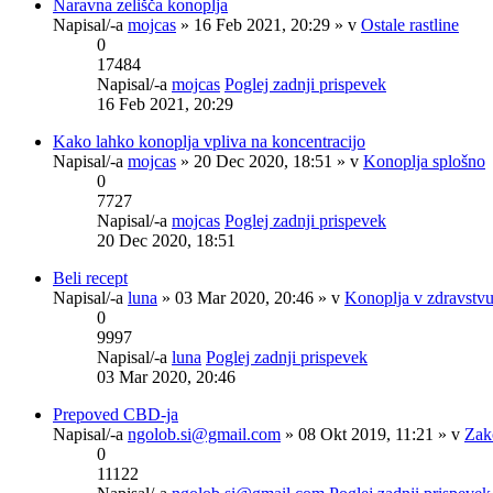
Naravna zelišča konoplja
Napisal/-a
mojcas
» 16 Feb 2021, 20:29 » v
Ostale rastline
0
17484
Napisal/-a
mojcas
Poglej zadnji prispevek
16 Feb 2021, 20:29
Kako lahko konoplja vpliva na koncentracijo
Napisal/-a
mojcas
» 20 Dec 2020, 18:51 » v
Konoplja splošno
0
7727
Napisal/-a
mojcas
Poglej zadnji prispevek
20 Dec 2020, 18:51
Beli recept
Napisal/-a
luna
» 03 Mar 2020, 20:46 » v
Konoplja v zdravstv
0
9997
Napisal/-a
luna
Poglej zadnji prispevek
03 Mar 2020, 20:46
Prepoved CBD-ja
Napisal/-a
ngolob.si@gmail.com
» 08 Okt 2019, 11:21 » v
Zak
0
11122