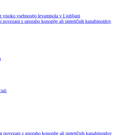
z visoko vsebnostjo levamisola v Ljubljani
i povezani z uporabo konoplje ali sintetičnih kanabinoidov
o
ial:
i povezani z uporabo konoplje ali sintetičnih kanabinoidov