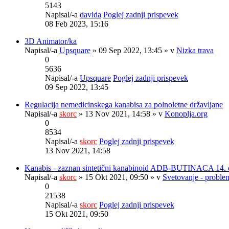
5143
Napisal/-a
davida
Poglej zadnji prispevek
08 Feb 2023, 15:16
3D Animator/ka
Napisal/-a
Upsquare
» 09 Sep 2022, 13:45 » v
Nizka trava
0
5636
Napisal/-a
Upsquare
Poglej zadnji prispevek
09 Sep 2022, 13:45
Regulacija nemedicinskega kanabisa za polnoletne državljane
Napisal/-a
skorc
» 13 Nov 2021, 14:58 » v
Konoplja.org
0
8534
Napisal/-a
skorc
Poglej zadnji prispevek
13 Nov 2021, 14:58
Kanabis - zaznan sintetični kanabinoid ADB-BUTINACA 14. 
Napisal/-a
skorc
» 15 Okt 2021, 09:50 » v
Svetovanje - problem
0
21538
Napisal/-a
skorc
Poglej zadnji prispevek
15 Okt 2021, 09:50