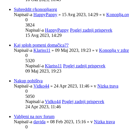
Subreddit r/konopljaorg
Napisal/-a
HappyPappy
» 15 Avg 2023, 14:29 » v
Konoplja.or
0
3824
Napisal/-a
HappyPappy
Poglej zadnji prispevek
15 Avg 2023, 14:29
Kaj sploh pomeni domačica??
Napisal/-a
Klariss11
» 09 Maj 2023, 19:23 » v
Konoplja v zdra
0
5320
Napisal/-a
Klariss11
Poglej zadnji prispevek
09 Maj 2023, 19:23
Nakup pohištva
Napisal/-a
Vidko44
» 24 Apr 2023, 11:46 » v
Nizka trava
0
5050
Napisal/-a
Vidko44
Poglej zadnji prispevek
24 Apr 2023, 11:46
Vabljeni na nov forum
Napisal/-a
davida
» 08 Feb 2023, 15:16 » v
Nizka trava
0