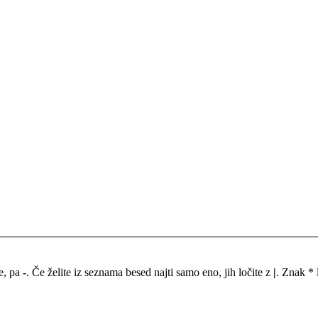
me, pa
-
. Če želite iz seznama besed najti samo eno, jih ločite z
|
. Znak * 