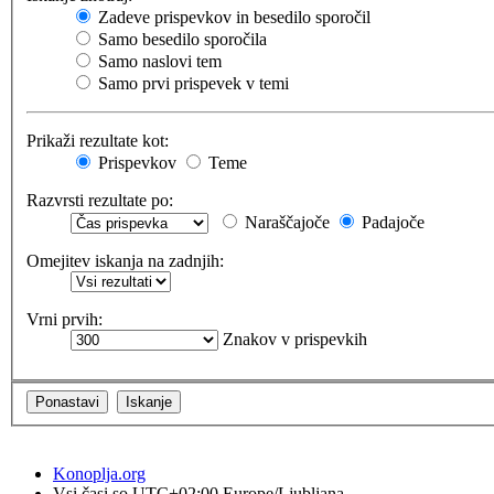
Zadeve prispevkov in besedilo sporočil
Samo besedilo sporočila
Samo naslovi tem
Samo prvi prispevek v temi
Prikaži rezultate kot:
Prispevkov
Teme
Razvrsti rezultate po:
Naraščajoče
Padajoče
Omejitev iskanja na zadnjih:
Vrni prvih:
Znakov v prispevkih
Konoplja.org
Vsi časi so UTC+02:00 Europe/Ljubljana