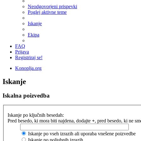
Neodgovorjeni prispevki
Poglej aktivne teme
Iskanje
Ekipa
FAQ
Prijava
Registriraj se!
Konoplja.org
Iskanje
Iskalna poizvedba
Iskanje po ključnih besedah:
Pred besedo, ki mora biti najdena, dodajte
+
, pred besedo, ki ne s
Iskanje po vseh izrazih ali uporaba vnešene poizvedbe
Iskanje po poljubnih izrazih