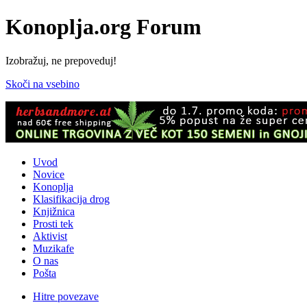
Konoplja.org Forum
Izobražuj, ne prepoveduj!
Skoči na vsebino
Uvod
Novice
Konoplja
Klasifikacija drog
Knjižnica
Prosti tek
Aktivist
Muzikafe
O nas
Pošta
Hitre povezave