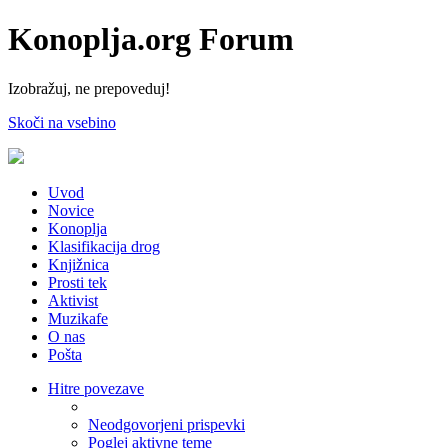
Konoplja.org Forum
Izobražuj, ne prepoveduj!
Skoči na vsebino
Uvod
Novice
Konoplja
Klasifikacija drog
Knjižnica
Prosti tek
Aktivist
Muzikafe
O nas
Pošta
Hitre povezave
Neodgovorjeni prispevki
Poglej aktivne teme