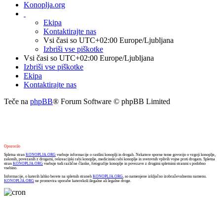
Konoplja.org
Ekipa
Kontaktirajte nas
Vsi časi so UTC+02:00 Europe/Ljubljana
Izbriši vse piškotke
Vsi časi so UTC+02:00 Europe/Ljubljana
Izbriši vse piškotke
Ekipa
Kontaktirajte nas
Teče na
phpBB
® Forum Software © phpBB Limited
Opozorilo
Spletna stran
KONOPLJA.ORG
vsebuje informacije o rastlini konoplji in drogah. Nekatere sporne teme govorijo o vzgoji konoplje,
zakonih, povezanih z drogami, rekreacijski rabi konoplje, medicinski rabi konoplje in svetovnih vplivih vojne proti drogam. Spletna
stran
KONOPLJA.ORG
vsebuje tudi različne članke, fotografije konoplje in povezave z drugimi spletnimi stranmi s podobno
vsebino.
Informacije, o katerih lahko berete na spletnih straneh
KONOPLJA.ORG
, so namenjene izključno izobraževalnemu namenu.
KONOPLJA.ORG
ne promovira uporabe katerekoli ilegalne ali legalne droge.