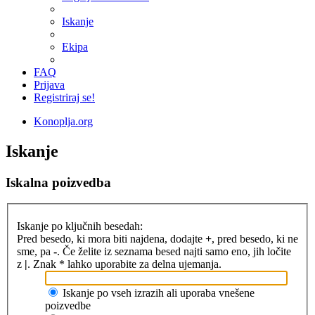
Iskanje
Ekipa
FAQ
Prijava
Registriraj se!
Konoplja.org
Iskanje
Iskalna poizvedba
Iskanje po ključnih besedah:
Pred besedo, ki mora biti najdena, dodajte
+
, pred besedo, ki ne
sme, pa
-
. Če želite iz seznama besed najti samo eno, jih ločite
z
|
. Znak * lahko uporabite za delna ujemanja.
Iskanje po vseh izrazih ali uporaba vnešene
poizvedbe