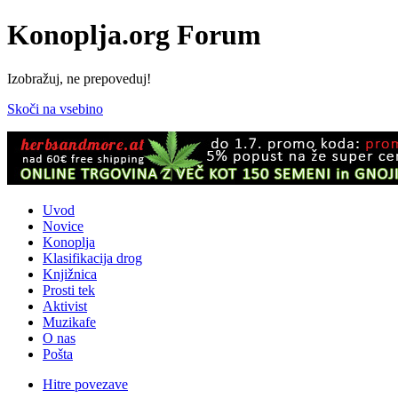
Konoplja.org Forum
Izobražuj, ne prepoveduj!
Skoči na vsebino
Uvod
Novice
Konoplja
Klasifikacija drog
Knjižnica
Prosti tek
Aktivist
Muzikafe
O nas
Pošta
Hitre povezave