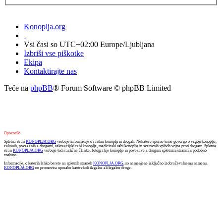
Konoplja.org
Vsi časi so UTC+02:00 Europe/Ljubljana
Izbriši vse piškotke
Ekipa
Kontaktirajte nas
Teče na
phpBB
® Forum Software © phpBB Limited
Opozorilo
Spletna stran
KONOPLJA.ORG
vsebuje informacije o rastlini konoplji in drogah. Nekatere sporne teme govorijo o vzgoji konoplje,
zakonih, povezanih z drogami, rekreacijski rabi konoplje, medicinski rabi konoplje in svetovnih vplivih vojne proti drogam. Spletna
stran
KONOPLJA.ORG
vsebuje tudi različne članke, fotografije konoplje in povezave z drugimi spletnimi stranmi s podobno
vsebino.
Informacije, o katerih lahko berete na spletnih straneh
KONOPLJA.ORG
, so namenjene izključno izobraževalnemu namenu.
KONOPLJA.ORG
ne promovira uporabe katerekoli ilegalne ali legalne droge.