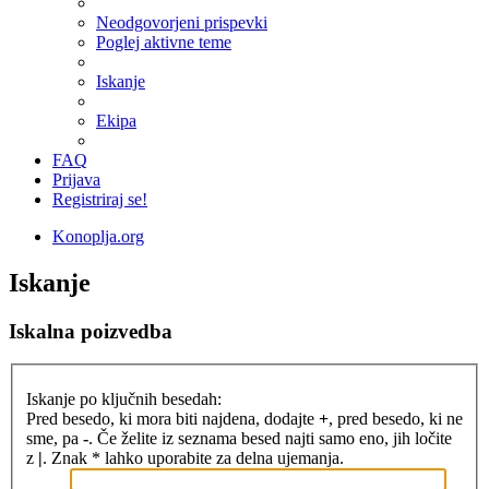
Neodgovorjeni prispevki
Poglej aktivne teme
Iskanje
Ekipa
FAQ
Prijava
Registriraj se!
Konoplja.org
Iskanje
Iskalna poizvedba
Iskanje po ključnih besedah:
Pred besedo, ki mora biti najdena, dodajte
+
, pred besedo, ki ne
sme, pa
-
. Če želite iz seznama besed najti samo eno, jih ločite
z
|
. Znak * lahko uporabite za delna ujemanja.